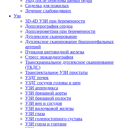
Уход после перелома шейки бедра
Сиделка для пожилых
Лечение слабовидящих
Узи
3D-4D УЗИ при беременности
Допплерография сердца
Допплерометрия при беременности
Дуплексное сканирование
Дуплексное сканирование брахиоцефальных
артерий
Пункция щитовидной железы
Стресс эхокардиография
Транскраниальное дуплексное сканирование
(ТКДС)
Трансректальное УЗИ простаты
УЗДГ почек
УЗДГ сосудов головы и шеи
УЗИ аппендикса
УЗИ брюшной аорты
УЗИ брюшной полости
УЗИ вен и сосудов
УЗИ вилочковой железы
УЗИ глаза
УЗИ голеностопного сустава
УЗИ горла и гортани