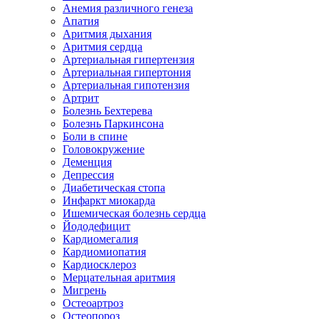
Анемия различного генеза
Апатия
Аритмия дыхания
Аритмия сердца
Артериальная гипертензия
Артериальная гипертония
Артериальная гипотензия
Артрит
Болезнь Бехтерева
Болезнь Паркинсона
Боли в спине
Головокружение
Деменция
Депрессия
Диабетическая стопа
Инфаркт миокарда
Ишемическая болезнь сердца
Йододефицит
Кардиомегалия
Кардиомиопатия
Кардиосклероз
Мерцательная аритмия
Мигрень
Остеоартроз
Остеопороз