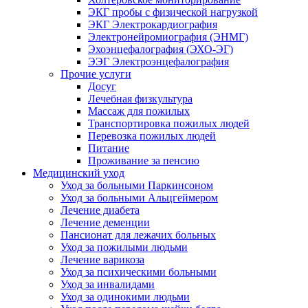
ЭКГ пробы с физической нагрузкой
ЭКГ Электрокардиография
Электронейромиография (ЭНМГ)
Эхоэнцефалография (ЭХО-ЭГ)
ЭЭГ Электроэнцефалография
Прочие услуги
Досуг
Лечебная физкультура
Массаж для пожилых
Транспортировка пожилых людей
Перевозка пожилых людей
Питание
Проживание за пенсию
Медицинский уход
Уход за больными Паркинсоном
Уход за больными Альцгеймером
Лечение диабета
Лечение деменции
Пансионат для лежачих больных
Уход за пожилыми людьми
Лечение варикоза
Уход за психическими больными
Уход за инвалидами
Уход за одинокими людьми