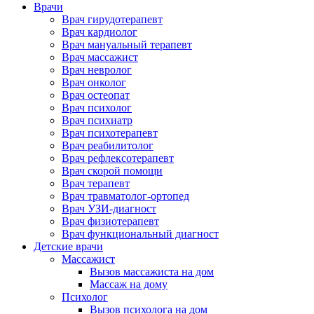
Врачи
Врач гирудотерапевт
Врач кардиолог
Врач мануальный терапевт
Врач массажист
Врач невролог
Врач онколог
Врач остеопат
Врач психолог
Врач психиатр
Врач психотерапевт
Врач реабилитолог
Врач рефлексотерапевт
Врач скорой помощи
Врач терапевт
Врач травматолог-ортопед
Врач УЗИ-диагност
Врач физиотерапевт
Врач функциональный диагност
Детские врачи
Массажист
Вызов массажиста на дом
Массаж на дому
Психолог
Вызов психолога на дом