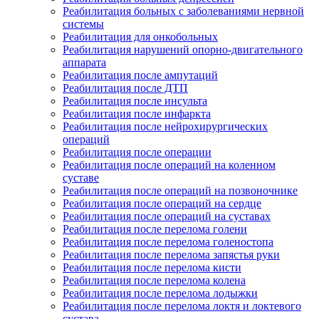
Реабилитация больных с заболеваниями нервной
системы
Реабилитация для онкобольных
Реабилитация нарушений опорно-двигательного
аппарата
Реабилитация после ампутаций
Реабилитация после ДТП
Реабилитация после инсульта
Реабилитация после инфаркта
Реабилитация после нейрохирургических
операций
Реабилитация после операции
Реабилитация после операций на коленном
суставе
Реабилитация после операций на позвоночнике
Реабилитация после операций на сердце
Реабилитация после операций на суставах
Реабилитация после перелома голени
Реабилитация после перелома голеностопа
Реабилитация после перелома запястья руки
Реабилитация после перелома кисти
Реабилитация после перелома колена
Реабилитация после перелома лодыжки
Реабилитация после перелома локтя и локтевого
сустава