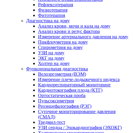
Рефлексотерапия
Физиотерапия
Фитотерапия
Диагностика на дому
Анализ крови, мочи и кала на дому
Анализ крови и резус фактора
Измерение артериального давления на дому
Пикфлоуметрия на дому
Спирометрия на дому
УЗИ на дому
ЭКГ на дому
Холтер на дому
Функциональная диагностика
Велоэргометрия (ВЭМ)
Измерение плече-лодыжечного индекса
Кардиореспираторный мониторинг
Кардиотокография плода (КТГ)
Ортостатическая проба
Пульсоксиметрия
Реоэнцефалография (РЭГ)
Суточное мониторирование давления
(СМАД)
Тредмил-тест
УЗИ сердца / Эхокардиография (ЭХОКГ)
Холтеровское мониторирование