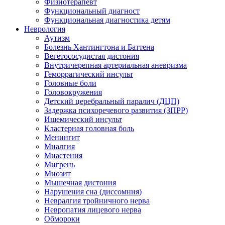
Физиотерапевт
Функциональный диагност
Функциональная диагностика детям
Неврология
Аутизм
Болезнь Хантингтона и Баттена
Вегетососудистая дистония
Внутричерепная артериальная аневризма
Геморрагический инсульт
Головные боли
Головокружения
Детский церебральный паралич (ДЦП)
Задержка психоречевого развития (ЗПРР)
Ишемический инсульт
Кластерная головная боль
Менингит
Миалгия
Миастения
Мигрень
Миозит
Мышечная дистония
Нарушения сна (диссомния)
Невралгия тройничного нерва
Невропатия лицевого нерва
Обмороки