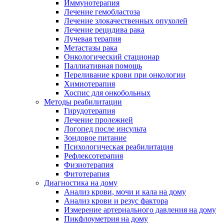
Иммунотерапия
Лечение гемобластоза
Лечение злокачественных опухолей
Лечение рецидива рака
Лучевая терапия
Метастазы рака
Онкологический стационар
Паллиативная помощь
Переливание крови при онкологии
Химиотерапия
Хоспис для онкобольных
Методы реабилитации
Гирудотерапия
Лечение пролежней
Логопед после инсульта
Зондовое питание
Психологическая реабилитация
Рефлексотерапия
Физиотерапия
Фитотерапия
Диагностика на дому
Анализ крови, мочи и кала на дому
Анализ крови и резус фактора
Измерение артериального давления на дому
Пикфлоуметрия на дому