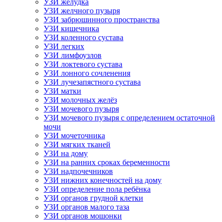
УЗИ желудка
УЗИ желчного пузыря
УЗИ забрюшинного пространства
УЗИ кишечника
УЗИ коленного сустава
УЗИ легких
УЗИ лимфоузлов
УЗИ локтевого сустава
УЗИ лонного сочленения
УЗИ лучезапястного сустава
УЗИ матки
УЗИ молочных желёз
УЗИ мочевого пузыря
УЗИ мочевого пузыря с определением остаточной
мочи
УЗИ мочеточника
УЗИ мягких тканей
УЗИ на дому
УЗИ на ранних сроках беременности
УЗИ надпочечников
УЗИ нижних конечностей на дому
УЗИ определение пола ребёнка
УЗИ органов грудной клетки
УЗИ органов малого таза
УЗИ органов мошонки