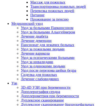
Массаж для пожилых
Транспортировка пожилых людей
Перевозка пожилых людей
Питание
Проживание за пенсию
Медицинский уход
Уход за больными Паркинсоном
Уход за больными Альцгеймером
Лечение диабета
Лечение деменции
Пансионат для лежачих больных
Уход за пожилыми людьми
Лечение варикоза
Уход за психическими больными
Уход за инвалидами
Уход за одинокими людьми
Уход после перелома шейки бедра
Сиделка для пожилых
Лечение слабовидящих
Узи
3D-4D УЗИ при беременности
Допплерография сердца
Допплерометрия при беременности
Дуплексное сканирование
Дуплексное сканирование брахиоцефальных