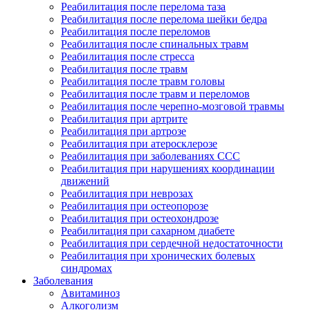
Реабилитация после перелома таза
Реабилитация после перелома шейки бедра
Реабилитация после переломов
Реабилитация после спинальных травм
Реабилитация после стресса
Реабилитация после травм
Реабилитация после травм головы
Реабилитация после травм и переломов
Реабилитация после черепно-мозговой травмы
Реабилитация при артрите
Реабилитация при артрозе
Реабилитация при атеросклерозе
Реабилитация при заболеваниях ССС
Реабилитация при нарушениях координации
движений
Реабилитация при неврозах
Реабилитация при остеопорозе
Реабилитация при остеохондрозе
Реабилитация при сахарном диабете
Реабилитация при сердечной недостаточности
Реабилитация при хронических болевых
синдромах
Заболевания
Авитаминоз
Алкоголизм