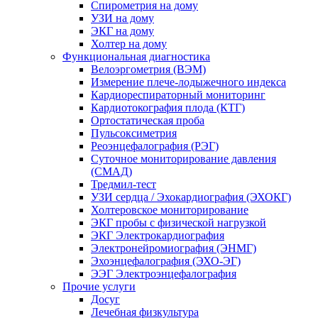
Спирометрия на дому
УЗИ на дому
ЭКГ на дому
Холтер на дому
Функциональная диагностика
Велоэргометрия (ВЭМ)
Измерение плече-лодыжечного индекса
Кардиореспираторный мониторинг
Кардиотокография плода (КТГ)
Ортостатическая проба
Пульсоксиметрия
Реоэнцефалография (РЭГ)
Суточное мониторирование давления
(СМАД)
Тредмил-тест
УЗИ сердца / Эхокардиография (ЭХОКГ)
Холтеровское мониторирование
ЭКГ пробы с физической нагрузкой
ЭКГ Электрокардиография
Электронейромиография (ЭНМГ)
Эхоэнцефалография (ЭХО-ЭГ)
ЭЭГ Электроэнцефалография
Прочие услуги
Досуг
Лечебная физкультура