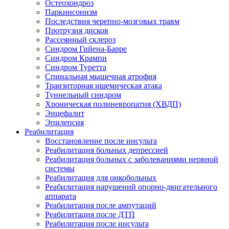
Остеохондроз
Паркинсонизм
Последствия черепно-мозговых травм
Протрузия дисков
Рассеянный склероз
Синдром Гийена-Барре
Синдром Крампи
Синдром Туретта
Спинальная мышечная атрофия
Транзиторная ишемическая атака
Туннельный синдром
Хроническая полиневропатия (ХВДП)
Энцефалит
Эпилепсия
Реабилитация
Восстановление после инсульта
Реабилитация больных депрессией
Реабилитация больных с заболеваниями нервной
системы
Реабилитация для онкобольных
Реабилитация нарушений опорно-двигательного
аппарата
Реабилитация после ампутаций
Реабилитация после ДТП
Реабилитация после инсульта