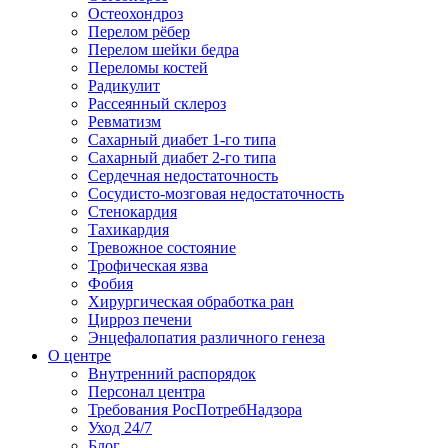
Остеохондроз
Перелом рёбер
Перелом шейки бедра
Переломы костей
Радикулит
Рассеянный склероз
Ревматизм
Сахарный диабет 1-го типа
Сахарный диабет 2-го типа
Сердечная недостаточность
Сосудисто-мозговая недостаточность
Стенокардия
Тахикардия
Тревожное состояние
Трофическая язва
Фобия
Хирургическая обработка ран
Цирроз печени
Энцефалопатия различного генеза
О центре
Внутренний распорядок
Персонал центра
Требования РосПотребНадзора
Уход 24/7
Блог