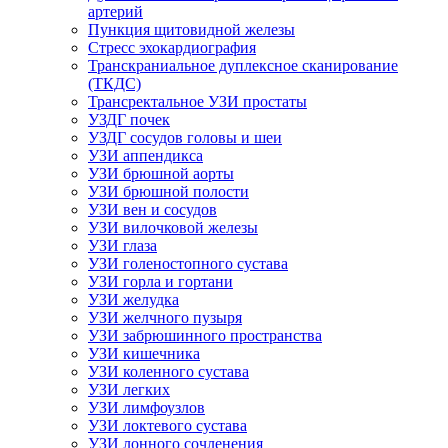
артерий
Пункция щитовидной железы
Стресс эхокардиография
Транскраниальное дуплексное сканирование
(ТКДС)
Трансректальное УЗИ простаты
УЗДГ почек
УЗДГ сосудов головы и шеи
УЗИ аппендикса
УЗИ брюшной аорты
УЗИ брюшной полости
УЗИ вен и сосудов
УЗИ вилочковой железы
УЗИ глаза
УЗИ голеностопного сустава
УЗИ горла и гортани
УЗИ желудка
УЗИ желчного пузыря
УЗИ забрюшинного пространства
УЗИ кишечника
УЗИ коленного сустава
УЗИ легких
УЗИ лимфоузлов
УЗИ локтевого сустава
УЗИ лонного сочленения