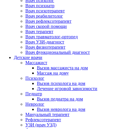
Врач психолог
Врач психиатр
Врач психотерапевт
Врач реабилитолог
Врач рефлексотерапевт
Врач скорой помощи
Врач терапевт
Врач травматолог-ортопед
Врач УЗИ-диагност
Врач физиотерапевт
Врач функциональный диагност
Детские врачи
Массажист
Вызов массажиста на дом
Массаж на дому
Психолог
Вызов психолога на дом
Лечение игровой зависимости
Педиатр
Вызов педиатра на дом
Невролог
Вызов невролога на дом
Мануальный терапевт
Рефлексотерапевт
УЗИ (врач УЗД)