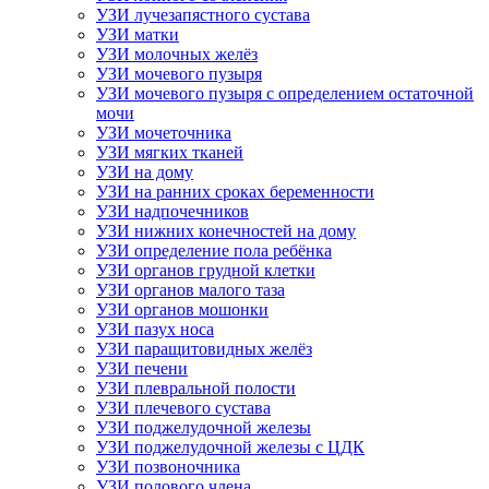
УЗИ лучезапястного сустава
УЗИ матки
УЗИ молочных желёз
УЗИ мочевого пузыря
УЗИ мочевого пузыря с определением остаточной
мочи
УЗИ мочеточника
УЗИ мягких тканей
УЗИ на дому
УЗИ на ранних сроках беременности
УЗИ надпочечников
УЗИ нижних конечностей на дому
УЗИ определение пола ребёнка
УЗИ органов грудной клетки
УЗИ органов малого таза
УЗИ органов мошонки
УЗИ пазух носа
УЗИ паращитовидных желёз
УЗИ печени
УЗИ плевральной полости
УЗИ плечевого сустава
УЗИ поджелудочной железы
УЗИ поджелудочной железы с ЦДК
УЗИ позвоночника
УЗИ полового члена