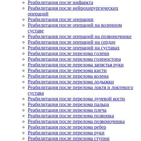
Реабилитация после инфаркта
Реабилитация после нейрохирургических
операций
Реабилитация после операции
Реабилитация после операций на коленном
суставе
Реабилитация после операций на позвоночнике
Реабилитация после операций на сердце
Реабилитация после операций на суставах
Реабилитация после перелома голени
Реабилитация после перелома голеностопа
Реабилитация после перелома запястья руки
Реабилитация после перелома кисти
Реабилитация после перелома колена
Реабилитация после перелома лодыжки
Реабилитация после перелома локтя и локтевого
сустава
Реабилитация после перелома лучевой кости
Реабилитация после перелома пальца
Реабилитация после перелома плеча
Реабилитация после перелома позвонка
Реабилитация после перелома позвоночника
Реабилитация после перелома ребер
Реабилитация после перелома руки
Реабилитация после перелома ступни