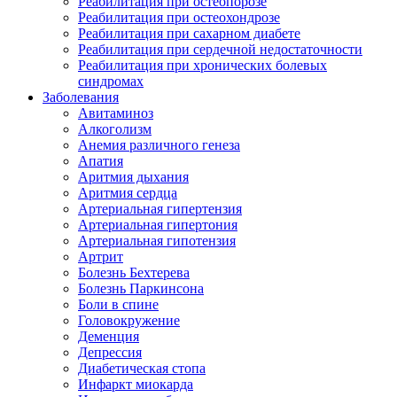
Реабилитация при остеопорозе
Реабилитация при остеохондрозе
Реабилитация при сахарном диабете
Реабилитация при сердечной недостаточности
Реабилитация при хронических болевых
синдромах
Заболевания
Авитаминоз
Алкоголизм
Анемия различного генеза
Апатия
Аритмия дыхания
Аритмия сердца
Артериальная гипертензия
Артериальная гипертония
Артериальная гипотензия
Артрит
Болезнь Бехтерева
Болезнь Паркинсона
Боли в спине
Головокружение
Деменция
Депрессия
Диабетическая стопа
Инфаркт миокарда