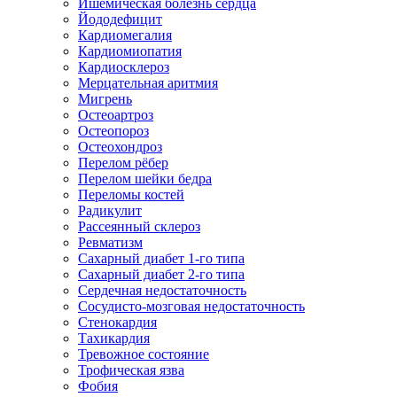
Ишемическая болезнь сердца
Йододефицит
Кардиомегалия
Кардиомиопатия
Кардиосклероз
Мерцательная аритмия
Мигрень
Остеоартроз
Остеопороз
Остеохондроз
Перелом рёбер
Перелом шейки бедра
Переломы костей
Радикулит
Рассеянный склероз
Ревматизм
Сахарный диабет 1-го типа
Сахарный диабет 2-го типа
Сердечная недостаточность
Сосудисто-мозговая недостаточность
Стенокардия
Тахикардия
Тревожное состояние
Трофическая язва
Фобия