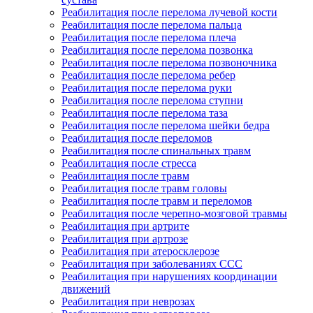
Реабилитация после перелома лучевой кости
Реабилитация после перелома пальца
Реабилитация после перелома плеча
Реабилитация после перелома позвонка
Реабилитация после перелома позвоночника
Реабилитация после перелома ребер
Реабилитация после перелома руки
Реабилитация после перелома ступни
Реабилитация после перелома таза
Реабилитация после перелома шейки бедра
Реабилитация после переломов
Реабилитация после спинальных травм
Реабилитация после стресса
Реабилитация после травм
Реабилитация после травм головы
Реабилитация после травм и переломов
Реабилитация после черепно-мозговой травмы
Реабилитация при артрите
Реабилитация при артрозе
Реабилитация при атеросклерозе
Реабилитация при заболеваниях ССС
Реабилитация при нарушениях координации
движений
Реабилитация при неврозах