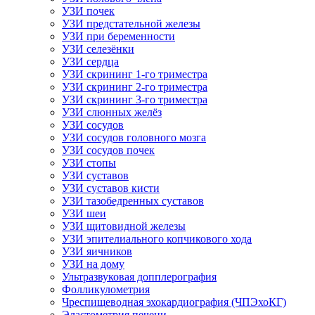
УЗИ почек
УЗИ предстательной железы
УЗИ при беременности
УЗИ селезёнки
УЗИ сердца
УЗИ скрининг 1-го триместра
УЗИ скрининг 2-го триместра
УЗИ скрининг 3-го триместра
УЗИ слюнных желёз
УЗИ сосудов
УЗИ сосудов головного мозга
УЗИ сосудов почек
УЗИ стопы
УЗИ суставов
УЗИ суставов кисти
УЗИ тазобедренных суставов
УЗИ шеи
УЗИ щитовидной железы
УЗИ эпителиального копчикового хода
УЗИ яичников
УЗИ на дому
Ультразвуковая допплерография
Фолликулометрия
Чреспищеводная эхокардиография (ЧПЭхоКГ)
Эластометрия печени