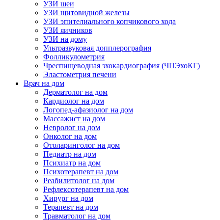
УЗИ шеи
УЗИ щитовидной железы
УЗИ эпителиального копчикового хода
УЗИ яичников
УЗИ на дому
Ультразвуковая допплерография
Фолликулометрия
Чреспищеводная эхокардиография (ЧПЭхоКГ)
Эластометрия печени
Врач на дом
Дерматолог на дом
Кардиолог на дом
Логопед-афазиолог на дом
Массажист на дом
Невролог на дом
Онколог на дом
Отоларинголог на дом
Педиатр на дом
Психиатр на дом
Психотерапевт на дом
Реабилитолог на дом
Рефлексотерапевт на дом
Хирург на дом
Терапевт на дом
Травматолог на дом