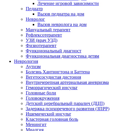
Лечение игровой зависимости
Педиатр
Вызов педиатра на дом
Невролог
Вызов невролога на дом
Мануальный терапевт
Рефлексотерапевт
УЗИ (врач УЗД)
Физиотерапевт
Функциональный диагност
Функциональная диагностика детям
Неврология
Аутизм
Болезнь Хантингтона и Баттена
Вегетососудистая дистония
Внутричерепная артериальная аневризма
Геморрагический инсульт
Головные боли
Головокружения
Детский церебральный паралич (ДЦП)
Задержка психоречевого развития (ЗПРР)
Ишемический инсульт
Кластерная головная боль
Менингит
Миалгия