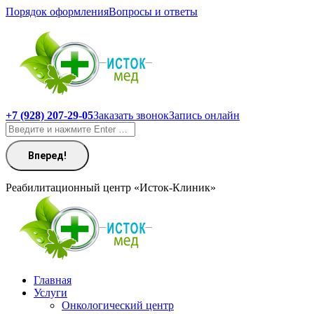
Перейти
Порядок оформления
Вопросы и ответы
к
содержанию
+7 (928) 207-29-05
Заказать звонок
Запись онлайн
Поиск:
Реабилитационный центр «Исток-Клиник»
Главная
Услуги
Онкологический центр