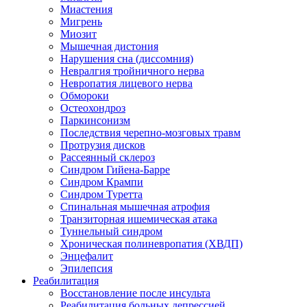
Миастения
Мигрень
Миозит
Мышечная дистония
Нарушения сна (диссомния)
Невралгия тройничного нерва
Невропатия лицевого нерва
Обмороки
Остеохондроз
Паркинсонизм
Последствия черепно-мозговых травм
Протрузия дисков
Рассеянный склероз
Синдром Гийена-Барре
Синдром Крампи
Синдром Туретта
Спинальная мышечная атрофия
Транзиторная ишемическая атака
Туннельный синдром
Хроническая полиневропатия (ХВДП)
Энцефалит
Эпилепсия
Реабилитация
Восстановление после инсульта
Реабилитация больных депрессией