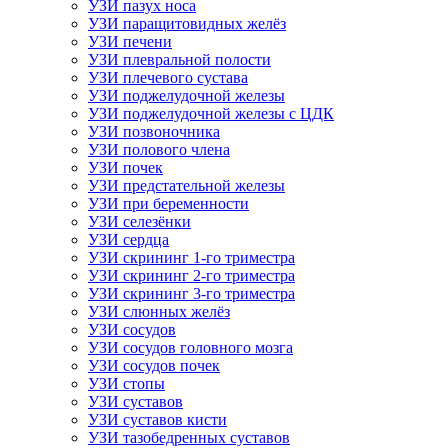
УЗИ пазух носа
УЗИ паращитовидных желёз
УЗИ печени
УЗИ плевральной полости
УЗИ плечевого сустава
УЗИ поджелудочной железы
УЗИ поджелудочной железы с ЦДК
УЗИ позвоночника
УЗИ полового члена
УЗИ почек
УЗИ предстательной железы
УЗИ при беременности
УЗИ селезёнки
УЗИ сердца
УЗИ скрининг 1-го триместра
УЗИ скрининг 2-го триместра
УЗИ скрининг 3-го триместра
УЗИ слюнных желёз
УЗИ сосудов
УЗИ сосудов головного мозга
УЗИ сосудов почек
УЗИ стопы
УЗИ суставов
УЗИ суставов кисти
УЗИ тазобедренных суставов