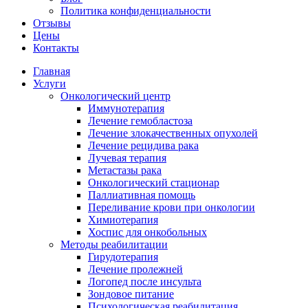
Политика конфиденциальности
Отзывы
Цены
Контакты
Главная
Услуги
Онкологический центр
Иммунотерапия
Лечение гемобластоза
Лечение злокачественных опухолей
Лечение рецидива рака
Лучевая терапия
Метастазы рака
Онкологический стационар
Паллиативная помощь
Переливание крови при онкологии
Химиотерапия
Хоспис для онкобольных
Методы реабилитации
Гирудотерапия
Лечение пролежней
Логопед после инсульта
Зондовое питание
Психологическая реабилитация