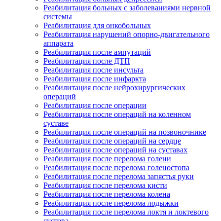
Реабилитация больных с заболеваниями нервной
системы
Реабилитация для онкобольных
Реабилитация нарушений опорно-двигательного
аппарата
Реабилитация после ампутаций
Реабилитация после ДТП
Реабилитация после инсульта
Реабилитация после инфаркта
Реабилитация после нейрохирургических
операций
Реабилитация после операции
Реабилитация после операций на коленном
суставе
Реабилитация после операций на позвоночнике
Реабилитация после операций на сердце
Реабилитация после операций на суставах
Реабилитация после перелома голени
Реабилитация после перелома голеностопа
Реабилитация после перелома запястья руки
Реабилитация после перелома кисти
Реабилитация после перелома колена
Реабилитация после перелома лодыжки
Реабилитация после перелома локтя и локтевого
сустава