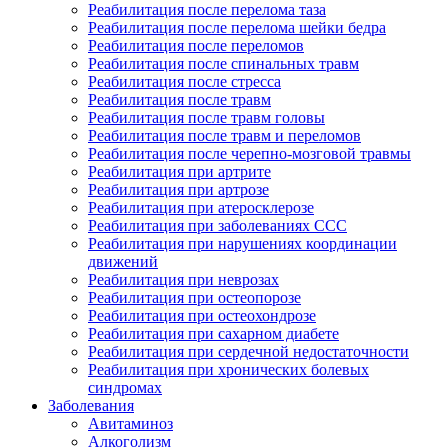
Реабилитация после перелома таза
Реабилитация после перелома шейки бедра
Реабилитация после переломов
Реабилитация после спинальных травм
Реабилитация после стресса
Реабилитация после травм
Реабилитация после травм головы
Реабилитация после травм и переломов
Реабилитация после черепно-мозговой травмы
Реабилитация при артрите
Реабилитация при артрозе
Реабилитация при атеросклерозе
Реабилитация при заболеваниях ССС
Реабилитация при нарушениях координации
движений
Реабилитация при неврозах
Реабилитация при остеопорозе
Реабилитация при остеохондрозе
Реабилитация при сахарном диабете
Реабилитация при сердечной недостаточности
Реабилитация при хронических болевых
синдромах
Заболевания
Авитаминоз
Алкоголизм