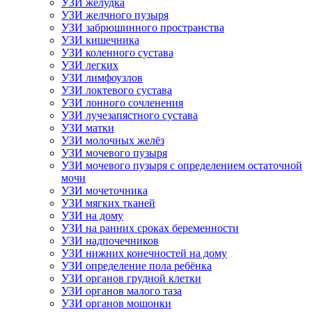
УЗИ желудка
УЗИ желчного пузыря
УЗИ забрюшинного пространства
УЗИ кишечника
УЗИ коленного сустава
УЗИ легких
УЗИ лимфоузлов
УЗИ локтевого сустава
УЗИ лонного сочленения
УЗИ лучезапястного сустава
УЗИ матки
УЗИ молочных желёз
УЗИ мочевого пузыря
УЗИ мочевого пузыря с определением остаточной
мочи
УЗИ мочеточника
УЗИ мягких тканей
УЗИ на дому
УЗИ на ранних сроках беременности
УЗИ надпочечников
УЗИ нижних конечностей на дому
УЗИ определение пола ребёнка
УЗИ органов грудной клетки
УЗИ органов малого таза
УЗИ органов мошонки