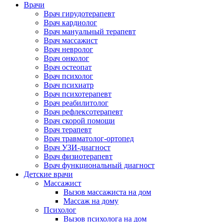
Врачи
Врач гирудотерапевт
Врач кардиолог
Врач мануальный терапевт
Врач массажист
Врач невролог
Врач онколог
Врач остеопат
Врач психолог
Врач психиатр
Врач психотерапевт
Врач реабилитолог
Врач рефлексотерапевт
Врач скорой помощи
Врач терапевт
Врач травматолог-ортопед
Врач УЗИ-диагност
Врач физиотерапевт
Врач функциональный диагност
Детские врачи
Массажист
Вызов массажиста на дом
Массаж на дому
Психолог
Вызов психолога на дом