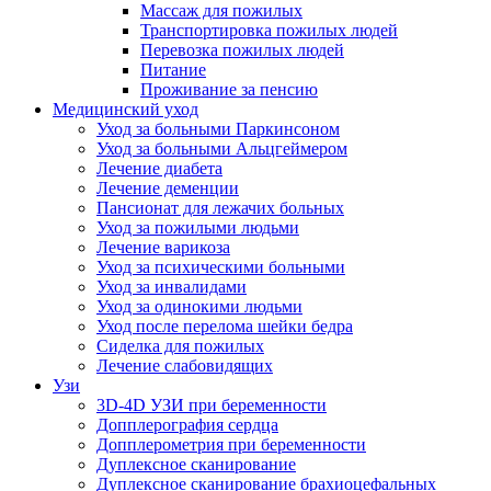
Массаж для пожилых
Транспортировка пожилых людей
Перевозка пожилых людей
Питание
Проживание за пенсию
Медицинский уход
Уход за больными Паркинсоном
Уход за больными Альцгеймером
Лечение диабета
Лечение деменции
Пансионат для лежачих больных
Уход за пожилыми людьми
Лечение варикоза
Уход за психическими больными
Уход за инвалидами
Уход за одинокими людьми
Уход после перелома шейки бедра
Сиделка для пожилых
Лечение слабовидящих
Узи
3D-4D УЗИ при беременности
Допплерография сердца
Допплерометрия при беременности
Дуплексное сканирование
Дуплексное сканирование брахиоцефальных