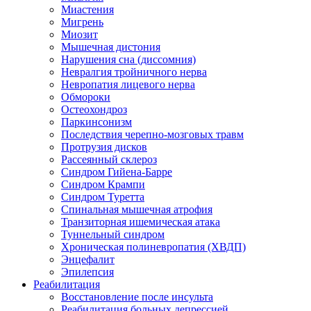
Миастения
Мигрень
Миозит
Мышечная дистония
Нарушения сна (диссомния)
Невралгия тройничного нерва
Невропатия лицевого нерва
Обмороки
Остеохондроз
Паркинсонизм
Последствия черепно-мозговых травм
Протрузия дисков
Рассеянный склероз
Синдром Гийена-Барре
Синдром Крампи
Синдром Туретта
Спинальная мышечная атрофия
Транзиторная ишемическая атака
Туннельный синдром
Хроническая полиневропатия (ХВДП)
Энцефалит
Эпилепсия
Реабилитация
Восстановление после инсульта
Реабилитация больных депрессией