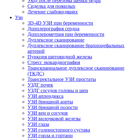
Уход после перелома шейки бедра
Сиделка для пожилых
Лечение слабовидящих
Узи
3D-4D УЗИ при беременности
Допплерография сердца
Допплерометрия при беременности
Дуплексное сканирование
Дуплексное сканирование брахиоцефальных
артерий
Пункция щитовидной железы
Стресс эхокардиография
Транскраниальное дуплексное сканирование
(ТКДС)
Трансректальное УЗИ простаты
УЗДГ почек
УЗДГ сосудов головы и шеи
УЗИ аппендикса
УЗИ брюшной аорты
УЗИ брюшной полости
УЗИ вен и сосудов
УЗИ вилочковой железы
УЗИ глаза
УЗИ голеностопного сустава
УЗИ горла и гортани