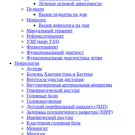
Лечение игровой зависимости
Педиатр
Вызов педиатра на дом
Невролог
Вызов невролога на дом
Мануальный терапевт
Рефлексотерапевт
УЗИ (врач УЗД)
Физиотерапевт
Функциональный диагност
Функциональная диагностика детям
Неврология
Аутизм
Болезнь Хантингтона и Баттена
Вегетососудистая дистония
Внутричерепная артериальная аневризма
Геморрагический инсульт
Головные боли
Головокружения
Детский церебральный паралич (ДЦП)
Задержка психоречевого развития (ЗПРР)
Ишемический инсульт
Кластерная головная боль
Менингит
Миалгия