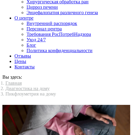
Хирургическая обработка ран
Цирроз печени
Энцефалопатия различного генеза
О центре
Внутренний распорядок
Персонал центра
Требования РосПотребНадзора
Уход 24/7
Блог
Политика конфиденциальности
Отзывы
Цены
Контакты
Вы здесь:
Главная
Диагностика на дому
Пикфлоуметрия на дому