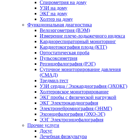
Спирометрия на дому
УЗИ на дому
ЭКГ на дому
Холтер на дому
Функциональная диагностика
Велоэргометрия (ВЭМ)
Измерение плече-лодыжечного индекса
Кардиореспираторный мониторинг
Кардиотокография плода (КТГ)
Ортостатическая проба
Пульсоксиметрия
Реоэнцефалография (РЭГ)
Суточное мониторирование давления
(СМАД)
Тредмил-тест
УЗИ сердца / Эхокардиография (ЭХОКГ)
Холтеровское мониторирование
ЭКГ пробы с физической нагрузкой
ЭКГ Электрокардиография
Электронейромиография (ЭНМГ)
Эхоэнцефалография (ЭХО-ЭГ)
ЭЭГ Электроэнцефалография
Прочие услуги
Досуг
Лечебная физкультура