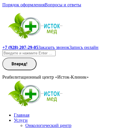
Перейти
Порядок оформления
Вопросы и ответы
к
содержанию
+7 (928) 207-29-05
Заказать звонок
Запись онлайн
Поиск:
Реабилитационный центр «Исток-Клиник»
Главная
Услуги
Онкологический центр