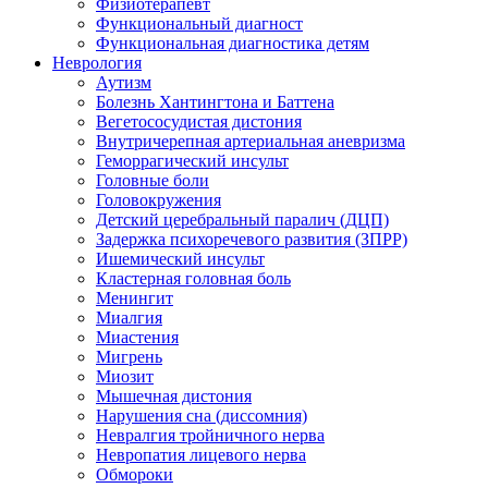
Физиотерапевт
Функциональный диагност
Функциональная диагностика детям
Неврология
Аутизм
Болезнь Хантингтона и Баттена
Вегетососудистая дистония
Внутричерепная артериальная аневризма
Геморрагический инсульт
Головные боли
Головокружения
Детский церебральный паралич (ДЦП)
Задержка психоречевого развития (ЗПРР)
Ишемический инсульт
Кластерная головная боль
Менингит
Миалгия
Миастения
Мигрень
Миозит
Мышечная дистония
Нарушения сна (диссомния)
Невралгия тройничного нерва
Невропатия лицевого нерва
Обмороки