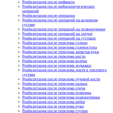
Реабилитация после инфаркта
Реабилитация после нейрохирургических
операций
Реабилитация после операции
Реабилитация после операций на коленном
суставе
Реабилитация после операций на позвоночнике
Реабилитация после операций на сердце
Реабилитация после операций на суставах
Реабилитация после перелома голени
Реабилитация после перелома голеностопа
Реабилитация после перелома запястья руки
Реабилитация после перелома кисти
Реабилитация после перелома колена
Реабилитация после перелома лодыжки
Реабилитация после перелома локтя и локтевого
сустава
Реабилитация после перелома лучевой кости
Реабилитация после перелома пальца
Реабилитация после перелома плеча
Реабилитация после перелома позвонка
Реабилитация после перелома позвоночника
Реабилитация после перелома ребер
Реабилитация после перелома руки
Реабилитация после перелома ступни