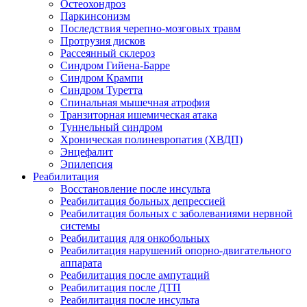
Остеохондроз
Паркинсонизм
Последствия черепно-мозговых травм
Протрузия дисков
Рассеянный склероз
Синдром Гийена-Барре
Синдром Крампи
Синдром Туретта
Спинальная мышечная атрофия
Транзиторная ишемическая атака
Туннельный синдром
Хроническая полиневропатия (ХВДП)
Энцефалит
Эпилепсия
Реабилитация
Восстановление после инсульта
Реабилитация больных депрессией
Реабилитация больных с заболеваниями нервной
системы
Реабилитация для онкобольных
Реабилитация нарушений опорно-двигательного
аппарата
Реабилитация после ампутаций
Реабилитация после ДТП
Реабилитация после инсульта