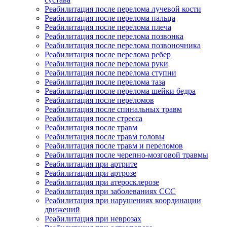
Реабилитация после перелома лучевой кости
Реабилитация после перелома пальца
Реабилитация после перелома плеча
Реабилитация после перелома позвонка
Реабилитация после перелома позвоночника
Реабилитация после перелома ребер
Реабилитация после перелома руки
Реабилитация после перелома ступни
Реабилитация после перелома таза
Реабилитация после перелома шейки бедра
Реабилитация после переломов
Реабилитация после спинальных травм
Реабилитация после стресса
Реабилитация после травм
Реабилитация после травм головы
Реабилитация после травм и переломов
Реабилитация после черепно-мозговой травмы
Реабилитация при артрите
Реабилитация при артрозе
Реабилитация при атеросклерозе
Реабилитация при заболеваниях ССС
Реабилитация при нарушениях координации
движений
Реабилитация при неврозах