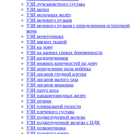
УЗИ лучезапястного сустава
УЗИ матки
УЗИ молочных желёз
УЗИ мочевого пузыря
УЗИ мочевого пузыря с определением остаточной
мочи
УЗИ мочеточника
УЗИ мягких тканей
УЗИ на дому
УЗИ на ранних сроках беременности
УЗИ надпочечников
УЗИ нижних конечностей на дому
УЗИ определение пола ребёнка
УЗИ органов грудной клетки
УЗИ органов малого таза
УЗИ органов мошонки
УЗИ пазух носа
УЗИ паращитовидных желёз
УЗИ печени
УЗИ плевральной полости
УЗИ плечевого сустава
УЗИ поджелудочной железы
УЗИ поджелудочной железы с ЦДК
УЗИ позвоночника
УЗИ полового члена