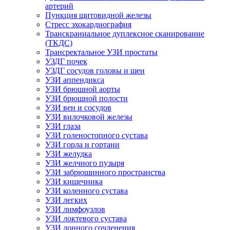
артерий
Пункция щитовидной железы
Стресс эхокардиография
Транскраниальное дуплексное сканирование
(ТКДС)
Трансректальное УЗИ простаты
УЗДГ почек
УЗДГ сосудов головы и шеи
УЗИ аппендикса
УЗИ брюшной аорты
УЗИ брюшной полости
УЗИ вен и сосудов
УЗИ вилочковой железы
УЗИ глаза
УЗИ голеностопного сустава
УЗИ горла и гортани
УЗИ желудка
УЗИ желчного пузыря
УЗИ забрюшинного пространства
УЗИ кишечника
УЗИ коленного сустава
УЗИ легких
УЗИ лимфоузлов
УЗИ локтевого сустава
УЗИ лонного сочленения