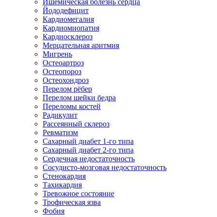
Ишемическая болезнь сердца
Йододефицит
Кардиомегалия
Кардиомиопатия
Кардиосклероз
Мерцательная аритмия
Мигрень
Остеоартроз
Остеопороз
Остеохондроз
Перелом рёбер
Перелом шейки бедра
Переломы костей
Радикулит
Рассеянный склероз
Ревматизм
Сахарный диабет 1-го типа
Сахарный диабет 2-го типа
Сердечная недостаточность
Сосудисто-мозговая недостаточность
Стенокардия
Тахикардия
Тревожное состояние
Трофическая язва
Фобия