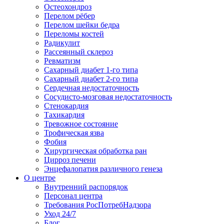
Остеохондроз
Перелом рёбер
Перелом шейки бедра
Переломы костей
Радикулит
Рассеянный склероз
Ревматизм
Сахарный диабет 1-го типа
Сахарный диабет 2-го типа
Сердечная недостаточность
Сосудисто-мозговая недостаточность
Стенокардия
Тахикардия
Тревожное состояние
Трофическая язва
Фобия
Хирургическая обработка ран
Цирроз печени
Энцефалопатия различного генеза
О центре
Внутренний распорядок
Персонал центра
Требования РосПотребНадзора
Уход 24/7
Блог