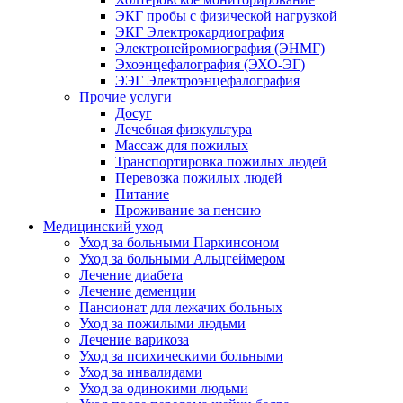
ЭКГ пробы с физической нагрузкой
ЭКГ Электрокардиография
Электронейромиография (ЭНМГ)
Эхоэнцефалография (ЭХО-ЭГ)
ЭЭГ Электроэнцефалография
Прочие услуги
Досуг
Лечебная физкультура
Массаж для пожилых
Транспортировка пожилых людей
Перевозка пожилых людей
Питание
Проживание за пенсию
Медицинский уход
Уход за больными Паркинсоном
Уход за больными Альцгеймером
Лечение диабета
Лечение деменции
Пансионат для лежачих больных
Уход за пожилыми людьми
Лечение варикоза
Уход за психическими больными
Уход за инвалидами
Уход за одинокими людьми