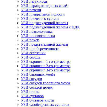
УЗИ пазух носа
УЗИ паращитовидных желёз
УЗИ печени
УЗИ плевральной полости
УЗИ плечевого сустава
УЗИ поджелудочной железы
УЗИ поджелудочной железы с ЦДК
УЗИ позвоночника
УЗИ полового члена
УЗИ почек
УЗИ предстательной железы
УЗИ при беременности
УЗИ селезёнки
УЗИ сердца
УЗИ скрининг 1-го триместра
УЗИ скрининг 2-го триместра
УЗИ скрининг 3-го триместра
УЗИ слюнных желёз
УЗИ сосудов
УЗИ сосудов головного мозга
УЗИ сосудов почек
УЗИ стопы
УЗИ суставов
УЗИ суставов кисти
УЗИ тазобедренных суставов