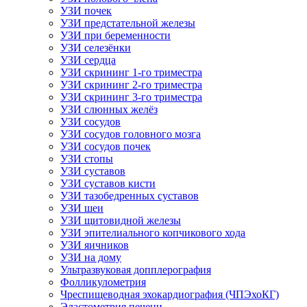
УЗИ почек
УЗИ предстательной железы
УЗИ при беременности
УЗИ селезёнки
УЗИ сердца
УЗИ скрининг 1-го триместра
УЗИ скрининг 2-го триместра
УЗИ скрининг 3-го триместра
УЗИ слюнных желёз
УЗИ сосудов
УЗИ сосудов головного мозга
УЗИ сосудов почек
УЗИ стопы
УЗИ суставов
УЗИ суставов кисти
УЗИ тазобедренных суставов
УЗИ шеи
УЗИ щитовидной железы
УЗИ эпителиального копчикового хода
УЗИ яичников
УЗИ на дому
Ультразвуковая допплерография
Фолликулометрия
Чреспищеводная эхокардиография (ЧПЭхоКГ)
Эластометрия печени