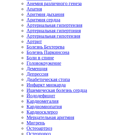
Анемия различного генеза
Апатия
Аритмия дыхания
Аритмия сердца
Артериальная гипертензия
Артериальная гипертония
Артериальная гипотензия
Артрит
Болезнь Бехтерева
Болезнь Паркинсона
Боли в спине
Головокружение
Деменция
Депрессия
Диабетическая стопа
Инфаркт миокарда
Ишемическая болезнь сердца
Йододефицит
Кардиомегалия
Кардиомиопатия
Кардиосклероз
Мерцательная аритмия
Мигрень
Остеоартроз
Остеопороз