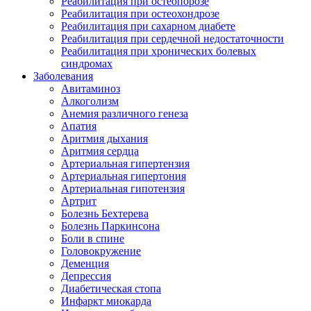
Реабилитация при остеопорозе
Реабилитация при остеохондрозе
Реабилитация при сахарном диабете
Реабилитация при сердечной недостаточности
Реабилитация при хронических болевых
синдромах
Заболевания
Авитаминоз
Алкоголизм
Анемия различного генеза
Апатия
Аритмия дыхания
Аритмия сердца
Артериальная гипертензия
Артериальная гипертония
Артериальная гипотензия
Артрит
Болезнь Бехтерева
Болезнь Паркинсона
Боли в спине
Головокружение
Деменция
Депрессия
Диабетическая стопа
Инфаркт миокарда