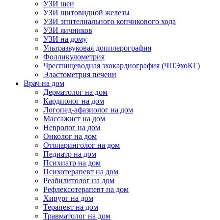
УЗИ шеи
УЗИ щитовидной железы
УЗИ эпителиального копчикового хода
УЗИ яичников
УЗИ на дому
Ультразвуковая допплерография
Фолликулометрия
Чреспищеводная эхокардиография (ЧПЭхоКГ)
Эластометрия печени
Врач на дом
Дерматолог на дом
Кардиолог на дом
Логопед-афазиолог на дом
Массажист на дом
Невролог на дом
Онколог на дом
Отоларинголог на дом
Педиатр на дом
Психиатр на дом
Психотерапевт на дом
Реабилитолог на дом
Рефлексотерапевт на дом
Хирург на дом
Терапевт на дом
Травматолог на дом