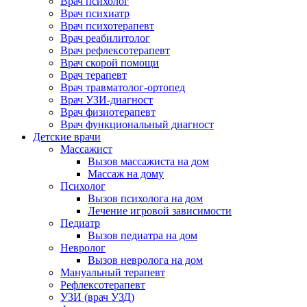
Врач психолог
Врач психиатр
Врач психотерапевт
Врач реабилитолог
Врач рефлексотерапевт
Врач скорой помощи
Врач терапевт
Врач травматолог-ортопед
Врач УЗИ-диагност
Врач физиотерапевт
Врач функциональный диагност
Детские врачи
Массажист
Вызов массажиста на дом
Массаж на дому
Психолог
Вызов психолога на дом
Лечение игровой зависимости
Педиатр
Вызов педиатра на дом
Невролог
Вызов невролога на дом
Мануальный терапевт
Рефлексотерапевт
УЗИ (врач УЗД)