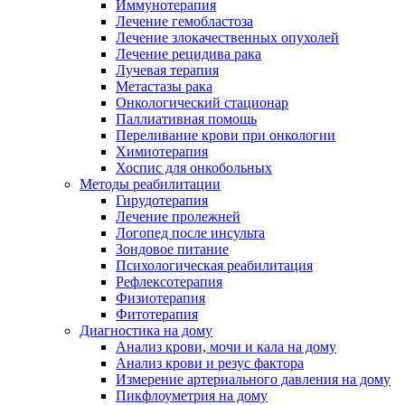
Иммунотерапия
Лечение гемобластоза
Лечение злокачественных опухолей
Лечение рецидива рака
Лучевая терапия
Метастазы рака
Онкологический стационар
Паллиативная помощь
Переливание крови при онкологии
Химиотерапия
Хоспис для онкобольных
Методы реабилитации
Гирудотерапия
Лечение пролежней
Логопед после инсульта
Зондовое питание
Психологическая реабилитация
Рефлексотерапия
Физиотерапия
Фитотерапия
Диагностика на дому
Анализ крови, мочи и кала на дому
Анализ крови и резус фактора
Измерение артериального давления на дому
Пикфлоуметрия на дому