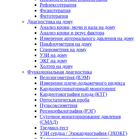
Рефлексотерапия
Физиотерапия
Фитотерапия
Диагностика на дому
Анализ крови, мочи и кала на дому
Анализ крови и резус фактора
Измерение артериального давления на дому
Пикфлоуметрия на дому
Спирометрия на дому
УЗИ на дому
ЭКГ на дому
Холтер на дому
Функциональная диагностика
Велоэргометрия (ВЭМ)
Измерение плече-лодыжечного индекса
Кардиореспираторный мониторинг
Кардиотокография плода (КТГ)
Ортостатическая проба
Пульсоксиметрия
Реоэнцефалография (РЭГ)
Суточное мониторирование давления
(СМАД)
Тредмил-тест
УЗИ сердца / Эхокардиография (ЭХОКГ)
Холтеровское мониторирование