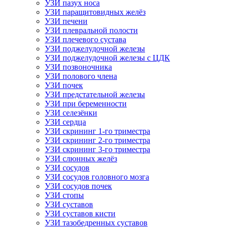
УЗИ пазух носа
УЗИ паращитовидных желёз
УЗИ печени
УЗИ плевральной полости
УЗИ плечевого сустава
УЗИ поджелудочной железы
УЗИ поджелудочной железы с ЦДК
УЗИ позвоночника
УЗИ полового члена
УЗИ почек
УЗИ предстательной железы
УЗИ при беременности
УЗИ селезёнки
УЗИ сердца
УЗИ скрининг 1-го триместра
УЗИ скрининг 2-го триместра
УЗИ скрининг 3-го триместра
УЗИ слюнных желёз
УЗИ сосудов
УЗИ сосудов головного мозга
УЗИ сосудов почек
УЗИ стопы
УЗИ суставов
УЗИ суставов кисти
УЗИ тазобедренных суставов