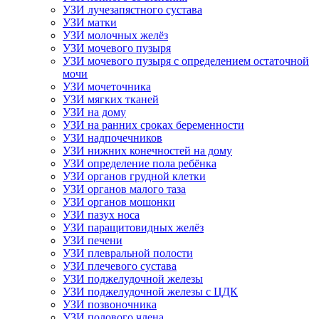
УЗИ лучезапястного сустава
УЗИ матки
УЗИ молочных желёз
УЗИ мочевого пузыря
УЗИ мочевого пузыря с определением остаточной
мочи
УЗИ мочеточника
УЗИ мягких тканей
УЗИ на дому
УЗИ на ранних сроках беременности
УЗИ надпочечников
УЗИ нижних конечностей на дому
УЗИ определение пола ребёнка
УЗИ органов грудной клетки
УЗИ органов малого таза
УЗИ органов мошонки
УЗИ пазух носа
УЗИ паращитовидных желёз
УЗИ печени
УЗИ плевральной полости
УЗИ плечевого сустава
УЗИ поджелудочной железы
УЗИ поджелудочной железы с ЦДК
УЗИ позвоночника
УЗИ полового члена