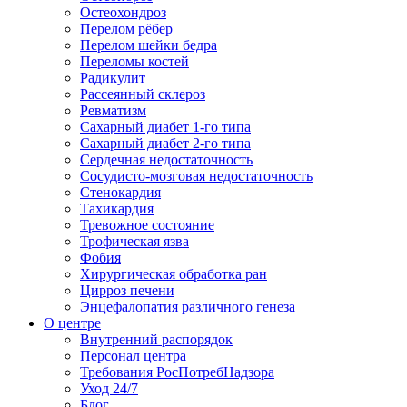
Остеохондроз
Перелом рёбер
Перелом шейки бедра
Переломы костей
Радикулит
Рассеянный склероз
Ревматизм
Сахарный диабет 1-го типа
Сахарный диабет 2-го типа
Сердечная недостаточность
Сосудисто-мозговая недостаточность
Стенокардия
Тахикардия
Тревожное состояние
Трофическая язва
Фобия
Хирургическая обработка ран
Цирроз печени
Энцефалопатия различного генеза
О центре
Внутренний распорядок
Персонал центра
Требования РосПотребНадзора
Уход 24/7
Блог