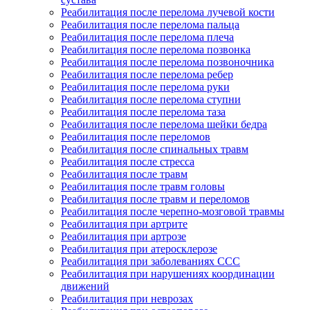
Реабилитация после перелома лучевой кости
Реабилитация после перелома пальца
Реабилитация после перелома плеча
Реабилитация после перелома позвонка
Реабилитация после перелома позвоночника
Реабилитация после перелома ребер
Реабилитация после перелома руки
Реабилитация после перелома ступни
Реабилитация после перелома таза
Реабилитация после перелома шейки бедра
Реабилитация после переломов
Реабилитация после спинальных травм
Реабилитация после стресса
Реабилитация после травм
Реабилитация после травм головы
Реабилитация после травм и переломов
Реабилитация после черепно-мозговой травмы
Реабилитация при артрите
Реабилитация при артрозе
Реабилитация при атеросклерозе
Реабилитация при заболеваниях ССС
Реабилитация при нарушениях координации
движений
Реабилитация при неврозах