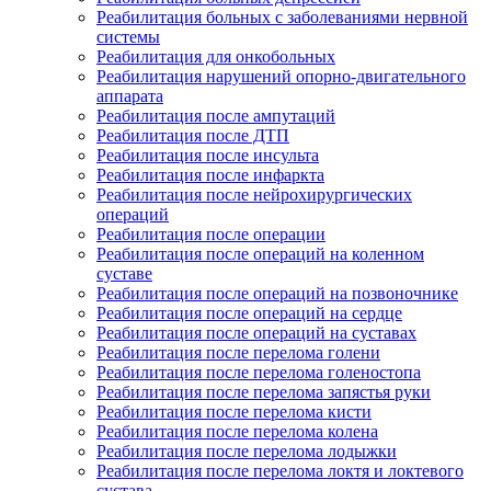
Реабилитация больных с заболеваниями нервной
системы
Реабилитация для онкобольных
Реабилитация нарушений опорно-двигательного
аппарата
Реабилитация после ампутаций
Реабилитация после ДТП
Реабилитация после инсульта
Реабилитация после инфаркта
Реабилитация после нейрохирургических
операций
Реабилитация после операции
Реабилитация после операций на коленном
суставе
Реабилитация после операций на позвоночнике
Реабилитация после операций на сердце
Реабилитация после операций на суставах
Реабилитация после перелома голени
Реабилитация после перелома голеностопа
Реабилитация после перелома запястья руки
Реабилитация после перелома кисти
Реабилитация после перелома колена
Реабилитация после перелома лодыжки
Реабилитация после перелома локтя и локтевого
сустава