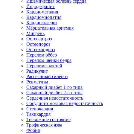
Ишемическая болезнь сердца
Йододефицит
Кардиомегалия
Кардиомиопатия
Кардиосклероз
Мерцательная аритмия
Мигрень
Остеоартроз
Остеопороз
Остеохондроз
Перелом рёбер
Перелом шейки бедра
Переломы костей
Радикулит
Рассеянный склероз
Ревматизм
Сахарный диабет 1-го типа
Сахарный диабет 2-го типа
Сердечная недостаточность
Сосудисто-мозговая недостаточность
Стенокардия
Тахикардия
Тревожное состояние
Трофическая язва
Фобия