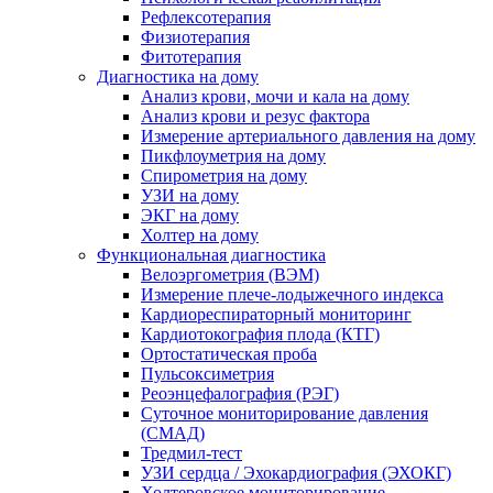
Рефлексотерапия
Физиотерапия
Фитотерапия
Диагностика на дому
Анализ крови, мочи и кала на дому
Анализ крови и резус фактора
Измерение артериального давления на дому
Пикфлоуметрия на дому
Спирометрия на дому
УЗИ на дому
ЭКГ на дому
Холтер на дому
Функциональная диагностика
Велоэргометрия (ВЭМ)
Измерение плече-лодыжечного индекса
Кардиореспираторный мониторинг
Кардиотокография плода (КТГ)
Ортостатическая проба
Пульсоксиметрия
Реоэнцефалография (РЭГ)
Суточное мониторирование давления
(СМАД)
Тредмил-тест
УЗИ сердца / Эхокардиография (ЭХОКГ)
Холтеровское мониторирование