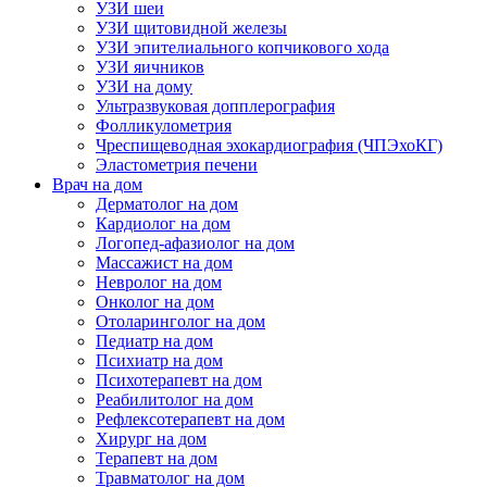
УЗИ шеи
УЗИ щитовидной железы
УЗИ эпителиального копчикового хода
УЗИ яичников
УЗИ на дому
Ультразвуковая допплерография
Фолликулометрия
Чреспищеводная эхокардиография (ЧПЭхоКГ)
Эластометрия печени
Врач на дом
Дерматолог на дом
Кардиолог на дом
Логопед-афазиолог на дом
Массажист на дом
Невролог на дом
Онколог на дом
Отоларинголог на дом
Педиатр на дом
Психиатр на дом
Психотерапевт на дом
Реабилитолог на дом
Рефлексотерапевт на дом
Хирург на дом
Терапевт на дом
Травматолог на дом