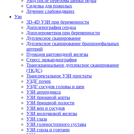
Уход после перелома шейки бедра
Сиделка для пожилых
Лечение слабовидящих
Узи
3D-4D УЗИ при беременности
Допплерография сердца
Допплерометрия при беременности
Дуплексное сканирование
Дуплексное сканирование брахиоцефальных
артерий
Пункция щитовидной железы
Стресс эхокардиография
Транскраниальное дуплексное сканирование
(ТКДС)
Трансректальное УЗИ простаты
УЗДГ почек
УЗДГ сосудов головы и шеи
УЗИ аппендикса
УЗИ брюшной аорты
УЗИ брюшной полости
УЗИ вен и сосудов
УЗИ вилочковой железы
УЗИ глаза
УЗИ голеностопного сустава
УЗИ горла и гортани