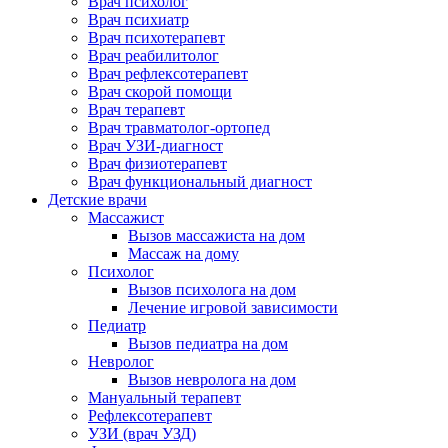
Врач психолог
Врач психиатр
Врач психотерапевт
Врач реабилитолог
Врач рефлексотерапевт
Врач скорой помощи
Врач терапевт
Врач травматолог-ортопед
Врач УЗИ-диагност
Врач физиотерапевт
Врач функциональный диагност
Детские врачи
Массажист
Вызов массажиста на дом
Массаж на дому
Психолог
Вызов психолога на дом
Лечение игровой зависимости
Педиатр
Вызов педиатра на дом
Невролог
Вызов невролога на дом
Мануальный терапевт
Рефлексотерапевт
УЗИ (врач УЗД)