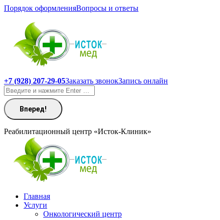
Перейти
Порядок оформления
Вопросы и ответы
к
содержанию
+7 (928) 207-29-05
Заказать звонок
Запись онлайн
Поиск:
Реабилитационный центр «Исток-Клиник»
Главная
Услуги
Онкологический центр