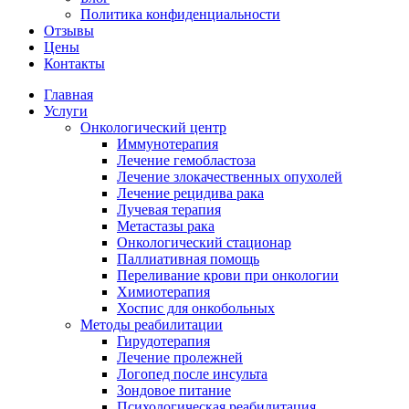
Политика конфиденциальности
Отзывы
Цены
Контакты
Главная
Услуги
Онкологический центр
Иммунотерапия
Лечение гемобластоза
Лечение злокачественных опухолей
Лечение рецидива рака
Лучевая терапия
Метастазы рака
Онкологический стационар
Паллиативная помощь
Переливание крови при онкологии
Химиотерапия
Хоспис для онкобольных
Методы реабилитации
Гирудотерапия
Лечение пролежней
Логопед после инсульта
Зондовое питание
Психологическая реабилитация