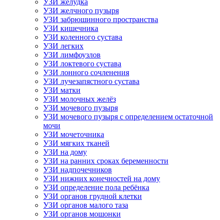
УЗИ желудка
УЗИ желчного пузыря
УЗИ забрюшинного пространства
УЗИ кишечника
УЗИ коленного сустава
УЗИ легких
УЗИ лимфоузлов
УЗИ локтевого сустава
УЗИ лонного сочленения
УЗИ лучезапястного сустава
УЗИ матки
УЗИ молочных желёз
УЗИ мочевого пузыря
УЗИ мочевого пузыря с определением остаточной
мочи
УЗИ мочеточника
УЗИ мягких тканей
УЗИ на дому
УЗИ на ранних сроках беременности
УЗИ надпочечников
УЗИ нижних конечностей на дому
УЗИ определение пола ребёнка
УЗИ органов грудной клетки
УЗИ органов малого таза
УЗИ органов мошонки