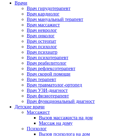
Врачи
Врач гирудотерапевт
Врач кардиолог
Врач мануальный терапевт
Врач массажист
Врач невролог
Врач онколог
Врач остеопат
Врач психолог
Врач психиатр
Врач психотерапевт
Врач реабилитолог
Врач рефлексотерапевт
Врач скорой помощи
Врач терапевт
Врач травматолог-ортопед
Врач УЗИ-диагност
Врач физиотерапевт
Врач функциональный диагност
Детские врачи
Массажист
Вызов массажиста на дом
Массаж на дому
Психолог
Вызов психолога на дом