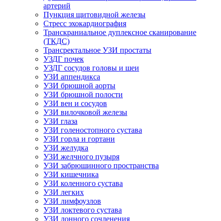
артерий
Пункция щитовидной железы
Стресс эхокардиография
Транскраниальное дуплексное сканирование
(ТКДС)
Трансректальное УЗИ простаты
УЗДГ почек
УЗДГ сосудов головы и шеи
УЗИ аппендикса
УЗИ брюшной аорты
УЗИ брюшной полости
УЗИ вен и сосудов
УЗИ вилочковой железы
УЗИ глаза
УЗИ голеностопного сустава
УЗИ горла и гортани
УЗИ желудка
УЗИ желчного пузыря
УЗИ забрюшинного пространства
УЗИ кишечника
УЗИ коленного сустава
УЗИ легких
УЗИ лимфоузлов
УЗИ локтевого сустава
УЗИ лонного сочленения