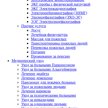
ЭКГ пробы с физической нагрузкой
ЭКГ Электрокардиография
Электронейромиография (ЭНМГ)
Эхоэнцефалография (ЭХО-ЭГ)
ЭЭГ Электроэнцефалография
Прочие услуги
Досуг
Лечебная физкультура
Массаж для пожилых
Транспортировка пожилых людей
Перевозка пожилых людей
Питание
Проживание за пенсию
Медицинский уход
Уход за больными Паркинсоном
Уход за больными Альцгеймером
Лечение диабета
Лечение деменции
Пансионат для лежачих больных
Уход за пожилыми людьми
Лечение варикоза
Уход за психическими больными
Уход за инвалидами
Уход за одинокими людьми