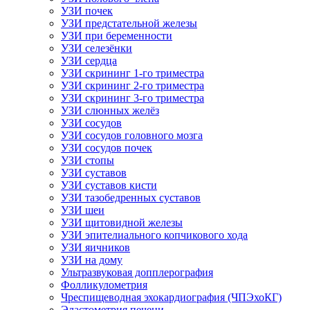
УЗИ почек
УЗИ предстательной железы
УЗИ при беременности
УЗИ селезёнки
УЗИ сердца
УЗИ скрининг 1-го триместра
УЗИ скрининг 2-го триместра
УЗИ скрининг 3-го триместра
УЗИ слюнных желёз
УЗИ сосудов
УЗИ сосудов головного мозга
УЗИ сосудов почек
УЗИ стопы
УЗИ суставов
УЗИ суставов кисти
УЗИ тазобедренных суставов
УЗИ шеи
УЗИ щитовидной железы
УЗИ эпителиального копчикового хода
УЗИ яичников
УЗИ на дому
Ультразвуковая допплерография
Фолликулометрия
Чреспищеводная эхокардиография (ЧПЭхоКГ)
Эластометрия печени