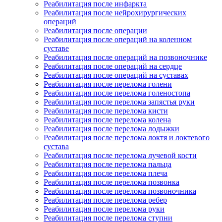
Реабилитация после инфаркта
Реабилитация после нейрохирургических
операций
Реабилитация после операции
Реабилитация после операций на коленном
суставе
Реабилитация после операций на позвоночнике
Реабилитация после операций на сердце
Реабилитация после операций на суставах
Реабилитация после перелома голени
Реабилитация после перелома голеностопа
Реабилитация после перелома запястья руки
Реабилитация после перелома кисти
Реабилитация после перелома колена
Реабилитация после перелома лодыжки
Реабилитация после перелома локтя и локтевого
сустава
Реабилитация после перелома лучевой кости
Реабилитация после перелома пальца
Реабилитация после перелома плеча
Реабилитация после перелома позвонка
Реабилитация после перелома позвоночника
Реабилитация после перелома ребер
Реабилитация после перелома руки
Реабилитация после перелома ступни