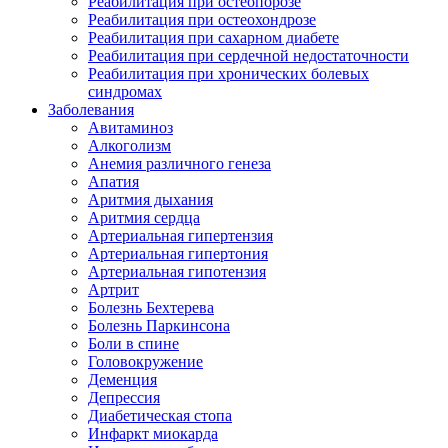
Реабилитация при остеопорозе
Реабилитация при остеохондрозе
Реабилитация при сахарном диабете
Реабилитация при сердечной недостаточности
Реабилитация при хронических болевых
синдромах
Заболевания
Авитаминоз
Алкоголизм
Анемия различного генеза
Апатия
Аритмия дыхания
Аритмия сердца
Артериальная гипертензия
Артериальная гипертония
Артериальная гипотензия
Артрит
Болезнь Бехтерева
Болезнь Паркинсона
Боли в спине
Головокружение
Деменция
Депрессия
Диабетическая стопа
Инфаркт миокарда