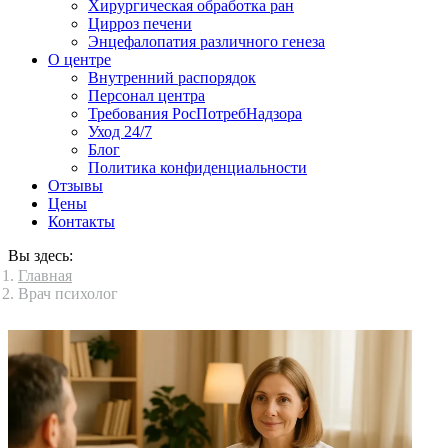
Хирургическая обработка ран
Цирроз печени
Энцефалопатия различного генеза
О центре
Внутренний распорядок
Персонал центра
Требования РосПотребНадзора
Уход 24/7
Блог
Политика конфиденциальности
Отзывы
Цены
Контакты
Вы здесь:
Главная
Врач психолог