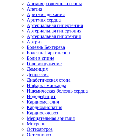
Анемия различного генеза
Апатия
Аритмия дыхания
Аритмия сердца
Артериальная гипертензия
Артериальная гипертония
Артериальная гипотензия
Артрит
Болезнь Бехтерева
Болезнь Паркинсона
Боли в спине
Головокружение
Деменция
Депрессия
Диабетическая стопа
Инфаркт миокарда
Ишемическая болезнь сердца
Йододефицит
Кардиомегалия
Кардиомиопатия
Кардиосклероз
Мерцательная аритмия
Мигрень
Остеоартроз
Остеопороз