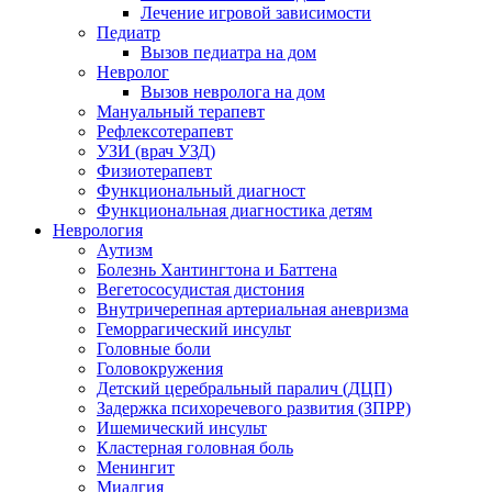
Лечение игровой зависимости
Педиатр
Вызов педиатра на дом
Невролог
Вызов невролога на дом
Мануальный терапевт
Рефлексотерапевт
УЗИ (врач УЗД)
Физиотерапевт
Функциональный диагност
Функциональная диагностика детям
Неврология
Аутизм
Болезнь Хантингтона и Баттена
Вегетососудистая дистония
Внутричерепная артериальная аневризма
Геморрагический инсульт
Головные боли
Головокружения
Детский церебральный паралич (ДЦП)
Задержка психоречевого развития (ЗПРР)
Ишемический инсульт
Кластерная головная боль
Менингит
Миалгия