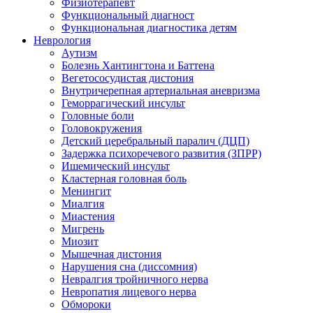
Физиотерапевт
Функциональный диагност
Функциональная диагностика детям
Неврология
Аутизм
Болезнь Хантингтона и Баттена
Вегетососудистая дистония
Внутричерепная артериальная аневризма
Геморрагический инсульт
Головные боли
Головокружения
Детский церебральный паралич (ДЦП)
Задержка психоречевого развития (ЗПРР)
Ишемический инсульт
Кластерная головная боль
Менингит
Миалгия
Миастения
Мигрень
Миозит
Мышечная дистония
Нарушения сна (диссомния)
Невралгия тройничного нерва
Невропатия лицевого нерва
Обмороки