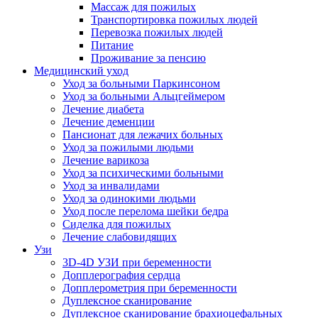
Массаж для пожилых
Транспортировка пожилых людей
Перевозка пожилых людей
Питание
Проживание за пенсию
Медицинский уход
Уход за больными Паркинсоном
Уход за больными Альцгеймером
Лечение диабета
Лечение деменции
Пансионат для лежачих больных
Уход за пожилыми людьми
Лечение варикоза
Уход за психическими больными
Уход за инвалидами
Уход за одинокими людьми
Уход после перелома шейки бедра
Сиделка для пожилых
Лечение слабовидящих
Узи
3D-4D УЗИ при беременности
Допплерография сердца
Допплерометрия при беременности
Дуплексное сканирование
Дуплексное сканирование брахиоцефальных