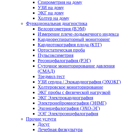
Спирометрия на дому
УЗИ на дому
ЭКГ на дому
Холтер на дому
Функциональная диагностика
Велоэргометрия (ВЭМ)
Измерение плече-лодыжечного индекса
Кардиореспираторный мониторинг
Кардиотокография плода (КТГ)
Ортостатическая проба
Пульсоксиметрия
Реоэнцефалография (РЭГ)
Суточное мониторирование давления
(СМАД)
Тредмил-тест
УЗИ сердца / Эхокардиография (ЭХОКГ)
Холтеровское мониторирование
ЭКГ пробы с физической нагрузкой
ЭКГ Электрокардиография
Электронейромиография (ЭНМГ)
Эхоэнцефалография (ЭХО-ЭГ)
ЭЭГ Электроэнцефалография
Прочие услуги
Досуг
Лечебная физкультура