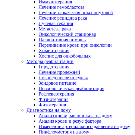
Иммунотерапия
Лечение гемобластоза
Лечение злокачественных опухолей
Лечение рецидива рака
Лучевая терапия
Метастазы рака
Онкологический стационар
Паллиативная помощь
Переливание крови при онкологии
Химиотерапия
Хоспис для онкобольных
Методы реабилитации
Гирудотерапия
Лечение пролежней
Логопед после инсульта
Зондовое питание
Психологическая реабилитация
Рефлексотерапия
Физиотерапия
Фитотерапия
Диагностика на дому
Анализ крови, мочи и кала на дому
Анализ крови и резус фактора
Измерение артериального давления на дому
Пикфлоуметрия на дому