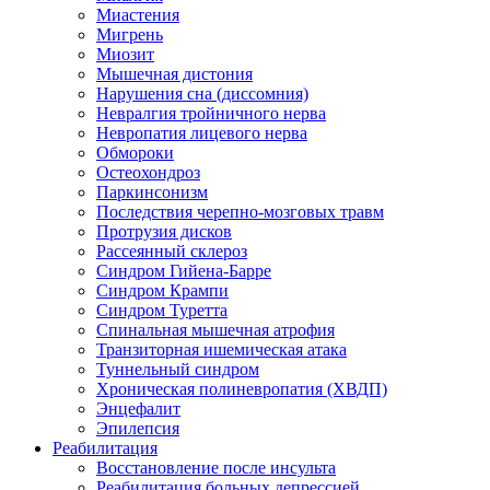
Миастения
Мигрень
Миозит
Мышечная дистония
Нарушения сна (диссомния)
Невралгия тройничного нерва
Невропатия лицевого нерва
Обмороки
Остеохондроз
Паркинсонизм
Последствия черепно-мозговых травм
Протрузия дисков
Рассеянный склероз
Синдром Гийена-Барре
Синдром Крампи
Синдром Туретта
Спинальная мышечная атрофия
Транзиторная ишемическая атака
Туннельный синдром
Хроническая полиневропатия (ХВДП)
Энцефалит
Эпилепсия
Реабилитация
Восстановление после инсульта
Реабилитация больных депрессией