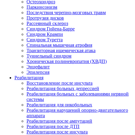
Остеохондроз
Паркинсонизм
Последствия черепно-мозговых травм
Протрузия дисков
Рассеянный склероз
Синдром Гийена-Барре
Синдром Крампи
Синдром Туретта
Спинальная мышечная атрофия
Транзиторная ишемическая атака
Туннельный синдром
Хроническая полиневропатия (ХВДП)
Энцефалит
Эпилепсия
Реабилитация
Восстановление после инсульта
Реабилитация больных депрессией
Реабилитация больных с заболеваниями нервной
системы
Реабилитация для онкобольных
Реабилитация нарушений опорно-двигательного
аппарата
Реабилитация после ампутаций
Реабилитация после ДТП
Реабилитация после инсульта