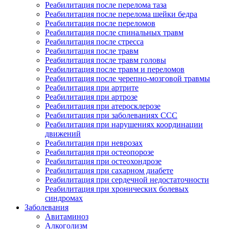
Реабилитация после перелома таза
Реабилитация после перелома шейки бедра
Реабилитация после переломов
Реабилитация после спинальных травм
Реабилитация после стресса
Реабилитация после травм
Реабилитация после травм головы
Реабилитация после травм и переломов
Реабилитация после черепно-мозговой травмы
Реабилитация при артрите
Реабилитация при артрозе
Реабилитация при атеросклерозе
Реабилитация при заболеваниях ССС
Реабилитация при нарушениях координации
движений
Реабилитация при неврозах
Реабилитация при остеопорозе
Реабилитация при остеохондрозе
Реабилитация при сахарном диабете
Реабилитация при сердечной недостаточности
Реабилитация при хронических болевых
синдромах
Заболевания
Авитаминоз
Алкоголизм