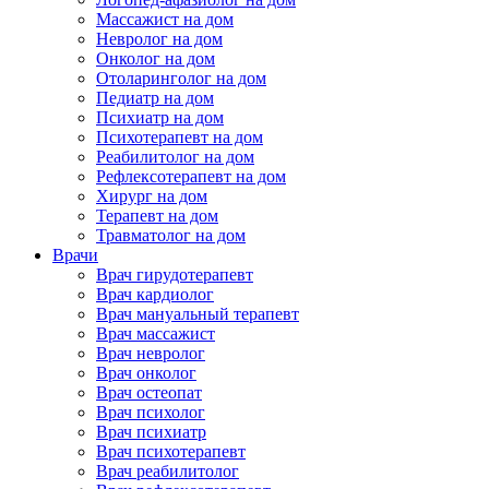
Массажист на дом
Невролог на дом
Онколог на дом
Отоларинголог на дом
Педиатр на дом
Психиатр на дом
Психотерапевт на дом
Реабилитолог на дом
Рефлексотерапевт на дом
Хирург на дом
Терапевт на дом
Травматолог на дом
Врачи
Врач гирудотерапевт
Врач кардиолог
Врач мануальный терапевт
Врач массажист
Врач невролог
Врач онколог
Врач остеопат
Врач психолог
Врач психиатр
Врач психотерапевт
Врач реабилитолог