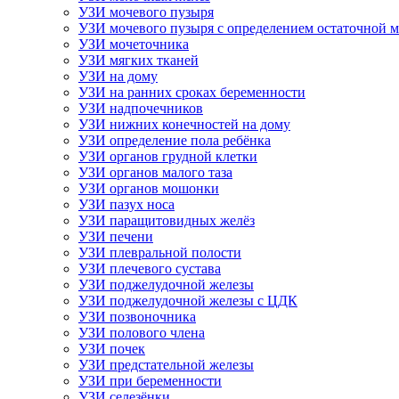
УЗИ мочевого пузыря
УЗИ мочевого пузыря с определением остаточной 
УЗИ мочеточника
УЗИ мягких тканей
УЗИ на дому
УЗИ на ранних сроках беременности
УЗИ надпочечников
УЗИ нижних конечностей на дому
УЗИ определение пола ребёнка
УЗИ органов грудной клетки
УЗИ органов малого таза
УЗИ органов мошонки
УЗИ пазух носа
УЗИ паращитовидных желёз
УЗИ печени
УЗИ плевральной полости
УЗИ плечевого сустава
УЗИ поджелудочной железы
УЗИ поджелудочной железы с ЦДК
УЗИ позвоночника
УЗИ полового члена
УЗИ почек
УЗИ предстательной железы
УЗИ при беременности
УЗИ селезёнки