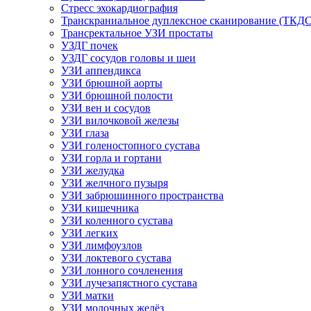
Стресс эхокардиография
Транскраниальное дуплексное сканирование (ТКДС
Трансректальное УЗИ простаты
УЗДГ почек
УЗДГ сосудов головы и шеи
УЗИ аппендикса
УЗИ брюшной аорты
УЗИ брюшной полости
УЗИ вен и сосудов
УЗИ вилочковой железы
УЗИ глаза
УЗИ голеностопного сустава
УЗИ горла и гортани
УЗИ желудка
УЗИ желчного пузыря
УЗИ забрюшинного пространства
УЗИ кишечника
УЗИ коленного сустава
УЗИ легких
УЗИ лимфоузлов
УЗИ локтевого сустава
УЗИ лонного сочленения
УЗИ лучезапястного сустава
УЗИ матки
УЗИ молочных желёз