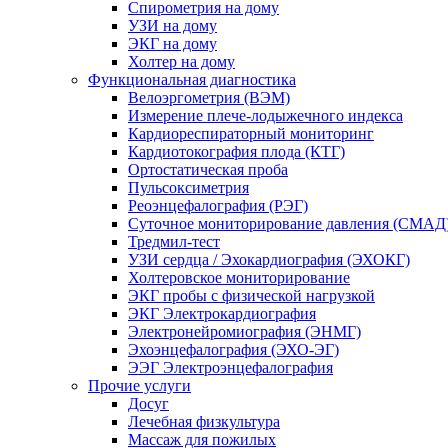
Спирометрия на дому
УЗИ на дому
ЭКГ на дому
Холтер на дому
Функциональная диагностика
Велоэргометрия (ВЭМ)
Измерение плече-лодыжечного индекса
Кардиореспираторный мониторинг
Кардиотокография плода (КТГ)
Ортостатическая проба
Пульсоксиметрия
Реоэнцефалография (РЭГ)
Суточное мониторирование давления (СМАД
Тредмил-тест
УЗИ сердца / Эхокардиография (ЭХОКГ)
Холтеровское мониторирование
ЭКГ пробы с физической нагрузкой
ЭКГ Электрокардиография
Электронейромиография (ЭНМГ)
Эхоэнцефалография (ЭХО-ЭГ)
ЭЭГ Электроэнцефалография
Прочие услуги
Досуг
Лечебная физкультура
Массаж для пожилых