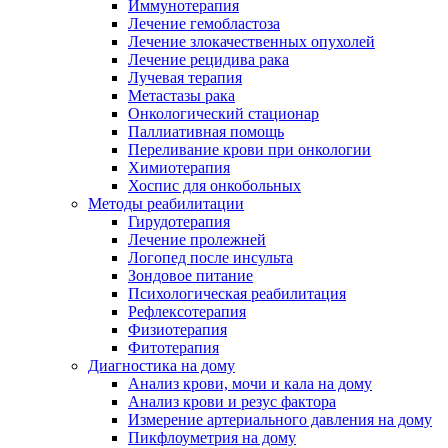
Иммунотерапия
Лечение гемобластоза
Лечение злокачественных опухолей
Лечение рецидива рака
Лучевая терапия
Метастазы рака
Онкологический стационар
Паллиативная помощь
Переливание крови при онкологии
Химиотерапия
Хоспис для онкобольных
Методы реабилитации
Гирудотерапия
Лечение пролежней
Логопед после инсульта
Зондовое питание
Психологическая реабилитация
Рефлексотерапия
Физиотерапия
Фитотерапия
Диагностика на дому
Анализ крови, мочи и кала на дому
Анализ крови и резус фактора
Измерение артериального давления на дому
Пикфлоуметрия на дому