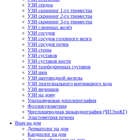
УЗИ сердца
УЗИ скрининг 1-го триместра
УЗИ скрининг 2-го триместра
УЗИ скрининг 3-го триместра
УЗИ слюнных желёз
УЗИ сосудов
УЗИ сосудов головного мозга
УЗИ сосудов почек
УЗИ стопы
УЗИ суставов
УЗИ суставов кисти
УЗИ тазобедренных суставов
УЗИ шеи
УЗИ щитовидной железы
УЗИ эпителиального копчикового хода
УЗИ яичников
УЗИ на дому
Ультразвуковая допплерография
Фолликулометрия
Чреспищеводная эхокардиография (ЧПЭхоКГ)
Эластометрия печени
Врач на дом
Дерматолог на дом
Кардиолог на дом
Логопед-афазиолог на дом