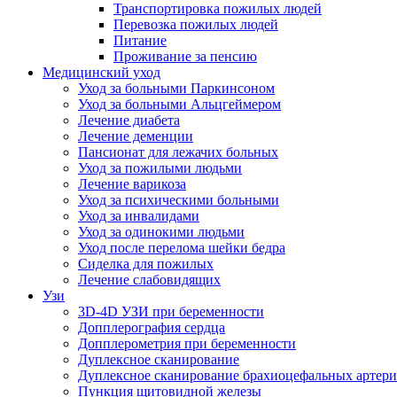
Транспортировка пожилых людей
Перевозка пожилых людей
Питание
Проживание за пенсию
Медицинский уход
Уход за больными Паркинсоном
Уход за больными Альцгеймером
Лечение диабета
Лечение деменции
Пансионат для лежачих больных
Уход за пожилыми людьми
Лечение варикоза
Уход за психическими больными
Уход за инвалидами
Уход за одинокими людьми
Уход после перелома шейки бедра
Сиделка для пожилых
Лечение слабовидящих
Узи
3D-4D УЗИ при беременности
Допплерография сердца
Допплерометрия при беременности
Дуплексное сканирование
Дуплексное сканирование брахиоцефальных артер
Пункция щитовидной железы