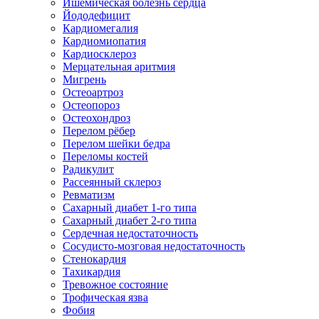
Ишемическая болезнь сердца
Йододефицит
Кардиомегалия
Кардиомиопатия
Кардиосклероз
Мерцательная аритмия
Мигрень
Остеоартроз
Остеопороз
Остеохондроз
Перелом рёбер
Перелом шейки бедра
Переломы костей
Радикулит
Рассеянный склероз
Ревматизм
Сахарный диабет 1-го типа
Сахарный диабет 2-го типа
Сердечная недостаточность
Сосудисто-мозговая недостаточность
Стенокардия
Тахикардия
Тревожное состояние
Трофическая язва
Фобия