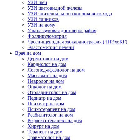
УЗИ шеи
УЗИ щитовидной железы
УЗИ эпителиального копчикового хода
УЗИ яичников
УЗИ на дому
Ультразвуковая допплерография
Фолликулометрия
Чреспищеводная эхокардиография (ЧПЭхоКГ)
Эластометрия печени
Врач на дом
Дерматолог на дом
Кардиолог на дом
Логопед-афазиолог на дом
Массажист на дом
Невролог на дом
Онколог на дом
Отоларинголог на дом
Педиатр на дом
Психиатр на дом
Психотерапевт на дом
Реабилитолог на дом
Рефлексотерапевт на дом
Хирург на дом
Терапевт на дом
Травматолог на дом