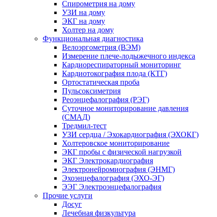
Спирометрия на дому
УЗИ на дому
ЭКГ на дому
Холтер на дому
Функциональная диагностика
Велоэргометрия (ВЭМ)
Измерение плече-лодыжечного индекса
Кардиореспираторный мониторинг
Кардиотокография плода (КТГ)
Ортостатическая проба
Пульсоксиметрия
Реоэнцефалография (РЭГ)
Суточное мониторирование давления
(СМАД)
Тредмил-тест
УЗИ сердца / Эхокардиография (ЭХОКГ)
Холтеровское мониторирование
ЭКГ пробы с физической нагрузкой
ЭКГ Электрокардиография
Электронейромиография (ЭНМГ)
Эхоэнцефалография (ЭХО-ЭГ)
ЭЭГ Электроэнцефалография
Прочие услуги
Досуг
Лечебная физкультура