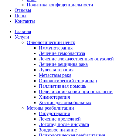
Политика конфиденциальности
Отзывы
Цены
Контакты
Главная
Услуги
Онкологический центр
Иммунотерапия
Лечение гемобластоза
Лечение злокачественных опухолей
Лечение рецидива рака
Лучевая терапия
Метастазы рака
Онкологический стационар
Паллиативная помощь
Переливание крови при онкологии
Химиотерапия
Хоспис для онкобольных
Методы реабилитации
Гирудотерапия
Лечение пролежней
Логопед после инсульта
Зондовое питание
Психологическая реабилитация