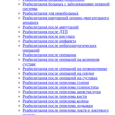
Реабилитация больных с заболеваниями нервной
системы
Реабилитация для онкобольных
Реабилитация нарушений опорно-двигательного
аппарата
Реабилитация после ампутаций
Реабилитация после ДТП
Реабилитация после инсульта
Реабилитация после инфаркта
Реабилитация после нейрохирургических
операций
Реабилитация после операции
Реабилитация после операций на коленном
суставе
Реабилитация после операций на позвоночнике
Реабилитация после операций на сердце
Реабилитация после операций на суставах
Реабилитация после перелома голени
Реабилитация после перелома голеностопа
Реабилитация после перелома запястья руки
Реабилитация после перелома кисти
Реабилитация после перелома колена
Реабилитация после перелома лодыжки
Реабилитация после перелома локтя и локтевого
сустава