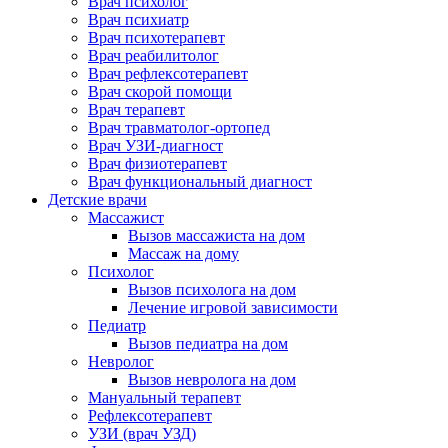
Врач психолог
Врач психиатр
Врач психотерапевт
Врач реабилитолог
Врач рефлексотерапевт
Врач скорой помощи
Врач терапевт
Врач травматолог-ортопед
Врач УЗИ-диагност
Врач физиотерапевт
Врач функциональный диагност
Детские врачи
Массажист
Вызов массажиста на дом
Массаж на дому
Психолог
Вызов психолога на дом
Лечение игровой зависимости
Педиатр
Вызов педиатра на дом
Невролог
Вызов невролога на дом
Мануальный терапевт
Рефлексотерапевт
УЗИ (врач УЗД)