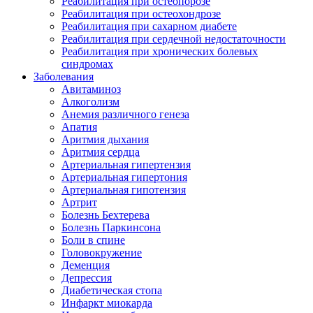
Реабилитация при остеопорозе
Реабилитация при остеохондрозе
Реабилитация при сахарном диабете
Реабилитация при сердечной недостаточности
Реабилитация при хронических болевых
синдромах
Заболевания
Авитаминоз
Алкоголизм
Анемия различного генеза
Апатия
Аритмия дыхания
Аритмия сердца
Артериальная гипертензия
Артериальная гипертония
Артериальная гипотензия
Артрит
Болезнь Бехтерева
Болезнь Паркинсона
Боли в спине
Головокружение
Деменция
Депрессия
Диабетическая стопа
Инфаркт миокарда