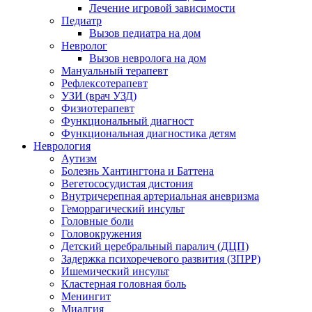
Лечение игровой зависимости
Педиатр
Вызов педиатра на дом
Невролог
Вызов невролога на дом
Мануальный терапевт
Рефлексотерапевт
УЗИ (врач УЗД)
Физиотерапевт
Функциональный диагност
Функциональная диагностика детям
Неврология
Аутизм
Болезнь Хантингтона и Баттена
Вегетососудистая дистония
Внутричерепная артериальная аневризма
Геморрагический инсульт
Головные боли
Головокружения
Детский церебральный паралич (ДЦП)
Задержка психоречевого развития (ЗПРР)
Ишемический инсульт
Кластерная головная боль
Менингит
Миалгия