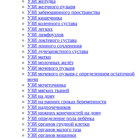
УЗИ желудка
УЗИ желчного пузыря
УЗИ забрюшинного пространства
УЗИ кишечника
УЗИ коленного сустава
УЗИ легких
УЗИ лимфоузлов
УЗИ локтевого сустава
УЗИ лонного сочленения
УЗИ лучезапястного сустава
УЗИ матки
УЗИ молочных желёз
УЗИ мочевого пузыря
УЗИ мочевого пузыря с определением остаточной
мочи
УЗИ мочеточника
УЗИ мягких тканей
УЗИ на дому
УЗИ на ранних сроках беременности
УЗИ надпочечников
УЗИ нижних конечностей на дому
УЗИ определение пола ребёнка
УЗИ органов грудной клетки
УЗИ органов малого таза
УЗИ органов мошонки