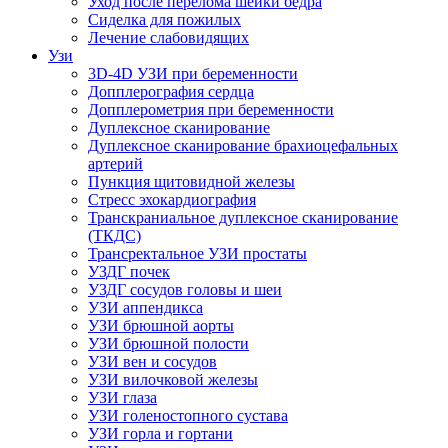
Уход после перелома шейки бедра
Сиделка для пожилых
Лечение слабовидящих
Узи
3D-4D УЗИ при беременности
Допплерография сердца
Допплерометрия при беременности
Дуплексное сканирование
Дуплексное сканирование брахиоцефальных
артерий
Пункция щитовидной железы
Стресс эхокардиография
Транскраниальное дуплексное сканирование
(ТКДС)
Трансректальное УЗИ простаты
УЗДГ почек
УЗДГ сосудов головы и шеи
УЗИ аппендикса
УЗИ брюшной аорты
УЗИ брюшной полости
УЗИ вен и сосудов
УЗИ вилочковой железы
УЗИ глаза
УЗИ голеностопного сустава
УЗИ горла и гортани