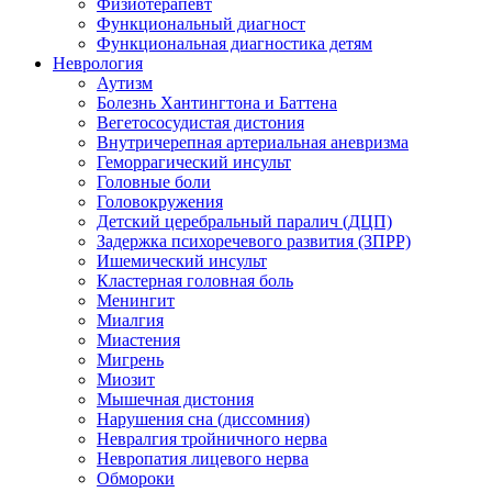
Физиотерапевт
Функциональный диагност
Функциональная диагностика детям
Неврология
Аутизм
Болезнь Хантингтона и Баттена
Вегетососудистая дистония
Внутричерепная артериальная аневризма
Геморрагический инсульт
Головные боли
Головокружения
Детский церебральный паралич (ДЦП)
Задержка психоречевого развития (ЗПРР)
Ишемический инсульт
Кластерная головная боль
Менингит
Миалгия
Миастения
Мигрень
Миозит
Мышечная дистония
Нарушения сна (диссомния)
Невралгия тройничного нерва
Невропатия лицевого нерва
Обмороки