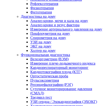
Рефлексотерапия
Физиотерапия
Фитотерапия
Диагностика на дому
Анализ крови, мочи и кала на дому
Анализ крови и резус фактора
Измерение артериального давления на дому
Пикфлоуметрия на дому
Спирометрия на дому
УЗИ на дому
ЭКГ на дому
Холтер на дому
Функциональная диагностика
Велоэргометрия (ВЭМ)
Измерение плече-лодыжечного индекса
Кардиореспираторный мониторинг
Кардиотокография плода (КТГ)
Ортостатическая проба
Пульсоксиметрия
Реоэнцефалография (РЭГ)
Суточное мониторирование давления
(СМАД)
Тредмил-тест
УЗИ сердца / Эхокардиография (ЭХОКГ)
Холтеровское мониторирование