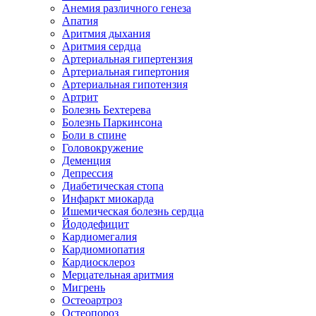
Анемия различного генеза
Апатия
Аритмия дыхания
Аритмия сердца
Артериальная гипертензия
Артериальная гипертония
Артериальная гипотензия
Артрит
Болезнь Бехтерева
Болезнь Паркинсона
Боли в спине
Головокружение
Деменция
Депрессия
Диабетическая стопа
Инфаркт миокарда
Ишемическая болезнь сердца
Йододефицит
Кардиомегалия
Кардиомиопатия
Кардиосклероз
Мерцательная аритмия
Мигрень
Остеоартроз
Остеопороз