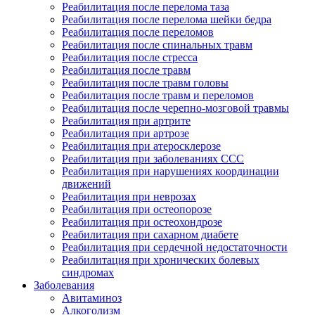
Реабилитация после перелома таза
Реабилитация после перелома шейки бедра
Реабилитация после переломов
Реабилитация после спинальных травм
Реабилитация после стресса
Реабилитация после травм
Реабилитация после травм головы
Реабилитация после травм и переломов
Реабилитация после черепно-мозговой травмы
Реабилитация при артрите
Реабилитация при артрозе
Реабилитация при атеросклерозе
Реабилитация при заболеваниях ССС
Реабилитация при нарушениях координации
движений
Реабилитация при неврозах
Реабилитация при остеопорозе
Реабилитация при остеохондрозе
Реабилитация при сахарном диабете
Реабилитация при сердечной недостаточности
Реабилитация при хронических болевых
синдромах
Заболевания
Авитаминоз
Алкоголизм