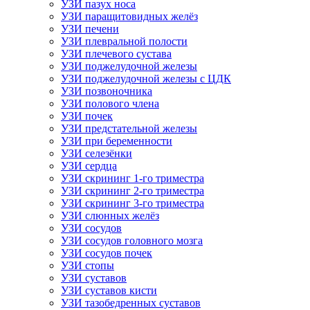
УЗИ пазух носа
УЗИ паращитовидных желёз
УЗИ печени
УЗИ плевральной полости
УЗИ плечевого сустава
УЗИ поджелудочной железы
УЗИ поджелудочной железы с ЦДК
УЗИ позвоночника
УЗИ полового члена
УЗИ почек
УЗИ предстательной железы
УЗИ при беременности
УЗИ селезёнки
УЗИ сердца
УЗИ скрининг 1-го триместра
УЗИ скрининг 2-го триместра
УЗИ скрининг 3-го триместра
УЗИ слюнных желёз
УЗИ сосудов
УЗИ сосудов головного мозга
УЗИ сосудов почек
УЗИ стопы
УЗИ суставов
УЗИ суставов кисти
УЗИ тазобедренных суставов