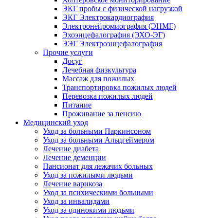
ЭКГ пробы с физической нагрузкой
ЭКГ Электрокардиография
Электронейромиография (ЭНМГ)
Эхоэнцефалография (ЭХО-ЭГ)
ЭЭГ Электроэнцефалография
Прочие услуги
Досуг
Лечебная физкультура
Массаж для пожилых
Транспортировка пожилых людей
Перевозка пожилых людей
Питание
Проживание за пенсию
Медицинский уход
Уход за больными Паркинсоном
Уход за больными Альцгеймером
Лечение диабета
Лечение деменции
Пансионат для лежачих больных
Уход за пожилыми людьми
Лечение варикоза
Уход за психическими больными
Уход за инвалидами
Уход за одинокими людьми