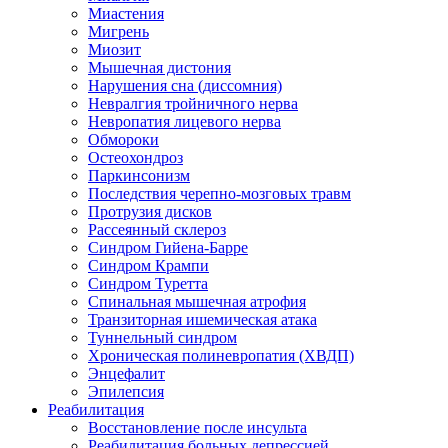
Миастения
Мигрень
Миозит
Мышечная дистония
Нарушения сна (диссомния)
Невралгия тройничного нерва
Невропатия лицевого нерва
Обмороки
Остеохондроз
Паркинсонизм
Последствия черепно-мозговых травм
Протрузия дисков
Рассеянный склероз
Синдром Гийена-Барре
Синдром Крампи
Синдром Туретта
Спинальная мышечная атрофия
Транзиторная ишемическая атака
Туннельный синдром
Хроническая полиневропатия (ХВДП)
Энцефалит
Эпилепсия
Реабилитация
Восстановление после инсульта
Реабилитация больных депрессией