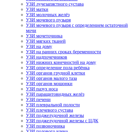
УЗИ лучезапястного сустава
УЗИ матки
УЗИ молочных желёз
УЗИ мочевого пузыря
УЗИ мочевого пузыря с определением остаточной
мочи
УЗИ мочеточника
УЗИ мягких тканей
УЗИ на дому
УЗИ на ранних сроках беременности
УЗИ надпочечников
УЗИ нижних конечностей на дому
УЗИ определение пола ребёнка
УЗИ органов грудной клетки
УЗИ органов малого таза
УЗИ органов мошонки
УЗИ пазух носа
УЗИ паращитовидных желёз
УЗИ печени
УЗИ плевральной полости
УЗИ плечевого сустава
УЗИ поджелудочной железы
УЗИ поджелудочной железы с ЦДК
УЗИ позвоночника
УЗИ полового члена