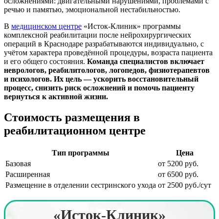
осложнениями: двигательными нарушениями, проблемами с
речью и памятью, эмоциональной нестабильностью.
В
медицинском центре
«Исток-Клиник» программы
комплексной реабилитации после нейрохирургических
операций в Краснодаре разрабатываются индивидуально, с
учётом характера проведённой процедуры, возраста пациента
и его общего состояния.
Команда специалистов включает
неврологов, реабилитологов, логопедов, физиотерапевтов
и психологов. Их цель — ускорить восстановительный
процесс, снизить риск осложнений и помочь пациенту
вернуться к активной жизни.
Стоимость размещения в
реабилитационном центре
Тип программы
Цена
Базовая
от 5200 руб.
Расширенная
от 6500 руб.
Размещение в отделении сестринского ухода
от 2500 руб./сут
«Исток-Клиник»