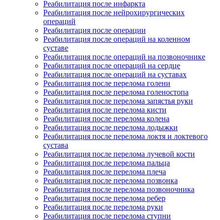
Реабилитация после инфаркта
Реабилитация после нейрохирургических
операций
Реабилитация после операции
Реабилитация после операций на коленном
суставе
Реабилитация после операций на позвоночнике
Реабилитация после операций на сердце
Реабилитация после операций на суставах
Реабилитация после перелома голени
Реабилитация после перелома голеностопа
Реабилитация после перелома запястья руки
Реабилитация после перелома кисти
Реабилитация после перелома колена
Реабилитация после перелома лодыжки
Реабилитация после перелома локтя и локтевого
сустава
Реабилитация после перелома лучевой кости
Реабилитация после перелома пальца
Реабилитация после перелома плеча
Реабилитация после перелома позвонка
Реабилитация после перелома позвоночника
Реабилитация после перелома ребер
Реабилитация после перелома руки
Реабилитация после перелома ступни