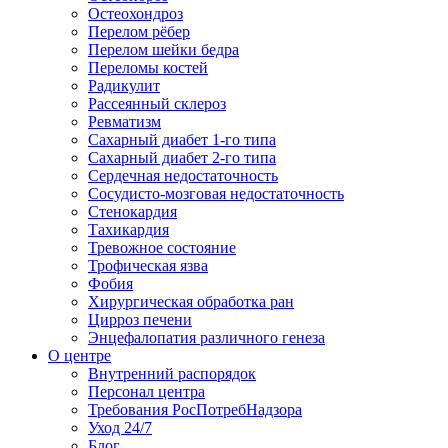
Остеохондроз
Перелом рёбер
Перелом шейки бедра
Переломы костей
Радикулит
Рассеянный склероз
Ревматизм
Сахарный диабет 1-го типа
Сахарный диабет 2-го типа
Сердечная недостаточность
Сосудисто-мозговая недостаточность
Стенокардия
Тахикардия
Тревожное состояние
Трофическая язва
Фобия
Хирургическая обработка ран
Цирроз печени
Энцефалопатия различного генеза
О центре
Внутренний распорядок
Персонал центра
Требования РосПотребНадзора
Уход 24/7
Блог