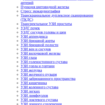
артерий
Пункция щитовидной железы
Стресс эхокардиография
Транскраниальное дуплексное сканирование
(ТКДС)
Трансректальное УЗИ простаты
УЗДГ почек
УЗДГ сосудов головы и шеи
УЗИ аппендикса
УЗИ брюшной аорты
УЗИ брюшной полости
УЗИ вен и сосудов
УЗИ вилочковой железы
УЗИ глаза
УЗИ голеностопного сустава
УЗИ горла и гортани
УЗИ желудка
УЗИ желчного пузыря
УЗИ забрюшинного пространства
УЗИ кишечника
УЗИ коленного сустава
УЗИ легких
УЗИ лимфоузлов
УЗИ локтевого сустава
УЗИ лонного сочленения