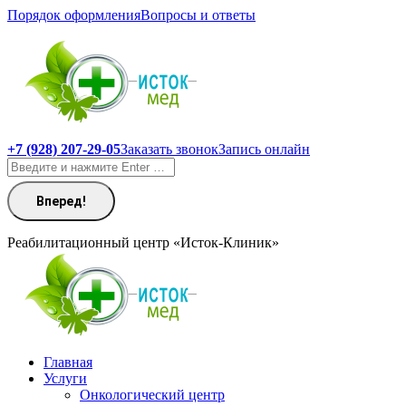
Перейти
Порядок оформления
Вопросы и ответы
к
содержанию
+7 (928) 207-29-05
Заказать звонок
Запись онлайн
Поиск:
Реабилитационный центр «Исток-Клиник»
Главная
Услуги
Онкологический центр