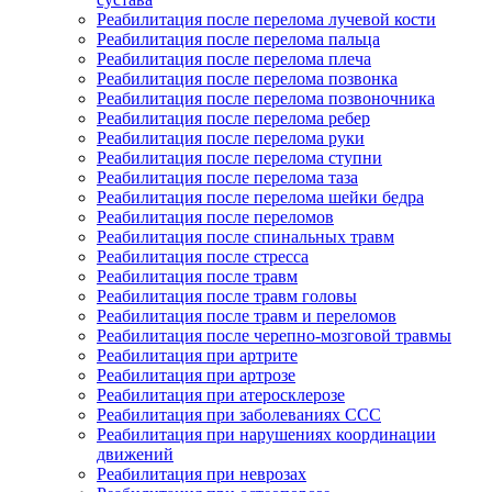
Реабилитация после перелома лучевой кости
Реабилитация после перелома пальца
Реабилитация после перелома плеча
Реабилитация после перелома позвонка
Реабилитация после перелома позвоночника
Реабилитация после перелома ребер
Реабилитация после перелома руки
Реабилитация после перелома ступни
Реабилитация после перелома таза
Реабилитация после перелома шейки бедра
Реабилитация после переломов
Реабилитация после спинальных травм
Реабилитация после стресса
Реабилитация после травм
Реабилитация после травм головы
Реабилитация после травм и переломов
Реабилитация после черепно-мозговой травмы
Реабилитация при артрите
Реабилитация при артрозе
Реабилитация при атеросклерозе
Реабилитация при заболеваниях ССС
Реабилитация при нарушениях координации
движений
Реабилитация при неврозах