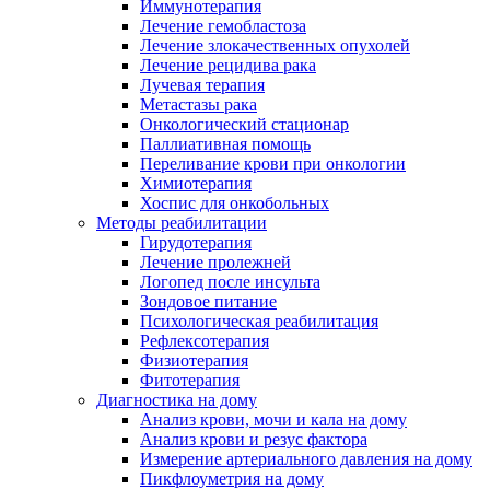
Иммунотерапия
Лечение гемобластоза
Лечение злокачественных опухолей
Лечение рецидива рака
Лучевая терапия
Метастазы рака
Онкологический стационар
Паллиативная помощь
Переливание крови при онкологии
Химиотерапия
Хоспис для онкобольных
Методы реабилитации
Гирудотерапия
Лечение пролежней
Логопед после инсульта
Зондовое питание
Психологическая реабилитация
Рефлексотерапия
Физиотерапия
Фитотерапия
Диагностика на дому
Анализ крови, мочи и кала на дому
Анализ крови и резус фактора
Измерение артериального давления на дому
Пикфлоуметрия на дому