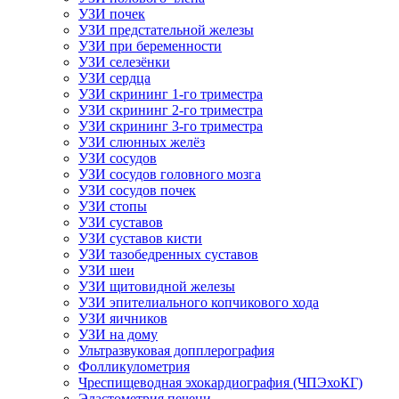
УЗИ почек
УЗИ предстательной железы
УЗИ при беременности
УЗИ селезёнки
УЗИ сердца
УЗИ скрининг 1-го триместра
УЗИ скрининг 2-го триместра
УЗИ скрининг 3-го триместра
УЗИ слюнных желёз
УЗИ сосудов
УЗИ сосудов головного мозга
УЗИ сосудов почек
УЗИ стопы
УЗИ суставов
УЗИ суставов кисти
УЗИ тазобедренных суставов
УЗИ шеи
УЗИ щитовидной железы
УЗИ эпителиального копчикового хода
УЗИ яичников
УЗИ на дому
Ультразвуковая допплерография
Фолликулометрия
Чреспищеводная эхокардиография (ЧПЭхоКГ)
Эластометрия печени