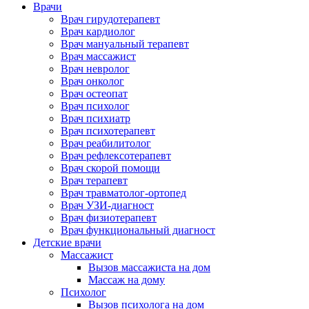
Врачи
Врач гирудотерапевт
Врач кардиолог
Врач мануальный терапевт
Врач массажист
Врач невролог
Врач онколог
Врач остеопат
Врач психолог
Врач психиатр
Врач психотерапевт
Врач реабилитолог
Врач рефлексотерапевт
Врач скорой помощи
Врач терапевт
Врач травматолог-ортопед
Врач УЗИ-диагност
Врач физиотерапевт
Врач функциональный диагност
Детские врачи
Массажист
Вызов массажиста на дом
Массаж на дому
Психолог
Вызов психолога на дом