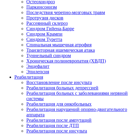
Остеохондроз
Паркинсонизм
Последствия черепно-мозговых травм
Протрузия дисков
Рассеянный склероз
Синдром Гийена-Барре
Синдром Крампи
Синдром Туретта
Спинальная мышечная атрофия
Транзиторная ишемическая атака
Туннельный синдром
Хроническая полиневропатия (ХВДП)
Энцефалит
Эпилепсия
Реабилитация
Восстановление после инсульта
Реабилитация больных депрессией
Реабилитация больных с заболеваниями нервной
системы
Реабилитация для онкобольных
Реабилитация нарушений опорно-двигательного
аппарата
Реабилитация после ампутаций
Реабилитация после ДТП
Реабилитация после инсульта