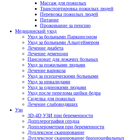
Массаж для пожилых
Транспортировка пожилых людей
Перевозка пожилых людей
Питание
Проживание за пенсию
Медицинский уход
Уход за больными Паркинсоном
Уход за больными Альцгеймером
Лечение диабета
Лечение деменции
Пансионат для лежачих больных
Уход за пожилыми людьми
Лечение варикоза
Уход за психическими больными
Уход за инвалидами
Уход за одинокими людьми
Уход после перелома шейки бедра
Сиделка для пожилых
Лечение слабовидящих
Узи
3D-4D УЗИ при беременности
Допплерография сердца
Допплерометрия при беременности
Дуплексное сканирование
Дуплексное сканирование брахиоцефальных