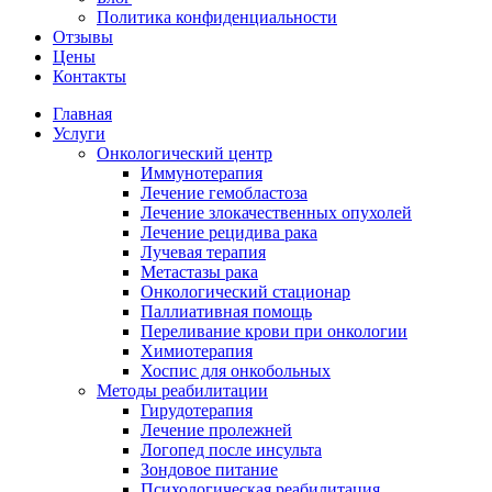
Политика конфиденциальности
Отзывы
Цены
Контакты
Главная
Услуги
Онкологический центр
Иммунотерапия
Лечение гемобластоза
Лечение злокачественных опухолей
Лечение рецидива рака
Лучевая терапия
Метастазы рака
Онкологический стационар
Паллиативная помощь
Переливание крови при онкологии
Химиотерапия
Хоспис для онкобольных
Методы реабилитации
Гирудотерапия
Лечение пролежней
Логопед после инсульта
Зондовое питание
Психологическая реабилитация