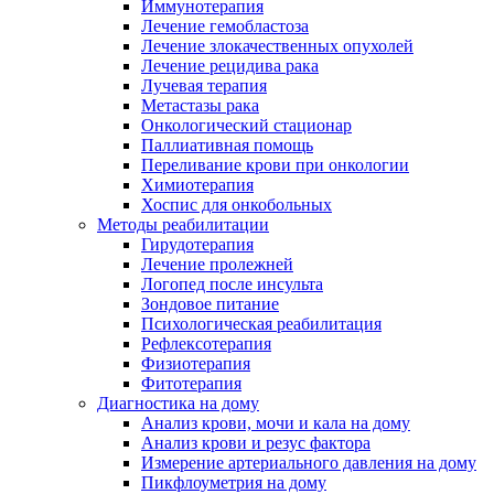
Иммунотерапия
Лечение гемобластоза
Лечение злокачественных опухолей
Лечение рецидива рака
Лучевая терапия
Метастазы рака
Онкологический стационар
Паллиативная помощь
Переливание крови при онкологии
Химиотерапия
Хоспис для онкобольных
Методы реабилитации
Гирудотерапия
Лечение пролежней
Логопед после инсульта
Зондовое питание
Психологическая реабилитация
Рефлексотерапия
Физиотерапия
Фитотерапия
Диагностика на дому
Анализ крови, мочи и кала на дому
Анализ крови и резус фактора
Измерение артериального давления на дому
Пикфлоуметрия на дому