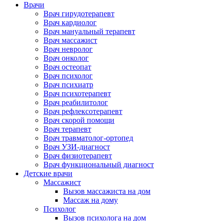
Врачи
Врач гирудотерапевт
Врач кардиолог
Врач мануальный терапевт
Врач массажист
Врач невролог
Врач онколог
Врач остеопат
Врач психолог
Врач психиатр
Врач психотерапевт
Врач реабилитолог
Врач рефлексотерапевт
Врач скорой помощи
Врач терапевт
Врач травматолог-ортопед
Врач УЗИ-диагност
Врач физиотерапевт
Врач функциональный диагност
Детские врачи
Массажист
Вызов массажиста на дом
Массаж на дому
Психолог
Вызов психолога на дом