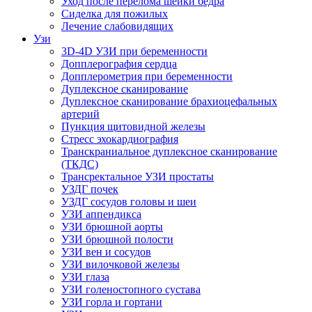
Уход после перелома шейки бедра
Сиделка для пожилых
Лечение слабовидящих
Узи
3D-4D УЗИ при беременности
Допплерография сердца
Допплерометрия при беременности
Дуплексное сканирование
Дуплексное сканирование брахиоцефальных
артерий
Пункция щитовидной железы
Стресс эхокардиография
Транскраниальное дуплексное сканирование
(ТКДС)
Трансректальное УЗИ простаты
УЗДГ почек
УЗДГ сосудов головы и шеи
УЗИ аппендикса
УЗИ брюшной аорты
УЗИ брюшной полости
УЗИ вен и сосудов
УЗИ вилочковой железы
УЗИ глаза
УЗИ голеностопного сустава
УЗИ горла и гортани