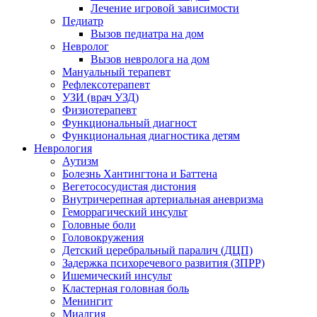
Лечение игровой зависимости
Педиатр
Вызов педиатра на дом
Невролог
Вызов невролога на дом
Мануальный терапевт
Рефлексотерапевт
УЗИ (врач УЗД)
Физиотерапевт
Функциональный диагност
Функциональная диагностика детям
Неврология
Аутизм
Болезнь Хантингтона и Баттена
Вегетососудистая дистония
Внутричерепная артериальная аневризма
Геморрагический инсульт
Головные боли
Головокружения
Детский церебральный паралич (ДЦП)
Задержка психоречевого развития (ЗПРР)
Ишемический инсульт
Кластерная головная боль
Менингит
Миалгия