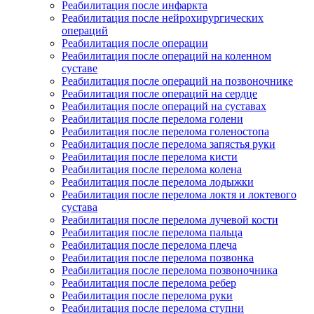
Реабилитация после инфаркта
Реабилитация после нейрохирургических
операций
Реабилитация после операции
Реабилитация после операций на коленном
суставе
Реабилитация после операций на позвоночнике
Реабилитация после операций на сердце
Реабилитация после операций на суставах
Реабилитация после перелома голени
Реабилитация после перелома голеностопа
Реабилитация после перелома запястья руки
Реабилитация после перелома кисти
Реабилитация после перелома колена
Реабилитация после перелома лодыжки
Реабилитация после перелома локтя и локтевого
сустава
Реабилитация после перелома лучевой кости
Реабилитация после перелома пальца
Реабилитация после перелома плеча
Реабилитация после перелома позвонка
Реабилитация после перелома позвоночника
Реабилитация после перелома ребер
Реабилитация после перелома руки
Реабилитация после перелома ступни