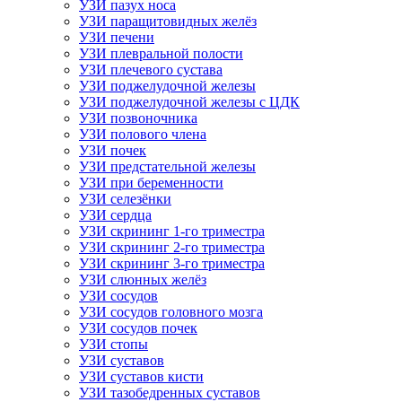
УЗИ пазух носа
УЗИ паращитовидных желёз
УЗИ печени
УЗИ плевральной полости
УЗИ плечевого сустава
УЗИ поджелудочной железы
УЗИ поджелудочной железы с ЦДК
УЗИ позвоночника
УЗИ полового члена
УЗИ почек
УЗИ предстательной железы
УЗИ при беременности
УЗИ селезёнки
УЗИ сердца
УЗИ скрининг 1-го триместра
УЗИ скрининг 2-го триместра
УЗИ скрининг 3-го триместра
УЗИ слюнных желёз
УЗИ сосудов
УЗИ сосудов головного мозга
УЗИ сосудов почек
УЗИ стопы
УЗИ суставов
УЗИ суставов кисти
УЗИ тазобедренных суставов