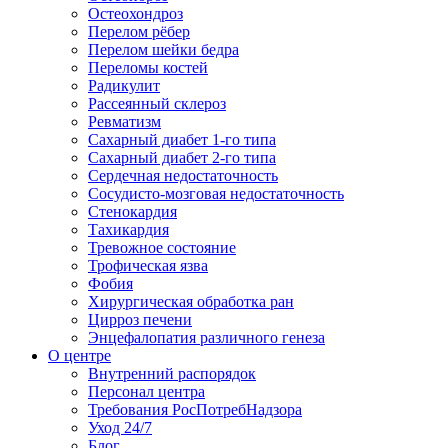
Остеохондроз
Перелом рёбер
Перелом шейки бедра
Переломы костей
Радикулит
Рассеянный склероз
Ревматизм
Сахарный диабет 1-го типа
Сахарный диабет 2-го типа
Сердечная недостаточность
Сосудисто-мозговая недостаточность
Стенокардия
Тахикардия
Тревожное состояние
Трофическая язва
Фобия
Хирургическая обработка ран
Цирроз печени
Энцефалопатия различного генеза
О центре
Внутренний распорядок
Персонал центра
Требования РосПотребНадзора
Уход 24/7
Блог