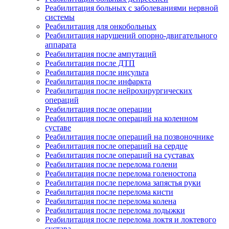
Реабилитация больных с заболеваниями нервной
системы
Реабилитация для онкобольных
Реабилитация нарушений опорно-двигательного
аппарата
Реабилитация после ампутаций
Реабилитация после ДТП
Реабилитация после инсульта
Реабилитация после инфаркта
Реабилитация после нейрохирургических
операций
Реабилитация после операции
Реабилитация после операций на коленном
суставе
Реабилитация после операций на позвоночнике
Реабилитация после операций на сердце
Реабилитация после операций на суставах
Реабилитация после перелома голени
Реабилитация после перелома голеностопа
Реабилитация после перелома запястья руки
Реабилитация после перелома кисти
Реабилитация после перелома колена
Реабилитация после перелома лодыжки
Реабилитация после перелома локтя и локтевого
сустава