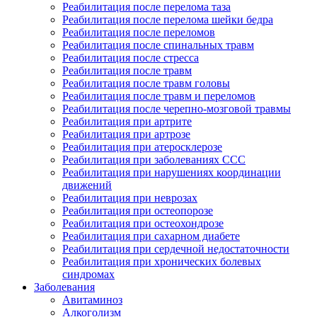
Реабилитация после перелома таза
Реабилитация после перелома шейки бедра
Реабилитация после переломов
Реабилитация после спинальных травм
Реабилитация после стресса
Реабилитация после травм
Реабилитация после травм головы
Реабилитация после травм и переломов
Реабилитация после черепно-мозговой травмы
Реабилитация при артрите
Реабилитация при артрозе
Реабилитация при атеросклерозе
Реабилитация при заболеваниях ССС
Реабилитация при нарушениях координации
движений
Реабилитация при неврозах
Реабилитация при остеопорозе
Реабилитация при остеохондрозе
Реабилитация при сахарном диабете
Реабилитация при сердечной недостаточности
Реабилитация при хронических болевых
синдромах
Заболевания
Авитаминоз
Алкоголизм