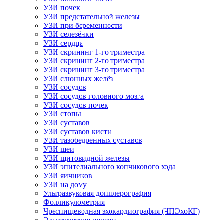
УЗИ почек
УЗИ предстательной железы
УЗИ при беременности
УЗИ селезёнки
УЗИ сердца
УЗИ скрининг 1-го триместра
УЗИ скрининг 2-го триместра
УЗИ скрининг 3-го триместра
УЗИ слюнных желёз
УЗИ сосудов
УЗИ сосудов головного мозга
УЗИ сосудов почек
УЗИ стопы
УЗИ суставов
УЗИ суставов кисти
УЗИ тазобедренных суставов
УЗИ шеи
УЗИ щитовидной железы
УЗИ эпителиального копчикового хода
УЗИ яичников
УЗИ на дому
Ультразвуковая допплерография
Фолликулометрия
Чреспищеводная эхокардиография (ЧПЭхоКГ)
Эластометрия печени