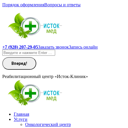
Перейти
Порядок оформления
Вопросы и ответы
к
содержанию
+7 (928) 207-29-05
Заказать звонок
Запись онлайн
Поиск:
Реабилитационный центр «Исток-Клиник»
Главная
Услуги
Онкологический центр