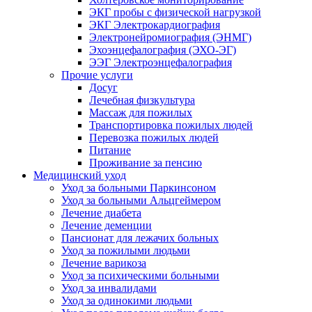
ЭКГ пробы с физической нагрузкой
ЭКГ Электрокардиография
Электронейромиография (ЭНМГ)
Эхоэнцефалография (ЭХО-ЭГ)
ЭЭГ Электроэнцефалография
Прочие услуги
Досуг
Лечебная физкультура
Массаж для пожилых
Транспортировка пожилых людей
Перевозка пожилых людей
Питание
Проживание за пенсию
Медицинский уход
Уход за больными Паркинсоном
Уход за больными Альцгеймером
Лечение диабета
Лечение деменции
Пансионат для лежачих больных
Уход за пожилыми людьми
Лечение варикоза
Уход за психическими больными
Уход за инвалидами
Уход за одинокими людьми