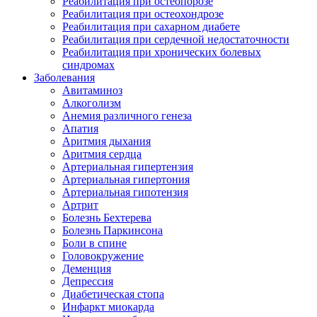
Реабилитация при остеопорозе
Реабилитация при остеохондрозе
Реабилитация при сахарном диабете
Реабилитация при сердечной недостаточности
Реабилитация при хронических болевых
синдромах
Заболевания
Авитаминоз
Алкоголизм
Анемия различного генеза
Апатия
Аритмия дыхания
Аритмия сердца
Артериальная гипертензия
Артериальная гипертония
Артериальная гипотензия
Артрит
Болезнь Бехтерева
Болезнь Паркинсона
Боли в спине
Головокружение
Деменция
Депрессия
Диабетическая стопа
Инфаркт миокарда