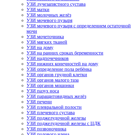
УЗИ лучезапястного сустава
УЗИ матки
УЗИ молочных желёз
УЗИ мочевого пузыря
УЗИ мочевого пузыря с определением остаточной
мочи
УЗИ мочеточника
УЗИ мягких тканей
УЗИ на дому
УЗИ на ранних сроках беременности
УЗИ надпочечников
УЗИ нижних конечностей на дому
УЗИ определение пола ребёнка
УЗИ органов грудной клетки
УЗИ органов малого таза
УЗИ органов мошонки
УЗИ пазух носа
УЗИ паращитовидных желёз
УЗИ печени
УЗИ плевральной полости
УЗИ плечевого сустава
УЗИ поджелудочной железы
УЗИ поджелудочной железы с ЦДК
УЗИ позвоночника
УЗИ полового члена