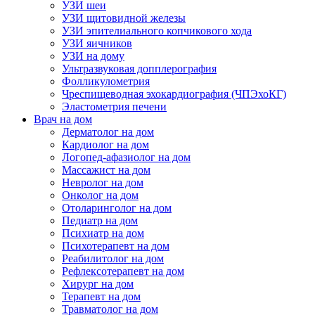
УЗИ шеи
УЗИ щитовидной железы
УЗИ эпителиального копчикового хода
УЗИ яичников
УЗИ на дому
Ультразвуковая допплерография
Фолликулометрия
Чреспищеводная эхокардиография (ЧПЭхоКГ)
Эластометрия печени
Врач на дом
Дерматолог на дом
Кардиолог на дом
Логопед-афазиолог на дом
Массажист на дом
Невролог на дом
Онколог на дом
Отоларинголог на дом
Педиатр на дом
Психиатр на дом
Психотерапевт на дом
Реабилитолог на дом
Рефлексотерапевт на дом
Хирург на дом
Терапевт на дом
Травматолог на дом