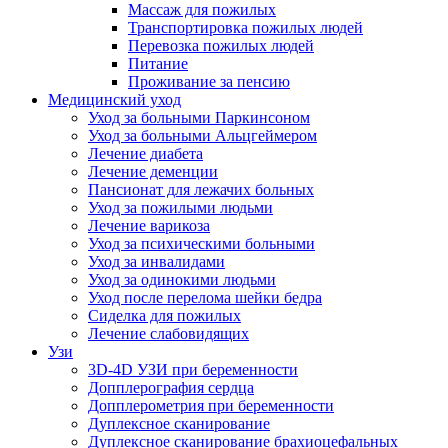
Массаж для пожилых
Транспортировка пожилых людей
Перевозка пожилых людей
Питание
Проживание за пенсию
Медицинский уход
Уход за больными Паркинсоном
Уход за больными Альцгеймером
Лечение диабета
Лечение деменции
Пансионат для лежачих больных
Уход за пожилыми людьми
Лечение варикоза
Уход за психическими больными
Уход за инвалидами
Уход за одинокими людьми
Уход после перелома шейки бедра
Сиделка для пожилых
Лечение слабовидящих
Узи
3D-4D УЗИ при беременности
Допплерография сердца
Допплерометрия при беременности
Дуплексное сканирование
Дуплексное сканирование брахиоцефальных