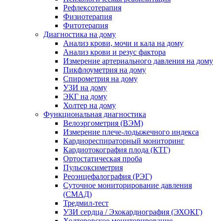
Рефлексотерапия
Физиотерапия
Фитотерапия
Диагностика на дому
Анализ крови, мочи и кала на дому
Анализ крови и резус фактора
Измерение артериального давления на дому
Пикфлоуметрия на дому
Спирометрия на дому
УЗИ на дому
ЭКГ на дому
Холтер на дому
Функциональная диагностика
Велоэргометрия (ВЭМ)
Измерение плече-лодыжечного индекса
Кардиореспираторный мониторинг
Кардиотокография плода (КТГ)
Ортостатическая проба
Пульсоксиметрия
Реоэнцефалография (РЭГ)
Суточное мониторирование давления
(СМАД)
Тредмил-тест
УЗИ сердца / Эхокардиография (ЭХОКГ)
Холтеровское мониторирование