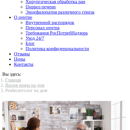
Хирургическая обработка ран
Цирроз печени
Энцефалопатия различного генеза
О центре
Внутренний распорядок
Персонал центра
Требования РосПотребНадзора
Уход 24/7
Блог
Политика конфиденциальности
Отзывы
Цены
Контакты
Вы здесь:
Главная
Вызов врача на дом
Реабилитолог на дом