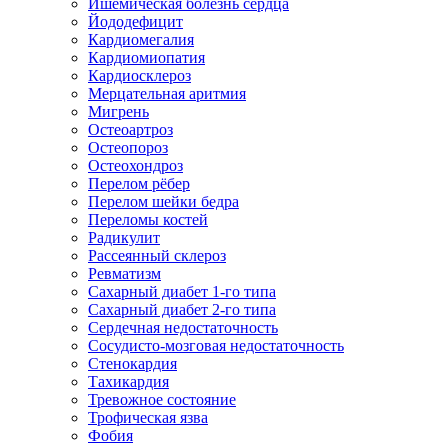
Ишемическая болезнь сердца
Йододефицит
Кардиомегалия
Кардиомиопатия
Кардиосклероз
Мерцательная аритмия
Мигрень
Остеоартроз
Остеопороз
Остеохондроз
Перелом рёбер
Перелом шейки бедра
Переломы костей
Радикулит
Рассеянный склероз
Ревматизм
Сахарный диабет 1-го типа
Сахарный диабет 2-го типа
Сердечная недостаточность
Сосудисто-мозговая недостаточность
Стенокардия
Тахикардия
Тревожное состояние
Трофическая язва
Фобия