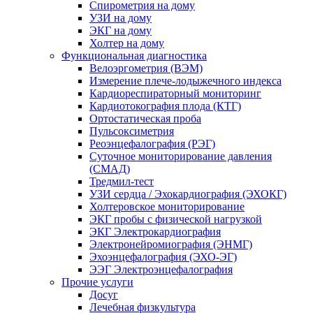
Спирометрия на дому
УЗИ на дому
ЭКГ на дому
Холтер на дому
Функциональная диагностика
Велоэргометрия (ВЭМ)
Измерение плече-лодыжечного индекса
Кардиореспираторный мониторинг
Кардиотокография плода (КТГ)
Ортостатическая проба
Пульсоксиметрия
Реоэнцефалография (РЭГ)
Суточное мониторирование давления
(СМАД)
Тредмил-тест
УЗИ сердца / Эхокардиография (ЭХОКГ)
Холтеровское мониторирование
ЭКГ пробы с физической нагрузкой
ЭКГ Электрокардиография
Электронейромиография (ЭНМГ)
Эхоэнцефалография (ЭХО-ЭГ)
ЭЭГ Электроэнцефалография
Прочие услуги
Досуг
Лечебная физкультура