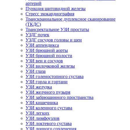
артерий
Пункция щитовидной железы
Стресс эхокардиография
Транскраниальное дуплексное сканирование
(ТКДС)
Трансректальное УЗИ простаты
УЗДГ почек
УЗДГ сосудов головы и шеи
УЗИ аппендикса
УЗИ брюшной аорты
УЗИ брюшной полости
УЗИ вен и сосудов
УЗИ вилочковой железы
УЗИ глаза
УЗИ голеностопного сустава
УЗИ горла и гортани
УЗИ желудка
УЗИ желчного пузыря
УЗИ забрюшинного пространства
УЗИ кишечника
УЗИ коленного сустава
УЗИ легких
УЗИ лимфоузлов
УЗИ локтевого сустава
УЗИ лонного сочленения