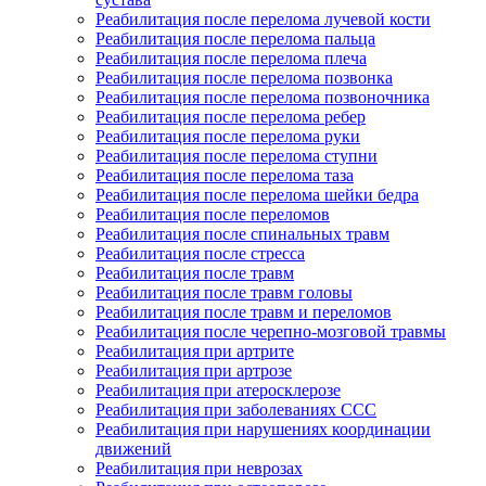
Реабилитация после перелома лучевой кости
Реабилитация после перелома пальца
Реабилитация после перелома плеча
Реабилитация после перелома позвонка
Реабилитация после перелома позвоночника
Реабилитация после перелома ребер
Реабилитация после перелома руки
Реабилитация после перелома ступни
Реабилитация после перелома таза
Реабилитация после перелома шейки бедра
Реабилитация после переломов
Реабилитация после спинальных травм
Реабилитация после стресса
Реабилитация после травм
Реабилитация после травм головы
Реабилитация после травм и переломов
Реабилитация после черепно-мозговой травмы
Реабилитация при артрите
Реабилитация при артрозе
Реабилитация при атеросклерозе
Реабилитация при заболеваниях ССС
Реабилитация при нарушениях координации
движений
Реабилитация при неврозах