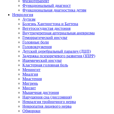
Физиотерапевт
Функциональный диагност
Функциональная диагностика детям
Неврология
Аутизм
Болезнь Хантингтона и Баттена
Вегетососудистая дистония
Внутричерепная артериальная аневризма
Геморрагический инсульт
Головные боли
Головокружения
Детский церебральный паралич (ДЦП)
Задержка психоречевого развития (ЗПРР)
Ишемический инсульт
Кластерная головная боль
Менингит
Миалгия
Миастения
Мигрень
Миозит
Мышечная дистония
Нарушения сна (диссомния)
Невралгия тройничного нерва
Невропатия лицевого нерва
Обмороки