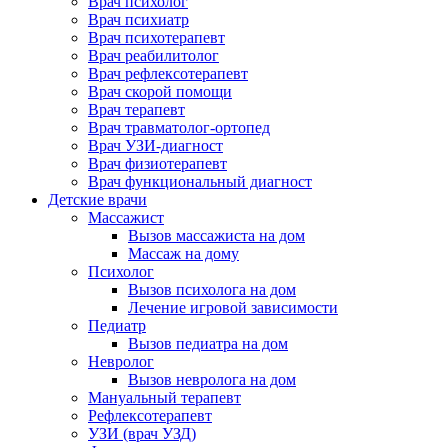
Врач психолог
Врач психиатр
Врач психотерапевт
Врач реабилитолог
Врач рефлексотерапевт
Врач скорой помощи
Врач терапевт
Врач травматолог-ортопед
Врач УЗИ-диагност
Врач физиотерапевт
Врач функциональный диагност
Детские врачи
Массажист
Вызов массажиста на дом
Массаж на дому
Психолог
Вызов психолога на дом
Лечение игровой зависимости
Педиатр
Вызов педиатра на дом
Невролог
Вызов невролога на дом
Мануальный терапевт
Рефлексотерапевт
УЗИ (врач УЗД)