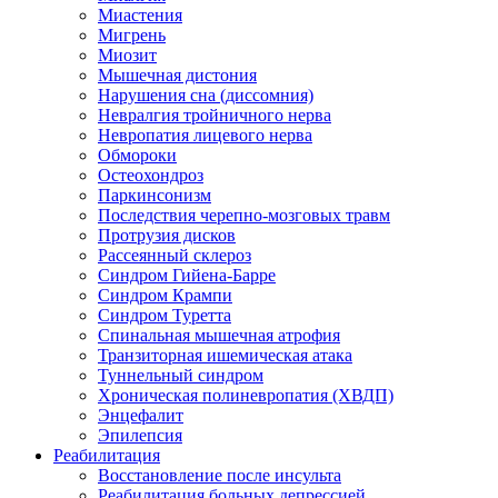
Миастения
Мигрень
Миозит
Мышечная дистония
Нарушения сна (диссомния)
Невралгия тройничного нерва
Невропатия лицевого нерва
Обмороки
Остеохондроз
Паркинсонизм
Последствия черепно-мозговых травм
Протрузия дисков
Рассеянный склероз
Синдром Гийена-Барре
Синдром Крампи
Синдром Туретта
Спинальная мышечная атрофия
Транзиторная ишемическая атака
Туннельный синдром
Хроническая полиневропатия (ХВДП)
Энцефалит
Эпилепсия
Реабилитация
Восстановление после инсульта
Реабилитация больных депрессией