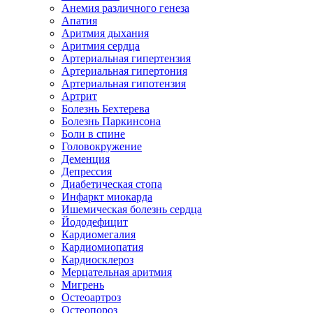
Анемия различного генеза
Апатия
Аритмия дыхания
Аритмия сердца
Артериальная гипертензия
Артериальная гипертония
Артериальная гипотензия
Артрит
Болезнь Бехтерева
Болезнь Паркинсона
Боли в спине
Головокружение
Деменция
Депрессия
Диабетическая стопа
Инфаркт миокарда
Ишемическая болезнь сердца
Йододефицит
Кардиомегалия
Кардиомиопатия
Кардиосклероз
Мерцательная аритмия
Мигрень
Остеоартроз
Остеопороз