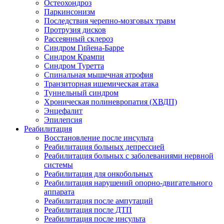
Остеохондроз
Паркинсонизм
Последствия черепно-мозговых травм
Протрузия дисков
Рассеянный склероз
Синдром Гийена-Барре
Синдром Крампи
Синдром Туретта
Спинальная мышечная атрофия
Транзиторная ишемическая атака
Туннельный синдром
Хроническая полиневропатия (ХВДП)
Энцефалит
Эпилепсия
Реабилитация
Восстановление после инсульта
Реабилитация больных депрессией
Реабилитация больных с заболеваниями нервной
системы
Реабилитация для онкобольных
Реабилитация нарушений опорно-двигательного
аппарата
Реабилитация после ампутаций
Реабилитация после ДТП
Реабилитация после инсульта