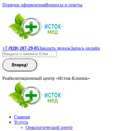
Перейти
Порядок оформления
Вопросы и ответы
к
содержанию
+7 (928) 207-29-05
Заказать звонок
Запись онлайн
Поиск:
Реабилитационный центр «Исток-Клиник»
Главная
Услуги
Онкологический центр