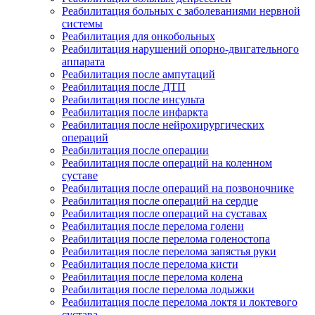
Реабилитация больных с заболеваниями нервной
системы
Реабилитация для онкобольных
Реабилитация нарушений опорно-двигательного
аппарата
Реабилитация после ампутаций
Реабилитация после ДТП
Реабилитация после инсульта
Реабилитация после инфаркта
Реабилитация после нейрохирургических
операций
Реабилитация после операции
Реабилитация после операций на коленном
суставе
Реабилитация после операций на позвоночнике
Реабилитация после операций на сердце
Реабилитация после операций на суставах
Реабилитация после перелома голени
Реабилитация после перелома голеностопа
Реабилитация после перелома запястья руки
Реабилитация после перелома кисти
Реабилитация после перелома колена
Реабилитация после перелома лодыжки
Реабилитация после перелома локтя и локтевого
сустава