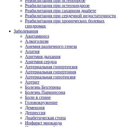
Реабилитация при остеопорозе
Реабилитация при остеохондрозе
Реабилитация при сахарном диабете
Реабилитация при сердечной недостаточности
Реабилитация при хронических болевых
синдромах
Заболевания
Авитаминоз
Алкоголизм
Анемия различного генеза
Апатия
Аритмия дыхания
Аритмия сердца
Артериальная гипертензия
Артериальная гипертония
Артериальная гипотензия
Артрит
Болезнь Бехтерева
Болезнь Паркинсона
Боли в спине
Головокружение
Деменция
Депрессия
Диабетическая стопа
Инфаркт миокарда