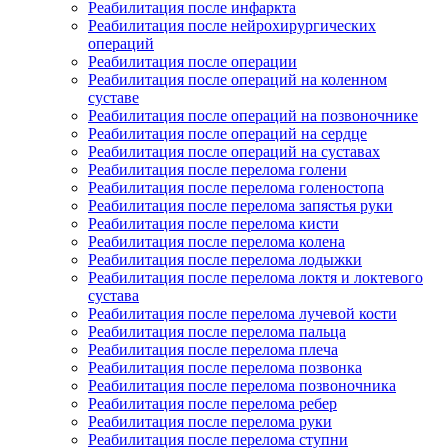
Реабилитация после инфаркта
Реабилитация после нейрохирургических
операций
Реабилитация после операции
Реабилитация после операций на коленном
суставе
Реабилитация после операций на позвоночнике
Реабилитация после операций на сердце
Реабилитация после операций на суставах
Реабилитация после перелома голени
Реабилитация после перелома голеностопа
Реабилитация после перелома запястья руки
Реабилитация после перелома кисти
Реабилитация после перелома колена
Реабилитация после перелома лодыжки
Реабилитация после перелома локтя и локтевого
сустава
Реабилитация после перелома лучевой кости
Реабилитация после перелома пальца
Реабилитация после перелома плеча
Реабилитация после перелома позвонка
Реабилитация после перелома позвоночника
Реабилитация после перелома ребер
Реабилитация после перелома руки
Реабилитация после перелома ступни