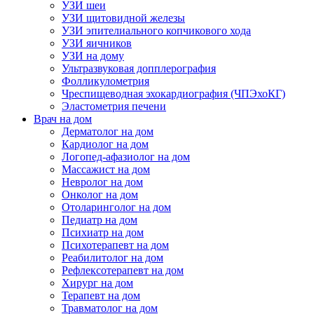
УЗИ шеи
УЗИ щитовидной железы
УЗИ эпителиального копчикового хода
УЗИ яичников
УЗИ на дому
Ультразвуковая допплерография
Фолликулометрия
Чреспищеводная эхокардиография (ЧПЭхоКГ)
Эластометрия печени
Врач на дом
Дерматолог на дом
Кардиолог на дом
Логопед-афазиолог на дом
Массажист на дом
Невролог на дом
Онколог на дом
Отоларинголог на дом
Педиатр на дом
Психиатр на дом
Психотерапевт на дом
Реабилитолог на дом
Рефлексотерапевт на дом
Хирург на дом
Терапевт на дом
Травматолог на дом