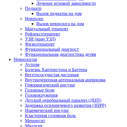
Лечение игровой зависимости
Педиатр
Вызов педиатра на дом
Невролог
Вызов невролога на дом
Мануальный терапевт
Рефлексотерапевт
УЗИ (врач УЗД)
Физиотерапевт
Функциональный диагност
Функциональная диагностика детям
Неврология
Аутизм
Болезнь Хантингтона и Баттена
Вегетососудистая дистония
Внутричерепная артериальная аневризма
Геморрагический инсульт
Головные боли
Головокружения
Детский церебральный паралич (ДЦП)
Задержка психоречевого развития (ЗПРР)
Ишемический инсульт
Кластерная головная боль
Менингит
Миалгия