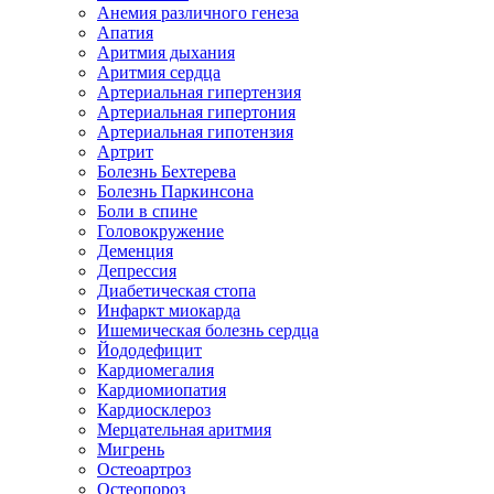
Анемия различного генеза
Апатия
Аритмия дыхания
Аритмия сердца
Артериальная гипертензия
Артериальная гипертония
Артериальная гипотензия
Артрит
Болезнь Бехтерева
Болезнь Паркинсона
Боли в спине
Головокружение
Деменция
Депрессия
Диабетическая стопа
Инфаркт миокарда
Ишемическая болезнь сердца
Йододефицит
Кардиомегалия
Кардиомиопатия
Кардиосклероз
Мерцательная аритмия
Мигрень
Остеоартроз
Остеопороз