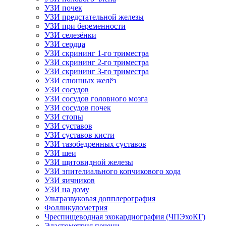
УЗИ почек
УЗИ предстательной железы
УЗИ при беременности
УЗИ селезёнки
УЗИ сердца
УЗИ скрининг 1-го триместра
УЗИ скрининг 2-го триместра
УЗИ скрининг 3-го триместра
УЗИ слюнных желёз
УЗИ сосудов
УЗИ сосудов головного мозга
УЗИ сосудов почек
УЗИ стопы
УЗИ суставов
УЗИ суставов кисти
УЗИ тазобедренных суставов
УЗИ шеи
УЗИ щитовидной железы
УЗИ эпителиального копчикового хода
УЗИ яичников
УЗИ на дому
Ультразвуковая допплерография
Фолликулометрия
Чреспищеводная эхокардиография (ЧПЭхоКГ)
Эластометрия печени