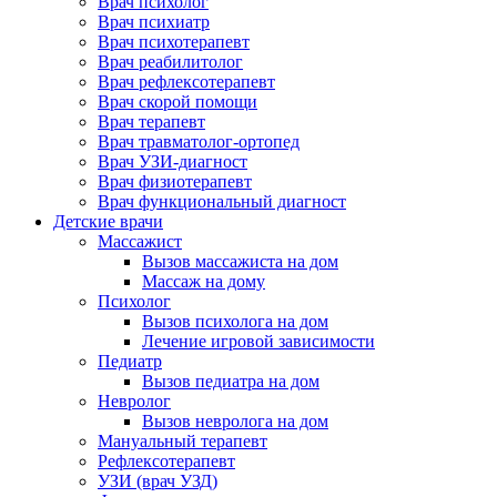
Врач психолог
Врач психиатр
Врач психотерапевт
Врач реабилитолог
Врач рефлексотерапевт
Врач скорой помощи
Врач терапевт
Врач травматолог-ортопед
Врач УЗИ-диагност
Врач физиотерапевт
Врач функциональный диагност
Детские врачи
Массажист
Вызов массажиста на дом
Массаж на дому
Психолог
Вызов психолога на дом
Лечение игровой зависимости
Педиатр
Вызов педиатра на дом
Невролог
Вызов невролога на дом
Мануальный терапевт
Рефлексотерапевт
УЗИ (врач УЗД)