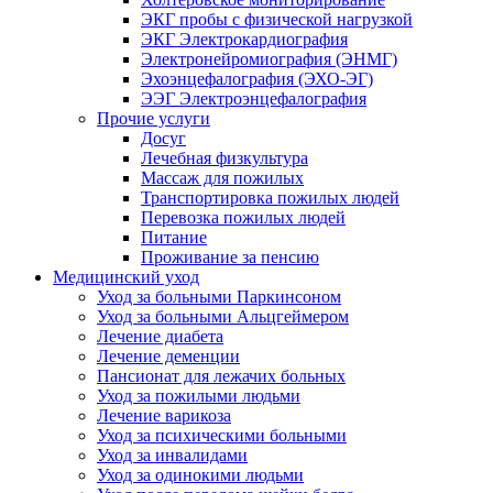
ЭКГ пробы с физической нагрузкой
ЭКГ Электрокардиография
Электронейромиография (ЭНМГ)
Эхоэнцефалография (ЭХО-ЭГ)
ЭЭГ Электроэнцефалография
Прочие услуги
Досуг
Лечебная физкультура
Массаж для пожилых
Транспортировка пожилых людей
Перевозка пожилых людей
Питание
Проживание за пенсию
Медицинский уход
Уход за больными Паркинсоном
Уход за больными Альцгеймером
Лечение диабета
Лечение деменции
Пансионат для лежачих больных
Уход за пожилыми людьми
Лечение варикоза
Уход за психическими больными
Уход за инвалидами
Уход за одинокими людьми