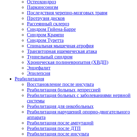
Остеохондроз
Паркинсонизм
Последствия черепно-мозговых травм
Протрузия дисков
Рассеянный склероз
Синдром Гийена-Барре
Синдром Крампи
Синдром Туретта
Спинальная мышечная атрофия
Транзиторная ишемическая атака
Туннельный синдром
Хроническая полиневропатия (ХВДП)
Энцефалит
Эпилепсия
Реабилитация
Восстановление после инсульта
Реабилитация больных депрессией
Реабилитация больных с заболеваниями нервной
системы
Реабилитация для онкобольных
Реабилитация нарушений опорно-двигательного
аппарата
Реабилитация после ампутаций
Реабилитация после ДТП
Реабилитация после инсульта