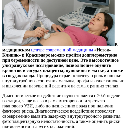
В
медицинском
центре современной медицины
«
Исток-
Клиник
» в Краснодаре можно пройти допплерометрию
при беременности по доступной цене. Это высокоточное
ультразвуковое исследование, позволяющее оценить
кровоток в сосудах плаценты, пуповины и матки, а также
в сосудах плода.
Процедура играет ключевую роль в оценке
внутриутробного состояния малыша, профилактике гипоксии
и выявлении нарушений развития на самых ранних этапах.
Диагностическое воздействие осуществляется с 20-й недели
гестации, чаще всего в рамках второго или третьего
планового УЗИ, либо по назначению врача при наличии
факторов риска. Диагностическое воздействие позволяет
своевременно выявить задержку внутриутробного развития,
фетоплацентарную недостаточность, а также оценить риски
преэклампсии и других осложнений.