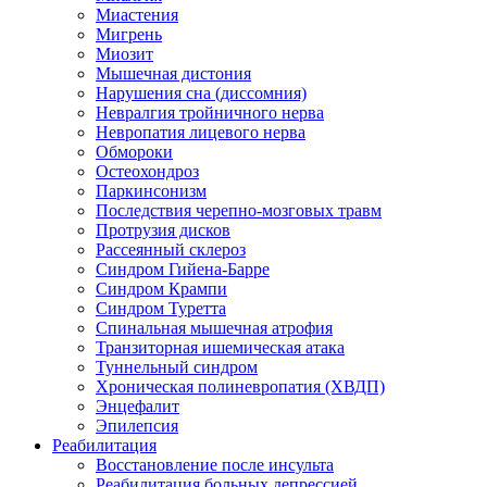
Миастения
Мигрень
Миозит
Мышечная дистония
Нарушения сна (диссомния)
Невралгия тройничного нерва
Невропатия лицевого нерва
Обмороки
Остеохондроз
Паркинсонизм
Последствия черепно-мозговых травм
Протрузия дисков
Рассеянный склероз
Синдром Гийена-Барре
Синдром Крампи
Синдром Туретта
Спинальная мышечная атрофия
Транзиторная ишемическая атака
Туннельный синдром
Хроническая полиневропатия (ХВДП)
Энцефалит
Эпилепсия
Реабилитация
Восстановление после инсульта
Реабилитация больных депрессией