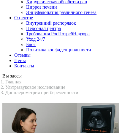
Хирургическая обработка ран
Цирроз печени
Энцефалопатия различного генеза
О центре
Внутренний распорядок
Персонал центра
Требования РосПотребНадзора
Уход 24/7
Блог
Политика конфиденциальности
Отзывы
Цены
Контакты
Вы здесь:
Главная
Ультразвуковое исследование
Допплерометрия при беременности