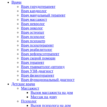
Врачи
Врач гирудотерапевт
Врач кардиолог
Врач мануальный терапевт
Врач массажист
Врач невролог
Врач онколог
Врач остеопат
Врач психолог
Врач психиатр
Врач психотерапевт
Врач реабилитолог
Врач рефлексотерапевт
Врач скорой помощи
Врач терапевт
Врач травматолог-ортопед
Врач УЗИ-диагност
Врач физиотерапевт
Врач функциональный диагност
Детские врачи
Массажист
Вызов массажиста на дом
Массаж на дому
Психолог
Вызов психолога на дом