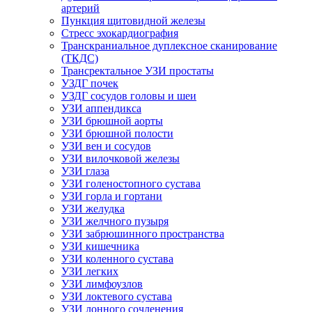
артерий
Пункция щитовидной железы
Стресс эхокардиография
Транскраниальное дуплексное сканирование
(ТКДС)
Трансректальное УЗИ простаты
УЗДГ почек
УЗДГ сосудов головы и шеи
УЗИ аппендикса
УЗИ брюшной аорты
УЗИ брюшной полости
УЗИ вен и сосудов
УЗИ вилочковой железы
УЗИ глаза
УЗИ голеностопного сустава
УЗИ горла и гортани
УЗИ желудка
УЗИ желчного пузыря
УЗИ забрюшинного пространства
УЗИ кишечника
УЗИ коленного сустава
УЗИ легких
УЗИ лимфоузлов
УЗИ локтевого сустава
УЗИ лонного сочленения