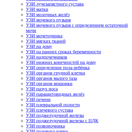
УЗИ лучезапястного сустава
УЗИ матки
УЗИ молочных желёз
УЗИ мочевого пузыря
УЗИ мочевого пузыря с определением остаточной
мочи
УЗИ мочеточника
УЗИ мягких тканей
УЗИ на дому
УЗИ на ранних сроках беременности
УЗИ надпочечников
УЗИ нижних конечностей на дому
УЗИ определение пола ребёнка
УЗИ органов грудной клетки
УЗИ органов малого таза
УЗИ органов мошонки
УЗИ пазух носа
УЗИ паращитовидных желёз
УЗИ печени
УЗИ плевральной полости
УЗИ плечевого сустава
УЗИ поджелудочной железы
УЗИ поджелудочной железы с ЦДК
УЗИ позвоночника
УЗИ полового члена