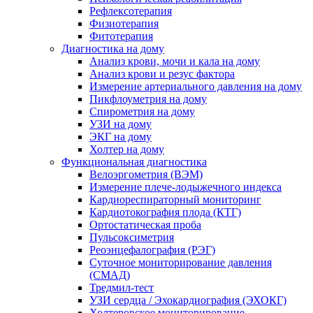
Рефлексотерапия
Физиотерапия
Фитотерапия
Диагностика на дому
Анализ крови, мочи и кала на дому
Анализ крови и резус фактора
Измерение артериального давления на дому
Пикфлоуметрия на дому
Спирометрия на дому
УЗИ на дому
ЭКГ на дому
Холтер на дому
Функциональная диагностика
Велоэргометрия (ВЭМ)
Измерение плече-лодыжечного индекса
Кардиореспираторный мониторинг
Кардиотокография плода (КТГ)
Ортостатическая проба
Пульсоксиметрия
Реоэнцефалография (РЭГ)
Суточное мониторирование давления
(СМАД)
Тредмил-тест
УЗИ сердца / Эхокардиография (ЭХОКГ)
Холтеровское мониторирование