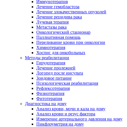
Иммунотерапия
Лечение гемобластоза
Лечение злокачественных опухолей
Лечение рецидива рака
Лучевая терапия
Метастазы рака
Онкологический стационар
Паллиативная помощь
Переливание крови при онкологии
Химиотерапия
Хоспис для онкобольных
Методы реабилитации
Гирудотерапия
Лечение пролежней
Логопед после инсульта
Зондовое питание
Психологическая реабилитация
Рефлексотерапия
Физиотерапия
Фитотерапия
Диагностика на дому
Анализ крови, мочи и кала на дому
Анализ крови и резус фактора
Измерение артериального давления на дому
Пикфлоуметрия на дому