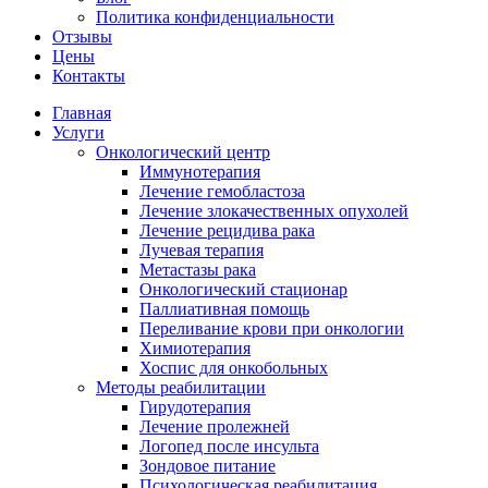
Политика конфиденциальности
Отзывы
Цены
Контакты
Главная
Услуги
Онкологический центр
Иммунотерапия
Лечение гемобластоза
Лечение злокачественных опухолей
Лечение рецидива рака
Лучевая терапия
Метастазы рака
Онкологический стационар
Паллиативная помощь
Переливание крови при онкологии
Химиотерапия
Хоспис для онкобольных
Методы реабилитации
Гирудотерапия
Лечение пролежней
Логопед после инсульта
Зондовое питание
Психологическая реабилитация