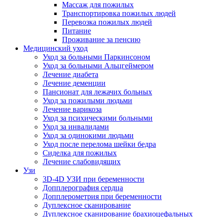
Массаж для пожилых
Транспортировка пожилых людей
Перевозка пожилых людей
Питание
Проживание за пенсию
Медицинский уход
Уход за больными Паркинсоном
Уход за больными Альцгеймером
Лечение диабета
Лечение деменции
Пансионат для лежачих больных
Уход за пожилыми людьми
Лечение варикоза
Уход за психическими больными
Уход за инвалидами
Уход за одинокими людьми
Уход после перелома шейки бедра
Сиделка для пожилых
Лечение слабовидящих
Узи
3D-4D УЗИ при беременности
Допплерография сердца
Допплерометрия при беременности
Дуплексное сканирование
Дуплексное сканирование брахиоцефальных