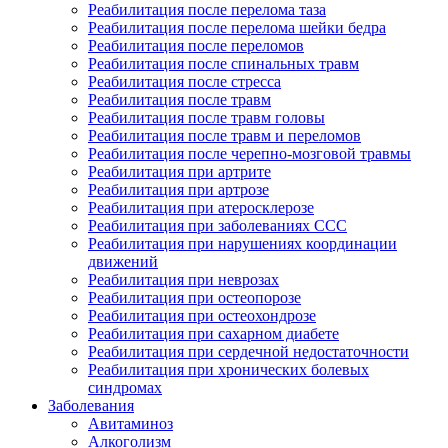
Реабилитация после перелома таза
Реабилитация после перелома шейки бедра
Реабилитация после переломов
Реабилитация после спинальных травм
Реабилитация после стресса
Реабилитация после травм
Реабилитация после травм головы
Реабилитация после травм и переломов
Реабилитация после черепно-мозговой травмы
Реабилитация при артрите
Реабилитация при артрозе
Реабилитация при атеросклерозе
Реабилитация при заболеваниях ССС
Реабилитация при нарушениях координации
движений
Реабилитация при неврозах
Реабилитация при остеопорозе
Реабилитация при остеохондрозе
Реабилитация при сахарном диабете
Реабилитация при сердечной недостаточности
Реабилитация при хронических болевых
синдромах
Заболевания
Авитаминоз
Алкоголизм