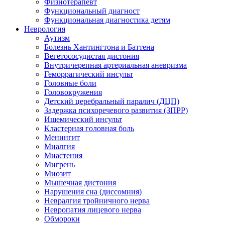
Физиотерапевт
Функциональный диагност
Функциональная диагностика детям
Неврология
Аутизм
Болезнь Хантингтона и Баттена
Вегетососудистая дистония
Внутричерепная артериальная аневризма
Геморрагический инсульт
Головные боли
Головокружения
Детский церебральный паралич (ДЦП)
Задержка психоречевого развития (ЗПРР)
Ишемический инсульт
Кластерная головная боль
Менингит
Миалгия
Миастения
Мигрень
Миозит
Мышечная дистония
Нарушения сна (диссомния)
Невралгия тройничного нерва
Невропатия лицевого нерва
Обмороки