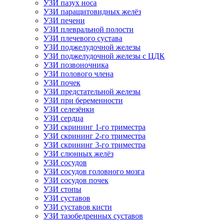
УЗИ пазух носа
УЗИ паращитовидных желёз
УЗИ печени
УЗИ плевральной полости
УЗИ плечевого сустава
УЗИ поджелудочной железы
УЗИ поджелудочной железы с ЦДК
УЗИ позвоночника
УЗИ полового члена
УЗИ почек
УЗИ предстательной железы
УЗИ при беременности
УЗИ селезёнки
УЗИ сердца
УЗИ скрининг 1-го триместра
УЗИ скрининг 2-го триместра
УЗИ скрининг 3-го триместра
УЗИ слюнных желёз
УЗИ сосудов
УЗИ сосудов головного мозга
УЗИ сосудов почек
УЗИ стопы
УЗИ суставов
УЗИ суставов кисти
УЗИ тазобедренных суставов