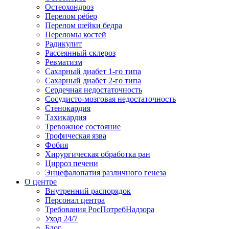
Остеохондроз
Перелом рёбер
Перелом шейки бедра
Переломы костей
Радикулит
Рассеянный склероз
Ревматизм
Сахарный диабет 1-го типа
Сахарный диабет 2-го типа
Сердечная недостаточность
Сосудисто-мозговая недостаточность
Стенокардия
Тахикардия
Тревожное состояние
Трофическая язва
Фобия
Хирургическая обработка ран
Цирроз печени
Энцефалопатия различного генеза
О центре
Внутренний распорядок
Персонал центра
Требования РосПотребНадзора
Уход 24/7
Блог