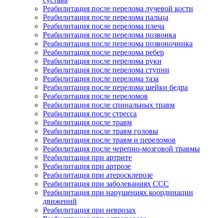
Реабилитация после перелома лучевой кости
Реабилитация после перелома пальца
Реабилитация после перелома плеча
Реабилитация после перелома позвонка
Реабилитация после перелома позвоночника
Реабилитация после перелома ребер
Реабилитация после перелома руки
Реабилитация после перелома ступни
Реабилитация после перелома таза
Реабилитация после перелома шейки бедра
Реабилитация после переломов
Реабилитация после спинальных травм
Реабилитация после стресса
Реабилитация после травм
Реабилитация после травм головы
Реабилитация после травм и переломов
Реабилитация после черепно-мозговой травмы
Реабилитация при артрите
Реабилитация при артрозе
Реабилитация при атеросклерозе
Реабилитация при заболеваниях ССС
Реабилитация при нарушениях координации
движений
Реабилитация при неврозах