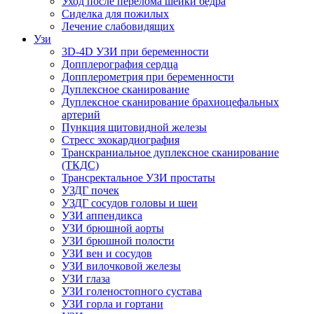
Уход после перелома шейки бедра
Сиделка для пожилых
Лечение слабовидящих
Узи
3D-4D УЗИ при беременности
Допплерография сердца
Допплерометрия при беременности
Дуплексное сканирование
Дуплексное сканирование брахиоцефальных
артерий
Пункция щитовидной железы
Стресс эхокардиография
Транскраниальное дуплексное сканирование
(ТКДС)
Трансректальное УЗИ простаты
УЗДГ почек
УЗДГ сосудов головы и шеи
УЗИ аппендикса
УЗИ брюшной аорты
УЗИ брюшной полости
УЗИ вен и сосудов
УЗИ вилочковой железы
УЗИ глаза
УЗИ голеностопного сустава
УЗИ горла и гортани