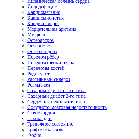
Ишемическая болезнь сердца
Йододефицит
Кардиомегалия
Кардиомиопатия
Кардиосклероз
Мерцательная аритмия
Мигрень
Остеоартроз
Остеопороз
Остеохондроз
Перелом рёбер
Перелом шейки бедра
Переломы костей
Радикулит
Рассеянный склероз
Ревматизм
Сахарный диабет 1-го типа
Сахарный диабет 2-го типа
Сердечная недостаточность
Сосудисто-мозговая недостаточность
Стенокардия
Тахикардия
Тревожное состояние
Трофическая язва
Фобия