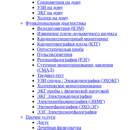
Спирометрия на дому
УЗИ на дому
ЭКГ на дому
Холтер на дому
Функциональная диагностика
Велоэргометрия (ВЭМ)
Измерение плече-лодыжечного индекса
Кардиореспираторный мониторинг
Кардиотокография плода (КТГ)
Ортостатическая проба
Пульсоксиметрия
Реоэнцефалография (РЭГ)
Суточное мониторирование давления
(СМАД)
Тредмил-тест
УЗИ сердца / Эхокардиография (ЭХОКГ)
Холтеровское мониторирование
ЭКГ пробы с физической нагрузкой
ЭКГ Электрокардиография
Электронейромиография (ЭНМГ)
Эхоэнцефалография (ЭХО-ЭГ)
ЭЭГ Электроэнцефалография
Прочие услуги
Досуг
Лечебная физкультура