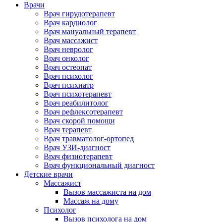
Врачи
Врач гирудотерапевт
Врач кардиолог
Врач мануальный терапевт
Врач массажист
Врач невролог
Врач онколог
Врач остеопат
Врач психолог
Врач психиатр
Врач психотерапевт
Врач реабилитолог
Врач рефлексотерапевт
Врач скорой помощи
Врач терапевт
Врач травматолог-ортопед
Врач УЗИ-диагност
Врач физиотерапевт
Врач функциональный диагност
Детские врачи
Массажист
Вызов массажиста на дом
Массаж на дому
Психолог
Вызов психолога на дом