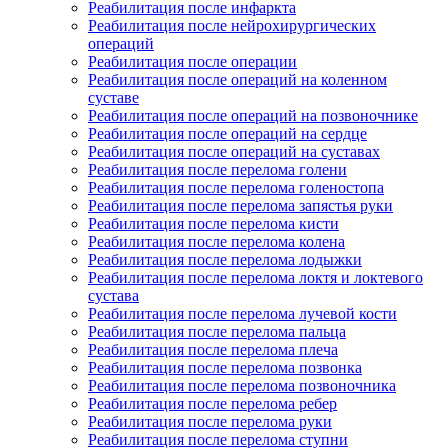
Реабилитация после инфаркта
Реабилитация после нейрохирургических
операций
Реабилитация после операции
Реабилитация после операций на коленном
суставе
Реабилитация после операций на позвоночнике
Реабилитация после операций на сердце
Реабилитация после операций на суставах
Реабилитация после перелома голени
Реабилитация после перелома голеностопа
Реабилитация после перелома запястья руки
Реабилитация после перелома кисти
Реабилитация после перелома колена
Реабилитация после перелома лодыжки
Реабилитация после перелома локтя и локтевого
сустава
Реабилитация после перелома лучевой кости
Реабилитация после перелома пальца
Реабилитация после перелома плеча
Реабилитация после перелома позвонка
Реабилитация после перелома позвоночника
Реабилитация после перелома ребер
Реабилитация после перелома руки
Реабилитация после перелома ступни