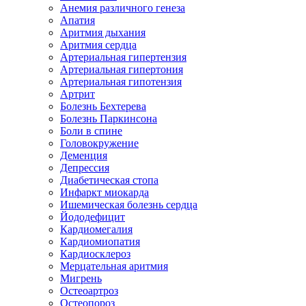
Анемия различного генеза
Апатия
Аритмия дыхания
Аритмия сердца
Артериальная гипертензия
Артериальная гипертония
Артериальная гипотензия
Артрит
Болезнь Бехтерева
Болезнь Паркинсона
Боли в спине
Головокружение
Деменция
Депрессия
Диабетическая стопа
Инфаркт миокарда
Ишемическая болезнь сердца
Йододефицит
Кардиомегалия
Кардиомиопатия
Кардиосклероз
Мерцательная аритмия
Мигрень
Остеоартроз
Остеопороз