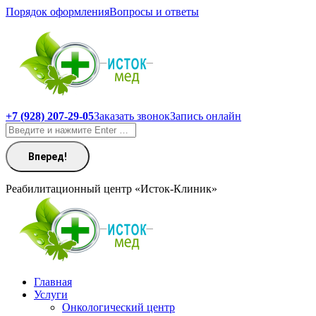
Перейти
Порядок оформления
Вопросы и ответы
к
содержанию
+7 (928) 207-29-05
Заказать звонок
Запись онлайн
Поиск:
Реабилитационный центр «Исток-Клиник»
Главная
Услуги
Онкологический центр