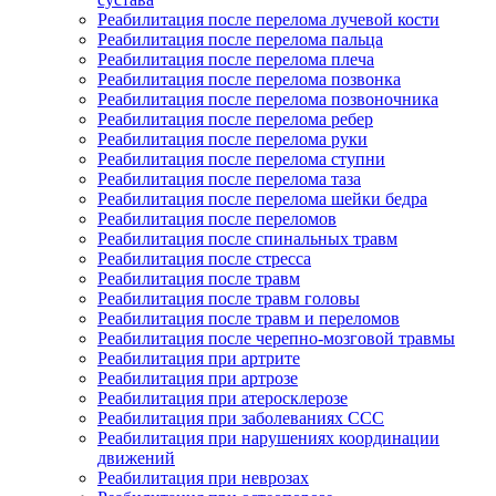
Реабилитация после перелома лучевой кости
Реабилитация после перелома пальца
Реабилитация после перелома плеча
Реабилитация после перелома позвонка
Реабилитация после перелома позвоночника
Реабилитация после перелома ребер
Реабилитация после перелома руки
Реабилитация после перелома ступни
Реабилитация после перелома таза
Реабилитация после перелома шейки бедра
Реабилитация после переломов
Реабилитация после спинальных травм
Реабилитация после стресса
Реабилитация после травм
Реабилитация после травм головы
Реабилитация после травм и переломов
Реабилитация после черепно-мозговой травмы
Реабилитация при артрите
Реабилитация при артрозе
Реабилитация при атеросклерозе
Реабилитация при заболеваниях ССС
Реабилитация при нарушениях координации
движений
Реабилитация при неврозах