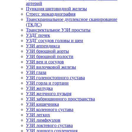
артерий
Пункция щитовидной железы
Стресс эхокардиография
Транскраниальное дуплексное сканирование
(ТКДС)
Трансректальное УЗИ простаты
УЗДГ почек
УЗДГ сосудов головы и шеи
УЗИ аппендикса
УЗИ брюшной аорты
УЗИ брюшной полости
УЗИ вен и сосудов
УЗИ вилочковой железы
УЗИ глаза
УЗИ голеностопного сустава
УЗИ горла и гортани
УЗИ желудка
УЗИ желчного пузыря
УЗИ забрюшинного пространства
УЗИ кишечника
УЗИ коленного сустава
УЗИ легких
УЗИ лимфоузлов
УЗИ локтевого сустава
УЗИ лонного сочленения