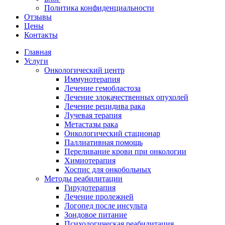
Политика конфиденциальности
Отзывы
Цены
Контакты
Главная
Услуги
Онкологический центр
Иммунотерапия
Лечение гемобластоза
Лечение злокачественных опухолей
Лечение рецидива рака
Лучевая терапия
Метастазы рака
Онкологический стационар
Паллиативная помощь
Переливание крови при онкологии
Химиотерапия
Хоспис для онкобольных
Методы реабилитации
Гирудотерапия
Лечение пролежней
Логопед после инсульта
Зондовое питание
Психологическая реабилитация