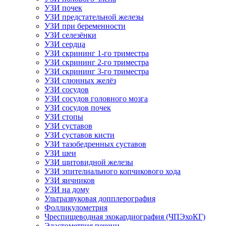
УЗИ почек
УЗИ предстательной железы
УЗИ при беременности
УЗИ селезёнки
УЗИ сердца
УЗИ скрининг 1-го триместра
УЗИ скрининг 2-го триместра
УЗИ скрининг 3-го триместра
УЗИ слюнных желёз
УЗИ сосудов
УЗИ сосудов головного мозга
УЗИ сосудов почек
УЗИ стопы
УЗИ суставов
УЗИ суставов кисти
УЗИ тазобедренных суставов
УЗИ шеи
УЗИ щитовидной железы
УЗИ эпителиального копчикового хода
УЗИ яичников
УЗИ на дому
Ультразвуковая допплерография
Фолликулометрия
Чреспищеводная эхокардиография (ЧПЭхоКГ)
Эластометрия печени