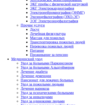
ЭКГ пробы с физической нагрузкой
ЭКГ Электрокардиография
Электронейромиография (ЭНМГ)
Эхоэнцефалография (ЭХО-ЭГ)
ЭЭГ Электроэнцефалография
Прочие услуги
Досуг
Лечебная физкультура
Массаж для пожилых
Транспортировка пожилых людей
Перевозка пожилых людей
Питание
Проживание за пенсию
Медицинский уход
Уход за больными Паркинсоном
Уход за больными Альцгеймером
Лечение диабета
Лечение деменции
Пансионат для лежачих больных
Уход за пожилыми людьми
Лечение варикоза
Уход за психическими больными
Уход за инвалидами
Уход за одинокими людьми