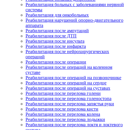
Реабилитация больных с заболеваниями нервной
системы
Реабилитация для онкобольных
Реабилитация нарушений опорно-двигательного
аппарата
Реабилитация после ампутаций
Реабилитация после ДТП
Реабилитация после инсульта
Реабилитация после инфаркта
Реабилитация после нейрохирургических
операций
Реабилитация после операции
Реабилитация после операций на коленном
суставе
Реабилитация после операций на позвоночнике
Реабилитация после операций на сердце
Реабилитация после операций на суставах
Реабилитация после перелома голени
Реабилитация после перелома голеностопа
Реабилитация после перелома запястья руки
Реабилитация после перелома кисти
Реабилитация после перелома колена
Реабилитация после перелома лодыжки
Реабилитация после перелома локтя и локтевого
сустава