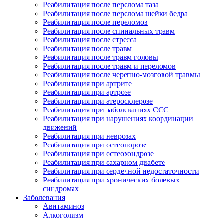
Реабилитация после перелома таза
Реабилитация после перелома шейки бедра
Реабилитация после переломов
Реабилитация после спинальных травм
Реабилитация после стресса
Реабилитация после травм
Реабилитация после травм головы
Реабилитация после травм и переломов
Реабилитация после черепно-мозговой травмы
Реабилитация при артрите
Реабилитация при артрозе
Реабилитация при атеросклерозе
Реабилитация при заболеваниях ССС
Реабилитация при нарушениях координации
движений
Реабилитация при неврозах
Реабилитация при остеопорозе
Реабилитация при остеохондрозе
Реабилитация при сахарном диабете
Реабилитация при сердечной недостаточности
Реабилитация при хронических болевых
синдромах
Заболевания
Авитаминоз
Алкоголизм