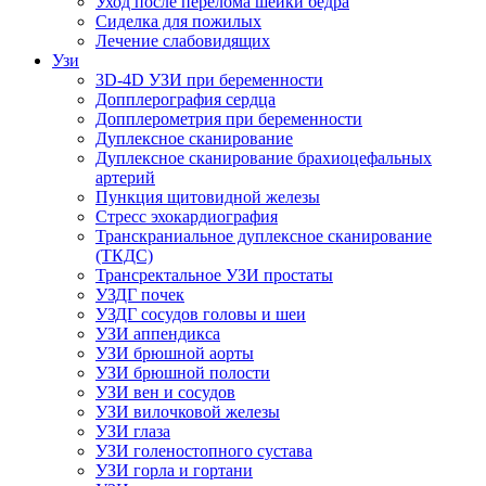
Уход после перелома шейки бедра
Сиделка для пожилых
Лечение слабовидящих
Узи
3D-4D УЗИ при беременности
Допплерография сердца
Допплерометрия при беременности
Дуплексное сканирование
Дуплексное сканирование брахиоцефальных
артерий
Пункция щитовидной железы
Стресс эхокардиография
Транскраниальное дуплексное сканирование
(ТКДС)
Трансректальное УЗИ простаты
УЗДГ почек
УЗДГ сосудов головы и шеи
УЗИ аппендикса
УЗИ брюшной аорты
УЗИ брюшной полости
УЗИ вен и сосудов
УЗИ вилочковой железы
УЗИ глаза
УЗИ голеностопного сустава
УЗИ горла и гортани