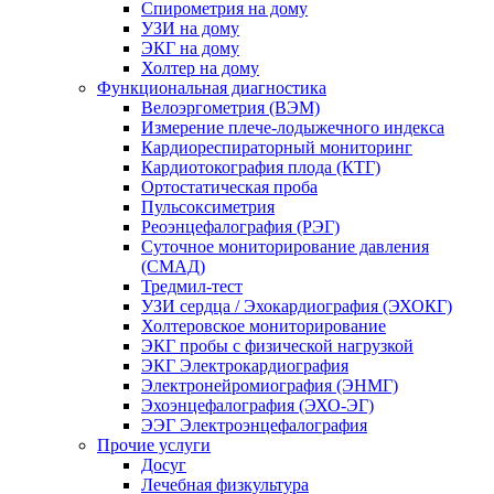
Спирометрия на дому
УЗИ на дому
ЭКГ на дому
Холтер на дому
Функциональная диагностика
Велоэргометрия (ВЭМ)
Измерение плече-лодыжечного индекса
Кардиореспираторный мониторинг
Кардиотокография плода (КТГ)
Ортостатическая проба
Пульсоксиметрия
Реоэнцефалография (РЭГ)
Суточное мониторирование давления
(СМАД)
Тредмил-тест
УЗИ сердца / Эхокардиография (ЭХОКГ)
Холтеровское мониторирование
ЭКГ пробы с физической нагрузкой
ЭКГ Электрокардиография
Электронейромиография (ЭНМГ)
Эхоэнцефалография (ЭХО-ЭГ)
ЭЭГ Электроэнцефалография
Прочие услуги
Досуг
Лечебная физкультура