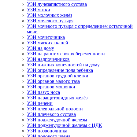
УЗИ лучезапястного сустава
УЗИ матки
УЗИ молочных желёз
УЗИ мочевого пузыря
УЗИ мочевого пузыря с определением остаточной
мочи
УЗИ мочеточника
УЗИ мягких тканей
УЗИ на дому
УЗИ на ранних сроках беременности
УЗИ надпочечников
УЗИ нижних конечностей на дому
УЗИ определение пола ребёнка
УЗИ органов грудной клетки
УЗИ органов малого таза
УЗИ органов мошонки
УЗИ пазух носа
УЗИ паращитовидных желёз
УЗИ печени
УЗИ плевральной полости
УЗИ плечевого сустава
УЗИ поджелудочной железы
УЗИ поджелудочной железы с ЦДК
УЗИ позвоночника
УЗИ полового члена