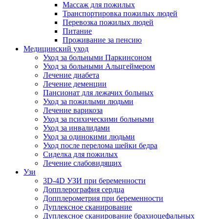
Массаж для пожилых
Транспортировка пожилых людей
Перевозка пожилых людей
Питание
Проживание за пенсию
Медицинский уход
Уход за больными Паркинсоном
Уход за больными Альцгеймером
Лечение диабета
Лечение деменции
Пансионат для лежачих больных
Уход за пожилыми людьми
Лечение варикоза
Уход за психическими больными
Уход за инвалидами
Уход за одинокими людьми
Уход после перелома шейки бедра
Сиделка для пожилых
Лечение слабовидящих
Узи
3D-4D УЗИ при беременности
Допплерография сердца
Допплерометрия при беременности
Дуплексное сканирование
Дуплексное сканирование брахиоцефальных