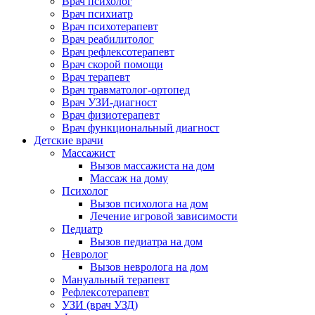
Врач психолог
Врач психиатр
Врач психотерапевт
Врач реабилитолог
Врач рефлексотерапевт
Врач скорой помощи
Врач терапевт
Врач травматолог-ортопед
Врач УЗИ-диагност
Врач физиотерапевт
Врач функциональный диагност
Детские врачи
Массажист
Вызов массажиста на дом
Массаж на дому
Психолог
Вызов психолога на дом
Лечение игровой зависимости
Педиатр
Вызов педиатра на дом
Невролог
Вызов невролога на дом
Мануальный терапевт
Рефлексотерапевт
УЗИ (врач УЗД)