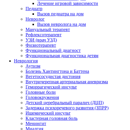
Лечение игровой зависимости
Педиатр
Вызов педиатра на дом
Невролог
Вызов невролога на дом
Мануальный терапевт
Рефлексотерапевт
УЗИ (врач УЗД)
Физиотерапевт
Функциональный диагност
Функциональная диагностика детям
Неврология
Аутизм
Болезнь Хантингтона и Баттена
Вегетососудистая дистония
Внутричерепная артериальная аневризма
Геморрагический инсульт
Головные боли
Головокружения
Детский церебральный паралич (ДЦП)
Задержка психоречевого развития (ЗПРР)
Ишемический инсульт
Кластерная головная боль
Менингит
Миалгия