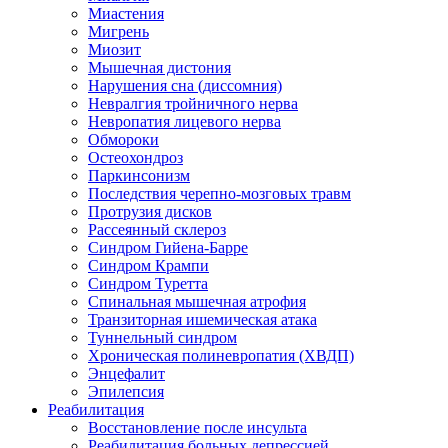
Миастения
Мигрень
Миозит
Мышечная дистония
Нарушения сна (диссомния)
Невралгия тройничного нерва
Невропатия лицевого нерва
Обмороки
Остеохондроз
Паркинсонизм
Последствия черепно-мозговых травм
Протрузия дисков
Рассеянный склероз
Синдром Гийена-Барре
Синдром Крампи
Синдром Туретта
Спинальная мышечная атрофия
Транзиторная ишемическая атака
Туннельный синдром
Хроническая полиневропатия (ХВДП)
Энцефалит
Эпилепсия
Реабилитация
Восстановление после инсульта
Реабилитация больных депрессией