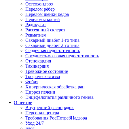
Остеохондроз
Перелом рёбер
Перелом шейки бедра
Переломы костей
Радикулит
Рассеянный склероз
Ревматизм
Сахарный диабет 1-го типа
Сахарный диабет 2-го типа
Сердечная недостаточность
Сосудисто-мозговая недостаточность
Стенокардия
Тахикардия
Тревожное состояние
Трофическая язва
Фобия
Хирургическая обработка ран
Цирроз печени
Энцефалопатия различного генеза
О центре
Внутренний распорядок
Персонал центра
Требования РосПотребНадзора
Уход 24/7
Блог