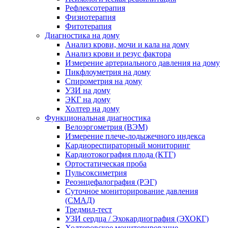
Рефлексотерапия
Физиотерапия
Фитотерапия
Диагностика на дому
Анализ крови, мочи и кала на дому
Анализ крови и резус фактора
Измерение артериального давления на дому
Пикфлоуметрия на дому
Спирометрия на дому
УЗИ на дому
ЭКГ на дому
Холтер на дому
Функциональная диагностика
Велоэргометрия (ВЭМ)
Измерение плече-лодыжечного индекса
Кардиореспираторный мониторинг
Кардиотокография плода (КТГ)
Ортостатическая проба
Пульсоксиметрия
Реоэнцефалография (РЭГ)
Суточное мониторирование давления
(СМАД)
Тредмил-тест
УЗИ сердца / Эхокардиография (ЭХОКГ)
Холтеровское мониторирование