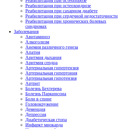
Реабилитация при остеопорозе
Реабилитация при остеохондрозе
Реабилитация при сахарном диабете
Реабилитация при сердечной недостаточности
Реабилитация при хронических болевых
синдромах
Заболевания
Авитаминоз
Алкоголизм
Анемия различного генеза
Апатия
Аритмия дыхания
Аритмия сердца
Артериальная гипертензия
Артериальная гипертония
Артериальная гипотензия
Артрит
Болезнь Бехтерева
Болезнь Паркинсона
Боли в спине
Головокружение
Деменция
Депрессия
Диабетическая стопа
Инфаркт миокарда