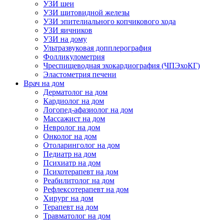
УЗИ шеи
УЗИ щитовидной железы
УЗИ эпителиального копчикового хода
УЗИ яичников
УЗИ на дому
Ультразвуковая допплерография
Фолликулометрия
Чреспищеводная эхокардиография (ЧПЭхоКГ)
Эластометрия печени
Врач на дом
Дерматолог на дом
Кардиолог на дом
Логопед-афазиолог на дом
Массажист на дом
Невролог на дом
Онколог на дом
Отоларинголог на дом
Педиатр на дом
Психиатр на дом
Психотерапевт на дом
Реабилитолог на дом
Рефлексотерапевт на дом
Хирург на дом
Терапевт на дом
Травматолог на дом