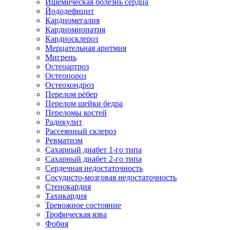
Ишемическая болезнь сердца
Йододефицит
Кардиомегалия
Кардиомиопатия
Кардиосклероз
Мерцательная аритмия
Мигрень
Остеоартроз
Остеопороз
Остеохондроз
Перелом рёбер
Перелом шейки бедра
Переломы костей
Радикулит
Рассеянный склероз
Ревматизм
Сахарный диабет 1-го типа
Сахарный диабет 2-го типа
Сердечная недостаточность
Сосудисто-мозговая недостаточность
Стенокардия
Тахикардия
Тревожное состояние
Трофическая язва
Фобия