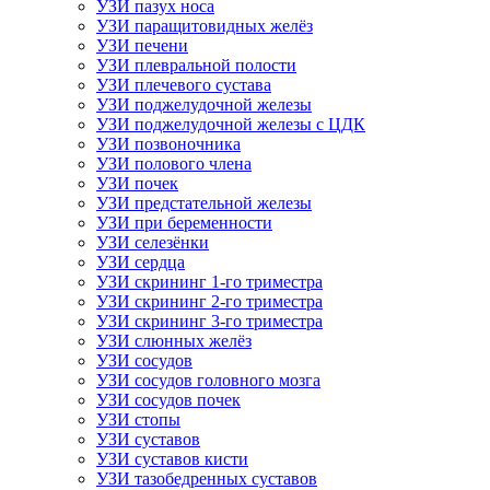
УЗИ пазух носа
УЗИ паращитовидных желёз
УЗИ печени
УЗИ плевральной полости
УЗИ плечевого сустава
УЗИ поджелудочной железы
УЗИ поджелудочной железы с ЦДК
УЗИ позвоночника
УЗИ полового члена
УЗИ почек
УЗИ предстательной железы
УЗИ при беременности
УЗИ селезёнки
УЗИ сердца
УЗИ скрининг 1-го триместра
УЗИ скрининг 2-го триместра
УЗИ скрининг 3-го триместра
УЗИ слюнных желёз
УЗИ сосудов
УЗИ сосудов головного мозга
УЗИ сосудов почек
УЗИ стопы
УЗИ суставов
УЗИ суставов кисти
УЗИ тазобедренных суставов