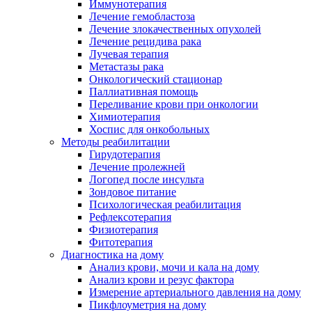
Иммунотерапия
Лечение гемобластоза
Лечение злокачественных опухолей
Лечение рецидива рака
Лучевая терапия
Метастазы рака
Онкологический стационар
Паллиативная помощь
Переливание крови при онкологии
Химиотерапия
Хоспис для онкобольных
Методы реабилитации
Гирудотерапия
Лечение пролежней
Логопед после инсульта
Зондовое питание
Психологическая реабилитация
Рефлексотерапия
Физиотерапия
Фитотерапия
Диагностика на дому
Анализ крови, мочи и кала на дому
Анализ крови и резус фактора
Измерение артериального давления на дому
Пикфлоуметрия на дому