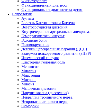
Физиотерапевт
Функциональный диагност
Функциональная диагностика детям
Неврология
Аутизм
Болезнь Хантингтона и Баттена
Вегетососудистая дистония
Внутричерепная артериальная аневризма
Геморрагический инсульт
Головные боли
Головокружения
Детский церебральный паралич (ДЦП)
Задержка психоречевого развития (ЗПРР)
Ишемический инсульт
Кластерная головная боль
Менингит
Миалгия
Миастения
Мигрень
Миозит
Мышечная дистония
Нарушения сна (диссомния)
Невралгия тройничного нерва
Невропатия лицевого нерва
Обмороки