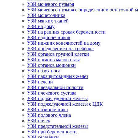
УЗИ мочевого пузыря
УЗИ мочевого пузыря с определением остаточной 
УЗИ мочеточника
УЗИ мягких тканей
УЗИ на дому
УЗИ на ранних сроках беременности
УЗИ надпочечников
УЗИ нижних конечностей на дому
УЗИ определение пола ребёнка
УЗИ органов грудной клетки
УЗИ органов малого таза
УЗИ органов мошонки
УЗИ пазух носа
УЗИ паращитовидных желёз
УЗИ печени
УЗИ плевральной полости
УЗИ плечевого сустава
УЗИ поджелудочной железы
УЗИ поджелудочной железы с ЦДК
УЗИ позвоночника
УЗИ полового члена
УЗИ почек
УЗИ предстательной железы
УЗИ при беременности
УЗИ селезёнки