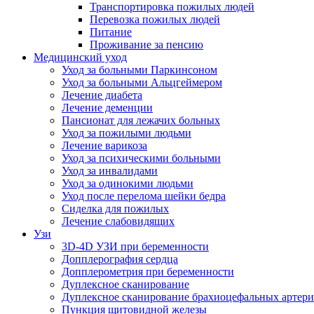
Транспортировка пожилых людей
Перевозка пожилых людей
Питание
Проживание за пенсию
Медицинский уход
Уход за больными Паркинсоном
Уход за больными Альцгеймером
Лечение диабета
Лечение деменции
Пансионат для лежачих больных
Уход за пожилыми людьми
Лечение варикоза
Уход за психическими больными
Уход за инвалидами
Уход за одинокими людьми
Уход после перелома шейки бедра
Сиделка для пожилых
Лечение слабовидящих
Узи
3D-4D УЗИ при беременности
Допплерография сердца
Допплерометрия при беременности
Дуплексное сканирование
Дуплексное сканирование брахиоцефальных артер
Пункция щитовидной железы