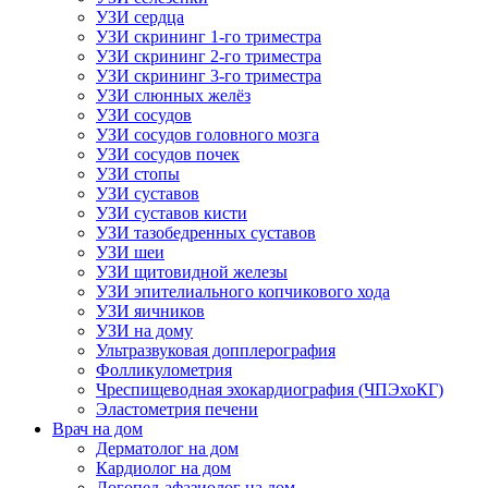
УЗИ сердца
УЗИ скрининг 1-го триместра
УЗИ скрининг 2-го триместра
УЗИ скрининг 3-го триместра
УЗИ слюнных желёз
УЗИ сосудов
УЗИ сосудов головного мозга
УЗИ сосудов почек
УЗИ стопы
УЗИ суставов
УЗИ суставов кисти
УЗИ тазобедренных суставов
УЗИ шеи
УЗИ щитовидной железы
УЗИ эпителиального копчикового хода
УЗИ яичников
УЗИ на дому
Ультразвуковая допплерография
Фолликулометрия
Чреспищеводная эхокардиография (ЧПЭхоКГ)
Эластометрия печени
Врач на дом
Дерматолог на дом
Кардиолог на дом
Логопед-афазиолог на дом