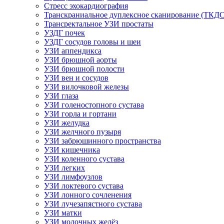
Стресс эхокардиография
Транскраниальное дуплексное сканирование (ТКДС
Трансректальное УЗИ простаты
УЗДГ почек
УЗДГ сосудов головы и шеи
УЗИ аппендикса
УЗИ брюшной аорты
УЗИ брюшной полости
УЗИ вен и сосудов
УЗИ вилочковой железы
УЗИ глаза
УЗИ голеностопного сустава
УЗИ горла и гортани
УЗИ желудка
УЗИ желчного пузыря
УЗИ забрюшинного пространства
УЗИ кишечника
УЗИ коленного сустава
УЗИ легких
УЗИ лимфоузлов
УЗИ локтевого сустава
УЗИ лонного сочленения
УЗИ лучезапястного сустава
УЗИ матки
УЗИ молочных желёз