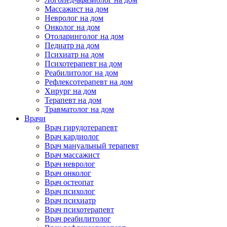
Массажист на дом
Невролог на дом
Онколог на дом
Отоларинголог на дом
Педиатр на дом
Психиатр на дом
Психотерапевт на дом
Реабилитолог на дом
Рефлексотерапевт на дом
Хирург на дом
Терапевт на дом
Травматолог на дом
Врачи
Врач гирудотерапевт
Врач кардиолог
Врач мануальный терапевт
Врач массажист
Врач невролог
Врач онколог
Врач остеопат
Врач психолог
Врач психиатр
Врач психотерапевт
Врач реабилитолог