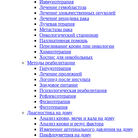
Иммунотерапия
Лечение гемобластоза
Лечение злокачественных опухолей
Лечение рецидива рака
Лучевая терапия
Метастазы рака
Онкологический стационар
Паллиативная помощь
Переливание крови при онкологии
Химиотерапия
Хоспис для онкобольных
Методы реабилитации
Гирудотерапия
Лечение пролежней
Логопед после инсульта
Зондовое питание
Психологическая реабилитация
Рефлексотерапия
Физиотерапия
Фитотерапия
Диагностика на дому
Анализ крови, мочи и кала на дому
Анализ крови и резус фактора
Измерение артериального давления на дому
Пикфлоуметрия на дому