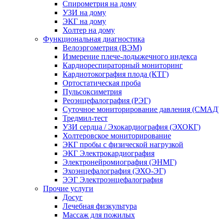
Спирометрия на дому
УЗИ на дому
ЭКГ на дому
Холтер на дому
Функциональная диагностика
Велоэргометрия (ВЭМ)
Измерение плече-лодыжечного индекса
Кардиореспираторный мониторинг
Кардиотокография плода (КТГ)
Ортостатическая проба
Пульсоксиметрия
Реоэнцефалография (РЭГ)
Суточное мониторирование давления (СМАД
Тредмил-тест
УЗИ сердца / Эхокардиография (ЭХОКГ)
Холтеровское мониторирование
ЭКГ пробы с физической нагрузкой
ЭКГ Электрокардиография
Электронейромиография (ЭНМГ)
Эхоэнцефалография (ЭХО-ЭГ)
ЭЭГ Электроэнцефалография
Прочие услуги
Досуг
Лечебная физкультура
Массаж для пожилых