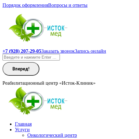
Перейти
Порядок оформления
Вопросы и ответы
к
содержанию
+7 (928) 207-29-05
Заказать звонок
Запись онлайн
Поиск:
Реабилитационный центр «Исток-Клиник»
Главная
Услуги
Онкологический центр