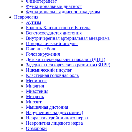
Физиотерапевт
Функциональный диагност
Функциональная диагностика детям
Неврология
Аутизм
Болезнь Хантингтона и Баттена
Вегетососудистая дистония
Внутричерепная артериальная аневризма
Геморрагический инсульт
Головные боли
Головокружения
Детский церебральный паралич (ДЦП)
Задержка психоречевого развития (ЗПРР)
Ишемический инсульт
Кластерная головная боль
Менингит
Миалгия
Миастения
Мигрень
Миозит
Мышечная дистония
Нарушения сна (диссомния)
Невралгия тройничного нерва
Невропатия лицевого нерва
Обмороки