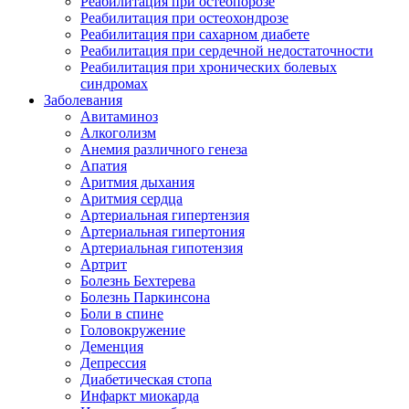
Реабилитация при остеопорозе
Реабилитация при остеохондрозе
Реабилитация при сахарном диабете
Реабилитация при сердечной недостаточности
Реабилитация при хронических болевых
синдромах
Заболевания
Авитаминоз
Алкоголизм
Анемия различного генеза
Апатия
Аритмия дыхания
Аритмия сердца
Артериальная гипертензия
Артериальная гипертония
Артериальная гипотензия
Артрит
Болезнь Бехтерева
Болезнь Паркинсона
Боли в спине
Головокружение
Деменция
Депрессия
Диабетическая стопа
Инфаркт миокарда