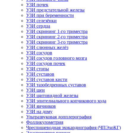
УЗИ почек
УЗИ предстательной железы
УЗИ при беременности
УЗИ селезёнки
УЗИ сердца
УЗИ скрининг 1-го триместра
УЗИ скрининг 2-го триместра
УЗИ скрининг 3-го триместра
УЗИ слюнных желёз
УЗИ сосудов
УЗИ сосудов головного мозга
УЗИ сосудов почек
УЗИ стопы
УЗИ суставов
УЗИ суставов кисти
УЗИ тазобедренных суставов
УЗИ шеи
УЗИ щитовидной железы
УЗИ эпителиального копчикового хода
УЗИ яичников
УЗИ на дому
Ультразвуковая допплерография
Фолликулометрия
Чреспищеводная эхокардиография (ЧПЭхоКГ)
Эластометрия печени