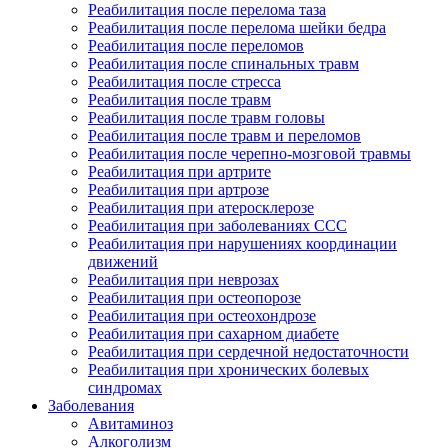
Реабилитация после перелома таза
Реабилитация после перелома шейки бедра
Реабилитация после переломов
Реабилитация после спинальных травм
Реабилитация после стресса
Реабилитация после травм
Реабилитация после травм головы
Реабилитация после травм и переломов
Реабилитация после черепно-мозговой травмы
Реабилитация при артрите
Реабилитация при артрозе
Реабилитация при атеросклерозе
Реабилитация при заболеваниях ССС
Реабилитация при нарушениях координации
движений
Реабилитация при неврозах
Реабилитация при остеопорозе
Реабилитация при остеохондрозе
Реабилитация при сахарном диабете
Реабилитация при сердечной недостаточности
Реабилитация при хронических болевых
синдромах
Заболевания
Авитаминоз
Алкоголизм