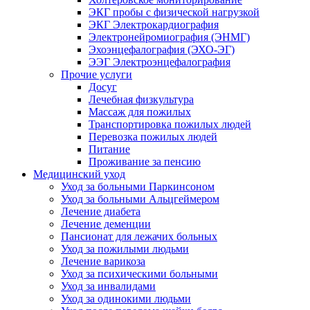
ЭКГ пробы с физической нагрузкой
ЭКГ Электрокардиография
Электронейромиография (ЭНМГ)
Эхоэнцефалография (ЭХО-ЭГ)
ЭЭГ Электроэнцефалография
Прочие услуги
Досуг
Лечебная физкультура
Массаж для пожилых
Транспортировка пожилых людей
Перевозка пожилых людей
Питание
Проживание за пенсию
Медицинский уход
Уход за больными Паркинсоном
Уход за больными Альцгеймером
Лечение диабета
Лечение деменции
Пансионат для лежачих больных
Уход за пожилыми людьми
Лечение варикоза
Уход за психическими больными
Уход за инвалидами
Уход за одинокими людьми