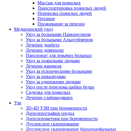
Массаж для пожилых
Транспортировка пожилых людей
Перевозка пожилых людей
Питание
Проживание за пенсию
Медицинский уход
Уход за больными Паркинсоном
Уход за больными Альцгеймером
Лечение диабета
Лечение деменции
Пансионат для лежачих больных
Уход за пожилыми людьми
Лечение варикоза
Уход за психическими больными
Уход за инвалидами
Уход за одинокими людьми
Уход после перелома шейки бедра
Сиделка для пожилых
Лечение слабовидящих
Узи
3D-4D УЗИ при беременности
Допплерография сердца
Допплерометрия при беременности
Дуплексное сканирование
Дуплексное сканирование брахиоцефальных