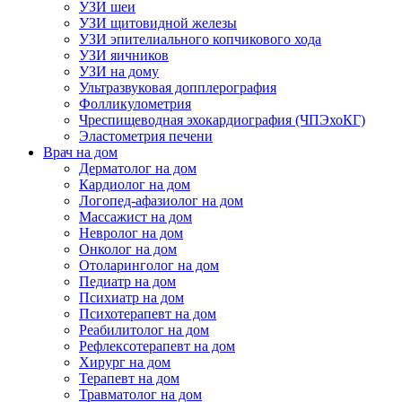
УЗИ шеи
УЗИ щитовидной железы
УЗИ эпителиального копчикового хода
УЗИ яичников
УЗИ на дому
Ультразвуковая допплерография
Фолликулометрия
Чреспищеводная эхокардиография (ЧПЭхоКГ)
Эластометрия печени
Врач на дом
Дерматолог на дом
Кардиолог на дом
Логопед-афазиолог на дом
Массажист на дом
Невролог на дом
Онколог на дом
Отоларинголог на дом
Педиатр на дом
Психиатр на дом
Психотерапевт на дом
Реабилитолог на дом
Рефлексотерапевт на дом
Хирург на дом
Терапевт на дом
Травматолог на дом