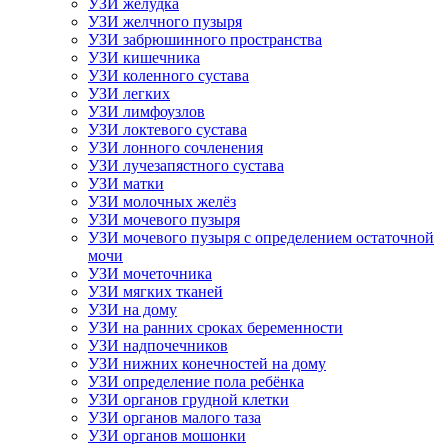
УЗИ желудка
УЗИ желчного пузыря
УЗИ забрюшинного пространства
УЗИ кишечника
УЗИ коленного сустава
УЗИ легких
УЗИ лимфоузлов
УЗИ локтевого сустава
УЗИ лонного сочленения
УЗИ лучезапястного сустава
УЗИ матки
УЗИ молочных желёз
УЗИ мочевого пузыря
УЗИ мочевого пузыря с определением остаточной
мочи
УЗИ мочеточника
УЗИ мягких тканей
УЗИ на дому
УЗИ на ранних сроках беременности
УЗИ надпочечников
УЗИ нижних конечностей на дому
УЗИ определение пола ребёнка
УЗИ органов грудной клетки
УЗИ органов малого таза
УЗИ органов мошонки