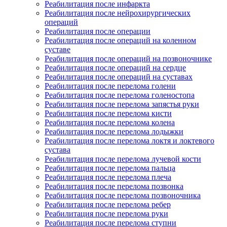
Реабилитация после инфаркта
Реабилитация после нейрохирургических
операций
Реабилитация после операции
Реабилитация после операций на коленном
суставе
Реабилитация после операций на позвоночнике
Реабилитация после операций на сердце
Реабилитация после операций на суставах
Реабилитация после перелома голени
Реабилитация после перелома голеностопа
Реабилитация после перелома запястья руки
Реабилитация после перелома кисти
Реабилитация после перелома колена
Реабилитация после перелома лодыжки
Реабилитация после перелома локтя и локтевого
сустава
Реабилитация после перелома лучевой кости
Реабилитация после перелома пальца
Реабилитация после перелома плеча
Реабилитация после перелома позвонка
Реабилитация после перелома позвоночника
Реабилитация после перелома ребер
Реабилитация после перелома руки
Реабилитация после перелома ступни