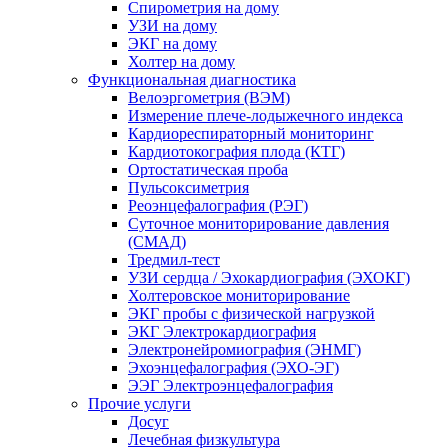
Спирометрия на дому
УЗИ на дому
ЭКГ на дому
Холтер на дому
Функциональная диагностика
Велоэргометрия (ВЭМ)
Измерение плече-лодыжечного индекса
Кардиореспираторный мониторинг
Кардиотокография плода (КТГ)
Ортостатическая проба
Пульсоксиметрия
Реоэнцефалография (РЭГ)
Суточное мониторирование давления
(СМАД)
Тредмил-тест
УЗИ сердца / Эхокардиография (ЭХОКГ)
Холтеровское мониторирование
ЭКГ пробы с физической нагрузкой
ЭКГ Электрокардиография
Электронейромиография (ЭНМГ)
Эхоэнцефалография (ЭХО-ЭГ)
ЭЭГ Электроэнцефалография
Прочие услуги
Досуг
Лечебная физкультура