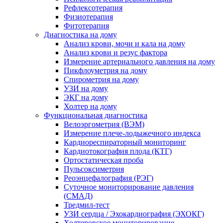
Рефлексотерапия
Физиотерапия
Фитотерапия
Диагностика на дому
Анализ крови, мочи и кала на дому
Анализ крови и резус фактора
Измерение артериального давления на дому
Пикфлоуметрия на дому
Спирометрия на дому
УЗИ на дому
ЭКГ на дому
Холтер на дому
Функциональная диагностика
Велоэргометрия (ВЭМ)
Измерение плече-лодыжечного индекса
Кардиореспираторный мониторинг
Кардиотокография плода (КТГ)
Ортостатическая проба
Пульсоксиметрия
Реоэнцефалография (РЭГ)
Суточное мониторирование давления
(СМАД)
Тредмил-тест
УЗИ сердца / Эхокардиография (ЭХОКГ)
Холтеровское мониторирование