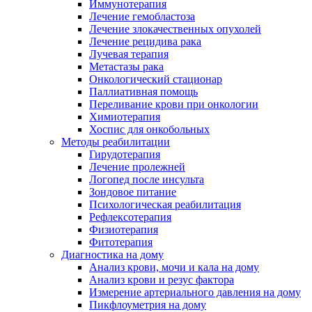
Иммунотерапия
Лечение гемобластоза
Лечение злокачественных опухолей
Лечение рецидива рака
Лучевая терапия
Метастазы рака
Онкологический стационар
Паллиативная помощь
Переливание крови при онкологии
Химиотерапия
Хоспис для онкобольных
Методы реабилитации
Гирудотерапия
Лечение пролежней
Логопед после инсульта
Зондовое питание
Психологическая реабилитация
Рефлексотерапия
Физиотерапия
Фитотерапия
Диагностика на дому
Анализ крови, мочи и кала на дому
Анализ крови и резус фактора
Измерение артериального давления на дому
Пикфлоуметрия на дому