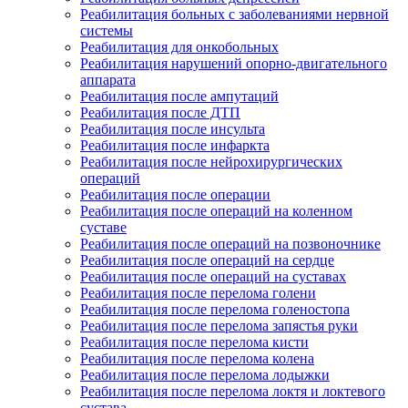
Реабилитация больных с заболеваниями нервной
системы
Реабилитация для онкобольных
Реабилитация нарушений опорно-двигательного
аппарата
Реабилитация после ампутаций
Реабилитация после ДТП
Реабилитация после инсульта
Реабилитация после инфаркта
Реабилитация после нейрохирургических
операций
Реабилитация после операции
Реабилитация после операций на коленном
суставе
Реабилитация после операций на позвоночнике
Реабилитация после операций на сердце
Реабилитация после операций на суставах
Реабилитация после перелома голени
Реабилитация после перелома голеностопа
Реабилитация после перелома запястья руки
Реабилитация после перелома кисти
Реабилитация после перелома колена
Реабилитация после перелома лодыжки
Реабилитация после перелома локтя и локтевого
сустава