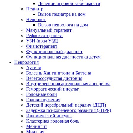
Лечение игровой зависимости
Педиатр
Вызов педиатра на дом
Невролог
Вызов невролога на дом
Мануальный терапевт
Рефлексотерапевт
УЗИ (врач УЗД)
Физиотерапевт
Функциональный диагност
Функциональная диагностика детям
Неврология
Аутизм
Болезнь Хантингтона и Баттена
Вегетососудистая дистония
Внутричерепная артериальная аневризма
Геморрагический инсульт
Головные боли
Головокружения
Детский церебральный паралич (ДЦП)
Задержка психоречевого развития (ЗПРР)
Ишемический инсульт
Кластерная головная боль
Менингит
Миалгия