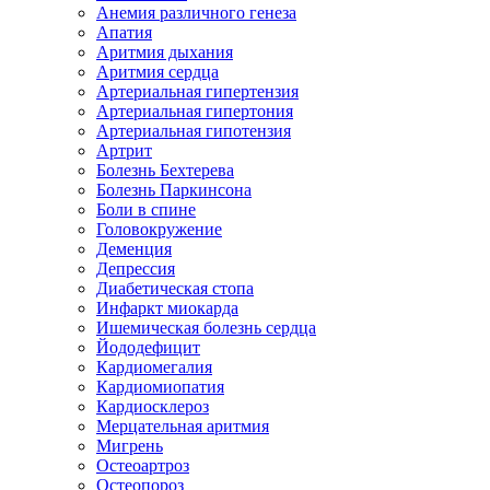
Анемия различного генеза
Апатия
Аритмия дыхания
Аритмия сердца
Артериальная гипертензия
Артериальная гипертония
Артериальная гипотензия
Артрит
Болезнь Бехтерева
Болезнь Паркинсона
Боли в спине
Головокружение
Деменция
Депрессия
Диабетическая стопа
Инфаркт миокарда
Ишемическая болезнь сердца
Йододефицит
Кардиомегалия
Кардиомиопатия
Кардиосклероз
Мерцательная аритмия
Мигрень
Остеоартроз
Остеопороз