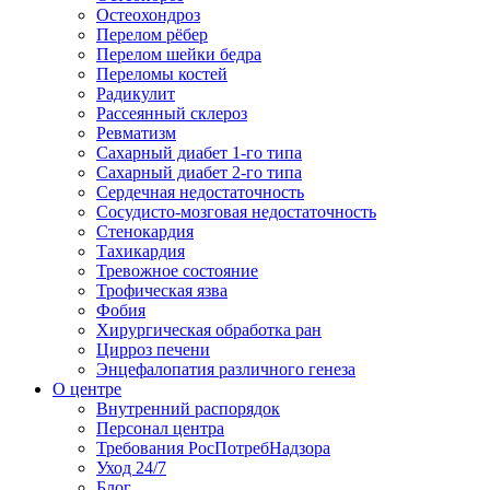
Остеохондроз
Перелом рёбер
Перелом шейки бедра
Переломы костей
Радикулит
Рассеянный склероз
Ревматизм
Сахарный диабет 1-го типа
Сахарный диабет 2-го типа
Сердечная недостаточность
Сосудисто-мозговая недостаточность
Стенокардия
Тахикардия
Тревожное состояние
Трофическая язва
Фобия
Хирургическая обработка ран
Цирроз печени
Энцефалопатия различного генеза
О центре
Внутренний распорядок
Персонал центра
Требования РосПотребНадзора
Уход 24/7
Блог