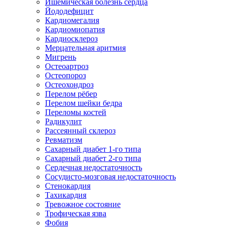
Ишемическая болезнь сердца
Йододефицит
Кардиомегалия
Кардиомиопатия
Кардиосклероз
Мерцательная аритмия
Мигрень
Остеоартроз
Остеопороз
Остеохондроз
Перелом рёбер
Перелом шейки бедра
Переломы костей
Радикулит
Рассеянный склероз
Ревматизм
Сахарный диабет 1-го типа
Сахарный диабет 2-го типа
Сердечная недостаточность
Сосудисто-мозговая недостаточность
Стенокардия
Тахикардия
Тревожное состояние
Трофическая язва
Фобия