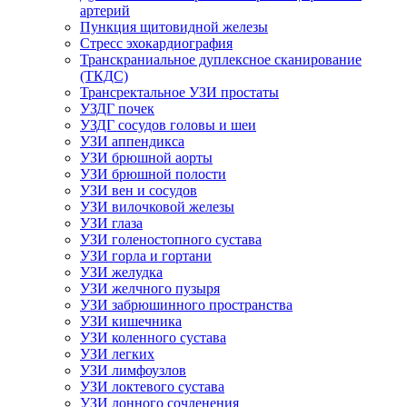
артерий
Пункция щитовидной железы
Стресс эхокардиография
Транскраниальное дуплексное сканирование
(ТКДС)
Трансректальное УЗИ простаты
УЗДГ почек
УЗДГ сосудов головы и шеи
УЗИ аппендикса
УЗИ брюшной аорты
УЗИ брюшной полости
УЗИ вен и сосудов
УЗИ вилочковой железы
УЗИ глаза
УЗИ голеностопного сустава
УЗИ горла и гортани
УЗИ желудка
УЗИ желчного пузыря
УЗИ забрюшинного пространства
УЗИ кишечника
УЗИ коленного сустава
УЗИ легких
УЗИ лимфоузлов
УЗИ локтевого сустава
УЗИ лонного сочленения