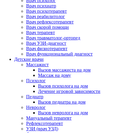
Врач психолог
Врач психиатр
Врач психотерапевт
Врач реабилитолог
Врач рефлексотерапевт
Врач скорой помощи
Врач терапевт
Врач травматолог-ортопед
Врач УЗИ-диагност
Врач физиотерапевт
Врач функциональный диагност
Детские врачи
Массажист
Вызов массажиста на дом
Массаж на дому
Психолог
Вызов психолога на дом
Лечение игровой зависимости
Педиатр
Вызов педиатра на дом
Невролог
Вызов невролога на дом
Мануальный терапевт
Рефлексотерапевт
УЗИ (врач УЗД)