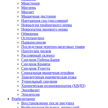
Миастения
Мигрень
Миозит
Мышечная дистония
Нарушения сна (диссомния)
Невралгия тройничного нерва
Невропатия лицевого нерва
Обмороки
Остеохондроз
Паркинсонизм
Последствия черепно-мозговых травм
Протрузия дисков
Рассеянный склероз
Синдром Гийена-Барре
Синдром Крампи
Синдром Туретта
Спинальная мышечная атрофия
Транзиторная ишемическая атака
Туннельный синдром
Хроническая полиневропатия (ХВДП)
Энцефалит
Эпилепсия
Реабилитация
Восстановление после инсульта
Реабилитация больных депрессией