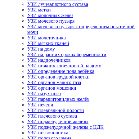
УЗИ лучезапястного сустава
УЗИ матки
УЗИ молочных желёз
УЗИ мочевого пузыря
УЗИ мочевого пузыря с определением остаточной
мочи
УЗИ мочеточника
УЗИ мягких тканей
УЗИ на дому
УЗИ на ранних сроках беременности
УЗИ надпочечников
УЗИ нижних конечностей на дому
УЗИ определение пола ребёнка
УЗИ органов грудной клетки
УЗИ органов малого таза
УЗИ органов мошонки
УЗИ пазух носа
УЗИ паращитовидных желёз
УЗИ печени
УЗИ плевральной полости
УЗИ плечевого сустава
УЗИ поджелудочной железы
УЗИ поджелудочной железы с ЦДК
УЗИ позвоночника
УЗИ полового члена