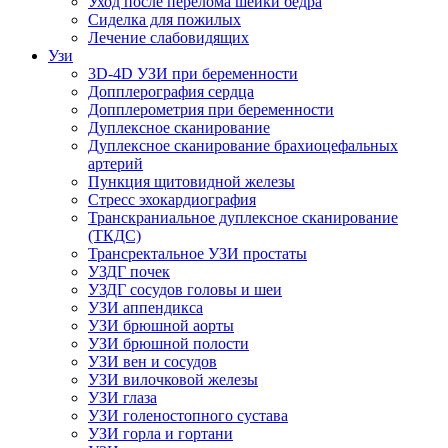
Уход после перелома шейки бедра
Сиделка для пожилых
Лечение слабовидящих
Узи
3D-4D УЗИ при беременности
Допплерография сердца
Допплерометрия при беременности
Дуплексное сканирование
Дуплексное сканирование брахиоцефальных
артерий
Пункция щитовидной железы
Стресс эхокардиография
Транскраниальное дуплексное сканирование
(ТКДС)
Трансректальное УЗИ простаты
УЗДГ почек
УЗДГ сосудов головы и шеи
УЗИ аппендикса
УЗИ брюшной аорты
УЗИ брюшной полости
УЗИ вен и сосудов
УЗИ вилочковой железы
УЗИ глаза
УЗИ голеностопного сустава
УЗИ горла и гортани