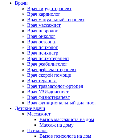
Врачи
Врач гирудотерапевт
Врач кардиолог
Врач мануальный терапевт
Врач массажист
Врач невролог
Врач онколог
Врач остеопат
Врач психолог
Врач психиатр
Врач психотерапевт
Врач реабилитолог
Врач рефлексотерапевт
Врач скорой помощи
Врач терапевт
Врач травматолог-ортопед
Врач УЗИ-диагност
Врач физиотерапевт
Врач функциональный диагност
Детские врачи
Массажист
Вызов массажиста на дом
Массаж на дому
Психолог
Вызов психолога на дом