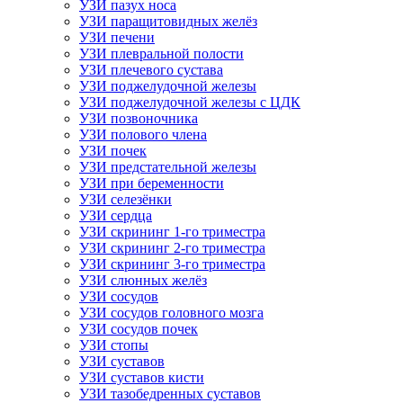
УЗИ пазух носа
УЗИ паращитовидных желёз
УЗИ печени
УЗИ плевральной полости
УЗИ плечевого сустава
УЗИ поджелудочной железы
УЗИ поджелудочной железы с ЦДК
УЗИ позвоночника
УЗИ полового члена
УЗИ почек
УЗИ предстательной железы
УЗИ при беременности
УЗИ селезёнки
УЗИ сердца
УЗИ скрининг 1-го триместра
УЗИ скрининг 2-го триместра
УЗИ скрининг 3-го триместра
УЗИ слюнных желёз
УЗИ сосудов
УЗИ сосудов головного мозга
УЗИ сосудов почек
УЗИ стопы
УЗИ суставов
УЗИ суставов кисти
УЗИ тазобедренных суставов