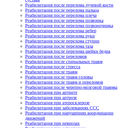
Реабилитация после перелома лучевой кости
Реабилитация после перелома пальца
Реабилитация после перелома плеча
Реабилитация после перелома позвонка
Реабилитация после перелома позвоночника
Реабилитация после перелома ребер
Реабилитация после перелома руки
Реабилитация после перелома ступни
Реабилитация после перелома таза
Реабилитация после перелома шейки бедра
Реабилитация после переломов
Реабилитация после спинальных травм
Реабилитация после стресса
Реабилитация после травм
Реабилитация после травм головы
Реабилитация после травм и переломов
Реабилитация после черепно-мозговой травмы
Реабилитация при артрите
Реабилитация при артрозе
Реабилитация при атеросклерозе
Реабилитация при заболеваниях ССС
Реабилитация при нарушениях координации
движений
Реабилитация при неврозах