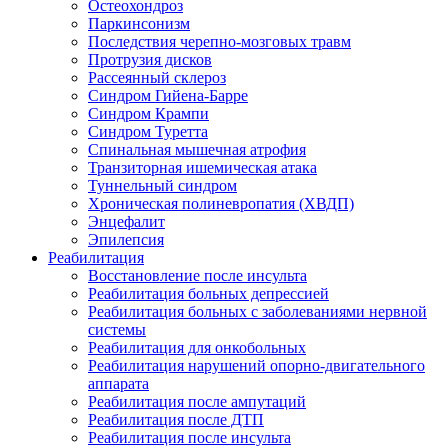
Остеохондроз
Паркинсонизм
Последствия черепно-мозговых травм
Протрузия дисков
Рассеянный склероз
Синдром Гийена-Барре
Синдром Крампи
Синдром Туретта
Спинальная мышечная атрофия
Транзиторная ишемическая атака
Туннельный синдром
Хроническая полиневропатия (ХВДП)
Энцефалит
Эпилепсия
Реабилитация
Восстановление после инсульта
Реабилитация больных депрессией
Реабилитация больных с заболеваниями нервной
системы
Реабилитация для онкобольных
Реабилитация нарушений опорно-двигательного
аппарата
Реабилитация после ампутаций
Реабилитация после ДТП
Реабилитация после инсульта