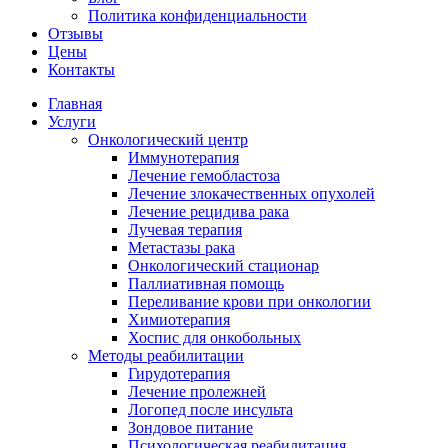
Политика конфиденциальности
Отзывы
Цены
Контакты
Главная
Услуги
Онкологический центр
Иммунотерапия
Лечение гемобластоза
Лечение злокачественных опухолей
Лечение рецидива рака
Лучевая терапия
Метастазы рака
Онкологический стационар
Паллиативная помощь
Переливание крови при онкологии
Химиотерапия
Хоспис для онкобольных
Методы реабилитации
Гирудотерапия
Лечение пролежней
Логопед после инсульта
Зондовое питание
Психологическая реабилитация