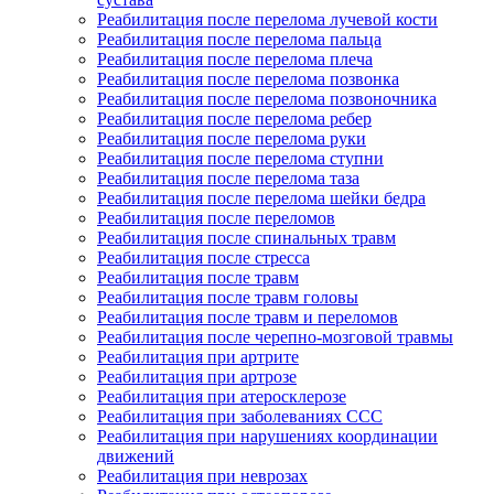
Реабилитация после перелома лучевой кости
Реабилитация после перелома пальца
Реабилитация после перелома плеча
Реабилитация после перелома позвонка
Реабилитация после перелома позвоночника
Реабилитация после перелома ребер
Реабилитация после перелома руки
Реабилитация после перелома ступни
Реабилитация после перелома таза
Реабилитация после перелома шейки бедра
Реабилитация после переломов
Реабилитация после спинальных травм
Реабилитация после стресса
Реабилитация после травм
Реабилитация после травм головы
Реабилитация после травм и переломов
Реабилитация после черепно-мозговой травмы
Реабилитация при артрите
Реабилитация при артрозе
Реабилитация при атеросклерозе
Реабилитация при заболеваниях ССС
Реабилитация при нарушениях координации
движений
Реабилитация при неврозах