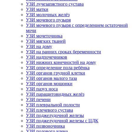
УЗИ лучезапястного сустава
УЗИ матки
УЗИ молочных желёз
УЗИ мочевого пузыря
УЗИ мочевого пузыря с определением остаточной
мочи
УЗИ мочеточника
УЗИ мягких тканей
УЗИ на дому
УЗИ на ранних сроках беременности
УЗИ надпочечников
УЗИ нижних конечностей на дому
УЗИ определение пола ребёнка
УЗИ органов грудной клетки
УЗИ органов малого таза
УЗИ органов мошонки
УЗИ пазух носа
УЗИ паращитовидных желёз
УЗИ печени
УЗИ плевральной полости
УЗИ плечевого сустава
УЗИ поджелудочной железы
УЗИ поджелудочной железы с ЦДК
УЗИ позвоночника
УЗИ полового члена