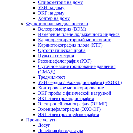
Спирометрия на дому
УЗИ на дому
ЭКГ на дому
Холтер на дому
Функциональная диагностика
Велоэргометрия (ВЭМ)
Измерение плече-лодыжечного индекса
Кардиореспираторный мониторинг
Кардиотокография плода (КТГ)
Ортостатическая проба
Пульсоксиметрия
Реоэнцефалография (РЭГ)
Суточное мониторирование давления
(СМАД)
Тредмил-тест
УЗИ сердца / Эхокардиография (ЭХОКГ)
Холтеровское мониторирование
ЭКГ пробы с физической нагрузкой
ЭКГ Электрокардиография
Электронейромиография (ЭНМГ)
Эхоэнцефалография (ЭХО-ЭГ)
ЭЭГ Электроэнцефалография
Прочие услуги
Досуг
Лечебная физкультура