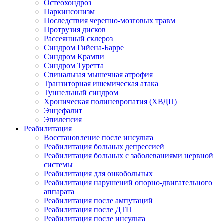
Остеохондроз
Паркинсонизм
Последствия черепно-мозговых травм
Протрузия дисков
Рассеянный склероз
Синдром Гийена-Барре
Синдром Крампи
Синдром Туретта
Спинальная мышечная атрофия
Транзиторная ишемическая атака
Туннельный синдром
Хроническая полиневропатия (ХВДП)
Энцефалит
Эпилепсия
Реабилитация
Восстановление после инсульта
Реабилитация больных депрессией
Реабилитация больных с заболеваниями нервной
системы
Реабилитация для онкобольных
Реабилитация нарушений опорно-двигательного
аппарата
Реабилитация после ампутаций
Реабилитация после ДТП
Реабилитация после инсульта