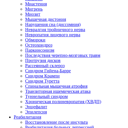
Миастения
Мигрень
Миозит
Мышечная дистония
Нарушения сна (диссомния)
Невралгия тройничного нерва
Невропатия лицевого нерва
Обмороки
Остеохондроз
Паркинсонизм
Последствия черепно-мозговых травм
Протрузия дисков
Рассеянный склероз
Синдром Гийена-Барре
Синдром Крампи
Синдром Туретта
Спинальная мышечная атрофия
Транзиторная ишемическая атака
Туннельный синдром
Хроническая полиневропатия (ХВДП)
Энцефалит
Эпилепсия
Реабилитация
Восстановление после инсульта
Реабилитация больных депрессией