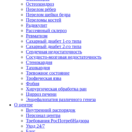
Остеохондроз
Перелом рёбер
Перелом шейки бедра
Переломы костей
Радикулит
Рассеянный склероз
Ревматизм
Сахарный диабет 1-го типа
Сахарный диабет 2-го типа
Сердечная недостаточность
Сосудисто-мозговая недостаточность
Стенокардия
Тахикардия
Тревожное состояние
Трофическая язва
Фобия
Хирургическая обработка ран
Цирроз печени
Энцефалопатия различного генеза
О центре
Внутренний распорядок
Персонал центра
Требования РосПотребНадзора
Уход 24/7
Блог