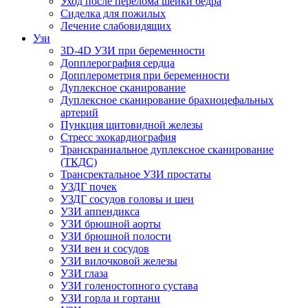
Уход после перелома шейки бедра
Сиделка для пожилых
Лечение слабовидящих
Узи
3D-4D УЗИ при беременности
Допплерография сердца
Допплерометрия при беременности
Дуплексное сканирование
Дуплексное сканирование брахиоцефальных
артерий
Пункция щитовидной железы
Стресс эхокардиография
Транскраниальное дуплексное сканирование
(ТКДС)
Трансректальное УЗИ простаты
УЗДГ почек
УЗДГ сосудов головы и шеи
УЗИ аппендикса
УЗИ брюшной аорты
УЗИ брюшной полости
УЗИ вен и сосудов
УЗИ вилочковой железы
УЗИ глаза
УЗИ голеностопного сустава
УЗИ горла и гортани