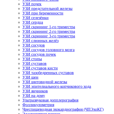
УЗИ почек
УЗИ предстательной железы
УЗИ при беременности
УЗИ селезёнки
УЗИ сердца
УЗИ скрининг 1-го триместра
УЗИ скрининг 2-го триместра
УЗИ скрининг 3-го триместра
УЗИ слюнных желёз
УЗИ сосудов
УЗИ сосудов головного мозга
УЗИ сосудов почек
УЗИ стопы
УЗИ суставов
УЗИ суставов кисти
УЗИ тазобедренных суставов
УЗИ шеи
УЗИ щитовидной железы
УЗИ эпителиального копчикового хода
УЗИ яичников
УЗИ на дому
Ультразвуковая допплерография
Фолликулометрия
Чреспищеводная эхокардиография (ЧПЭхоКГ)
Эластометрия печени