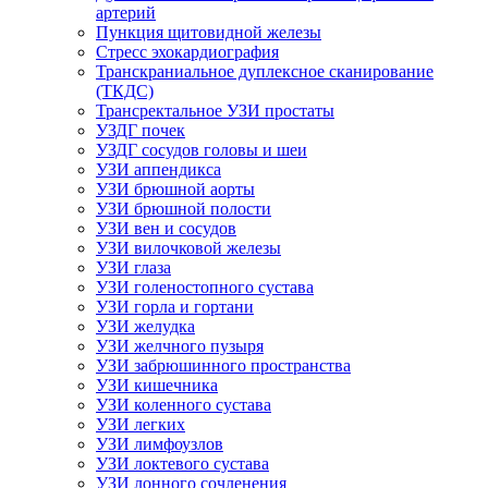
артерий
Пункция щитовидной железы
Стресс эхокардиография
Транскраниальное дуплексное сканирование
(ТКДС)
Трансректальное УЗИ простаты
УЗДГ почек
УЗДГ сосудов головы и шеи
УЗИ аппендикса
УЗИ брюшной аорты
УЗИ брюшной полости
УЗИ вен и сосудов
УЗИ вилочковой железы
УЗИ глаза
УЗИ голеностопного сустава
УЗИ горла и гортани
УЗИ желудка
УЗИ желчного пузыря
УЗИ забрюшинного пространства
УЗИ кишечника
УЗИ коленного сустава
УЗИ легких
УЗИ лимфоузлов
УЗИ локтевого сустава
УЗИ лонного сочленения