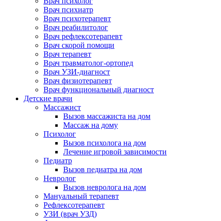
Врач психолог
Врач психиатр
Врач психотерапевт
Врач реабилитолог
Врач рефлексотерапевт
Врач скорой помощи
Врач терапевт
Врач травматолог-ортопед
Врач УЗИ-диагност
Врач физиотерапевт
Врач функциональный диагност
Детские врачи
Массажист
Вызов массажиста на дом
Массаж на дому
Психолог
Вызов психолога на дом
Лечение игровой зависимости
Педиатр
Вызов педиатра на дом
Невролог
Вызов невролога на дом
Мануальный терапевт
Рефлексотерапевт
УЗИ (врач УЗД)