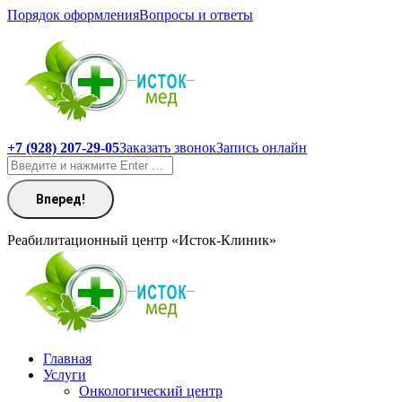
Перейти
Порядок оформления
Вопросы и ответы
к
содержанию
+7 (928) 207-29-05
Заказать звонок
Запись онлайн
Поиск:
Реабилитационный центр «Исток-Клиник»
Главная
Услуги
Онкологический центр