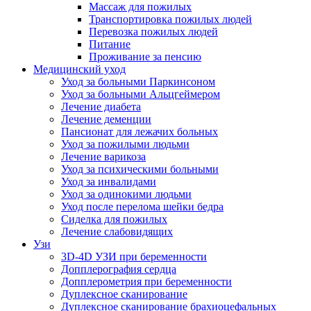
Массаж для пожилых
Транспортировка пожилых людей
Перевозка пожилых людей
Питание
Проживание за пенсию
Медицинский уход
Уход за больными Паркинсоном
Уход за больными Альцгеймером
Лечение диабета
Лечение деменции
Пансионат для лежачих больных
Уход за пожилыми людьми
Лечение варикоза
Уход за психическими больными
Уход за инвалидами
Уход за одинокими людьми
Уход после перелома шейки бедра
Сиделка для пожилых
Лечение слабовидящих
Узи
3D-4D УЗИ при беременности
Допплерография сердца
Допплерометрия при беременности
Дуплексное сканирование
Дуплексное сканирование брахиоцефальных