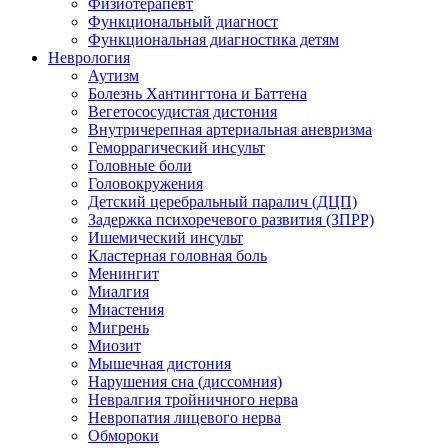
Физиотерапевт
Функциональный диагност
Функциональная диагностика детям
Неврология
Аутизм
Болезнь Хантингтона и Баттена
Вегетососудистая дистония
Внутричерепная артериальная аневризма
Геморрагический инсульт
Головные боли
Головокружения
Детский церебральный паралич (ДЦП)
Задержка психоречевого развития (ЗПРР)
Ишемический инсульт
Кластерная головная боль
Менингит
Миалгия
Миастения
Мигрень
Миозит
Мышечная дистония
Нарушения сна (диссомния)
Невралгия тройничного нерва
Невропатия лицевого нерва
Обмороки