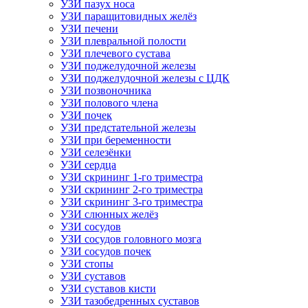
УЗИ пазух носа
УЗИ паращитовидных желёз
УЗИ печени
УЗИ плевральной полости
УЗИ плечевого сустава
УЗИ поджелудочной железы
УЗИ поджелудочной железы с ЦДК
УЗИ позвоночника
УЗИ полового члена
УЗИ почек
УЗИ предстательной железы
УЗИ при беременности
УЗИ селезёнки
УЗИ сердца
УЗИ скрининг 1-го триместра
УЗИ скрининг 2-го триместра
УЗИ скрининг 3-го триместра
УЗИ слюнных желёз
УЗИ сосудов
УЗИ сосудов головного мозга
УЗИ сосудов почек
УЗИ стопы
УЗИ суставов
УЗИ суставов кисти
УЗИ тазобедренных суставов