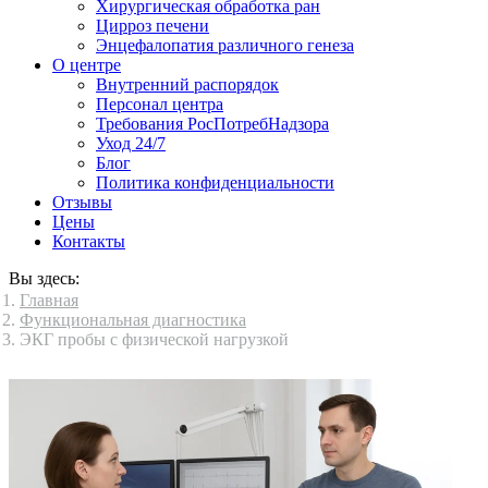
Хирургическая обработка ран
Цирроз печени
Энцефалопатия различного генеза
О центре
Внутренний распорядок
Персонал центра
Требования РосПотребНадзора
Уход 24/7
Блог
Политика конфиденциальности
Отзывы
Цены
Контакты
Вы здесь:
Главная
Функциональная диагностика
ЭКГ пробы с физической нагрузкой