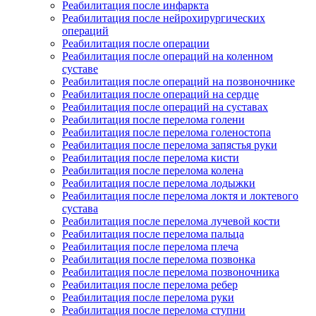
Реабилитация после инфаркта
Реабилитация после нейрохирургических
операций
Реабилитация после операции
Реабилитация после операций на коленном
суставе
Реабилитация после операций на позвоночнике
Реабилитация после операций на сердце
Реабилитация после операций на суставах
Реабилитация после перелома голени
Реабилитация после перелома голеностопа
Реабилитация после перелома запястья руки
Реабилитация после перелома кисти
Реабилитация после перелома колена
Реабилитация после перелома лодыжки
Реабилитация после перелома локтя и локтевого
сустава
Реабилитация после перелома лучевой кости
Реабилитация после перелома пальца
Реабилитация после перелома плеча
Реабилитация после перелома позвонка
Реабилитация после перелома позвоночника
Реабилитация после перелома ребер
Реабилитация после перелома руки
Реабилитация после перелома ступни