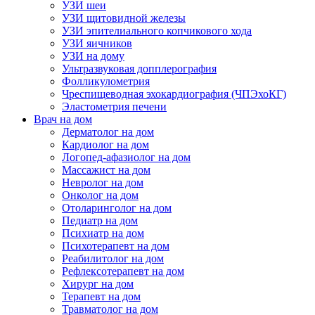
УЗИ шеи
УЗИ щитовидной железы
УЗИ эпителиального копчикового хода
УЗИ яичников
УЗИ на дому
Ультразвуковая допплерография
Фолликулометрия
Чреспищеводная эхокардиография (ЧПЭхоКГ)
Эластометрия печени
Врач на дом
Дерматолог на дом
Кардиолог на дом
Логопед-афазиолог на дом
Массажист на дом
Невролог на дом
Онколог на дом
Отоларинголог на дом
Педиатр на дом
Психиатр на дом
Психотерапевт на дом
Реабилитолог на дом
Рефлексотерапевт на дом
Хирург на дом
Терапевт на дом
Травматолог на дом