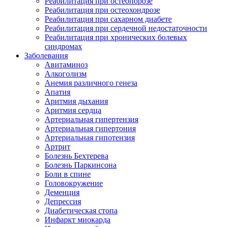
Реабилитация при остеопорозе
Реабилитация при остеохондрозе
Реабилитация при сахарном диабете
Реабилитация при сердечной недостаточности
Реабилитация при хронических болевых
синдромах
Заболевания
Авитаминоз
Алкоголизм
Анемия различного генеза
Апатия
Аритмия дыхания
Аритмия сердца
Артериальная гипертензия
Артериальная гипертония
Артериальная гипотензия
Артрит
Болезнь Бехтерева
Болезнь Паркинсона
Боли в спине
Головокружение
Деменция
Депрессия
Диабетическая стопа
Инфаркт миокарда