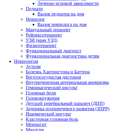
Лечение игровой зависимости
Педиатр
Вызов педиатра на дом
Невролог
Вызов невролога на дом
Мануальный терапевт
Рефлексотерапевт
УЗИ (врач УЗД)
Физиотерапевт
Функциональный диагност
Функциональная диагностика детям
Неврология
Аутизм
Болезнь Хантингтона и Баттена
Вегетососудистая дистония
Внутричерепная артериальная аневризма
Геморрагический инсульт
Головные боли
Головокружения
Детский церебральный паралич (ДЦП)
Задержка психоречевого развития (ЗПРР)
Ишемический инсульт
Кластерная головная боль
Менингит
Миалгия