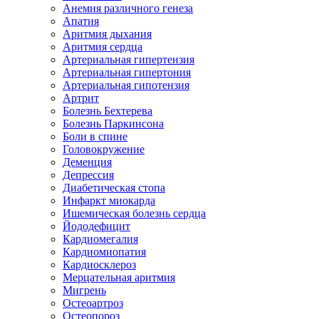
Анемия различного генеза
Апатия
Аритмия дыхания
Аритмия сердца
Артериальная гипертензия
Артериальная гипертония
Артериальная гипотензия
Артрит
Болезнь Бехтерева
Болезнь Паркинсона
Боли в спине
Головокружение
Деменция
Депрессия
Диабетическая стопа
Инфаркт миокарда
Ишемическая болезнь сердца
Йододефицит
Кардиомегалия
Кардиомиопатия
Кардиосклероз
Мерцательная аритмия
Мигрень
Остеоартроз
Остеопороз