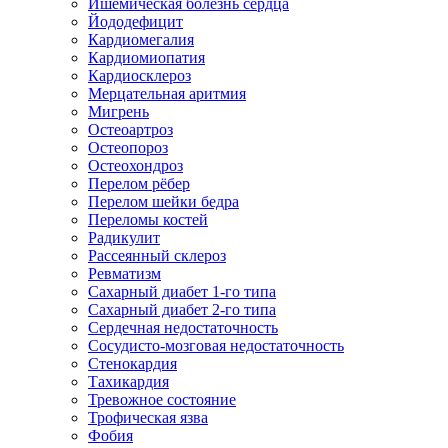
Ишемическая болезнь сердца
Йододефицит
Кардиомегалия
Кардиомиопатия
Кардиосклероз
Мерцательная аритмия
Мигрень
Остеоартроз
Остеопороз
Остеохондроз
Перелом рёбер
Перелом шейки бедра
Переломы костей
Радикулит
Рассеянный склероз
Ревматизм
Сахарный диабет 1-го типа
Сахарный диабет 2-го типа
Сердечная недостаточность
Сосудисто-мозговая недостаточность
Стенокардия
Тахикардия
Тревожное состояние
Трофическая язва
Фобия