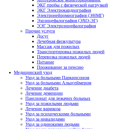
ЭКГ пробы с физической нагрузкой
ЭКГ Электрокардиография
Электронейромиография (ЭНМГ)
Эхоэнцефалография (ЭХО-ЭГ)
ЭЭГ Электроэнцефалография
Прочие услуги
Досуг
Лечебная физкультура
Массаж для пожилых
Транспортировка пожилых людей
Перевозка пожилых людей
Питание
Проживание за пенсию
Медицинский уход
Уход за больными Паркинсоном
Уход за больными Альцгеймером
Лечение диабета
Лечение деменции
Пансионат для лежачих больных
Уход за пожилыми людьми
Лечение варикоза
Уход за психическими больными
Уход за инвалидами
Уход за одинокими людьми