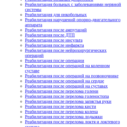
Реабилитация больных с заболеваниями нервной
системы
Реабилитация для онкобольных
Реабилитация нарушений опорно-двигательного
аппарата
Реабилитация после ампутаций
Реабилитация после ДТП
Реабилитация после инсульта
Реабилитация после инфаркта
Реабилитация после нейрохирургических
операций
Реабилитация после операции
Реабилитация после операций на коленном
суставе
Реабилитация после операций на позвоночнике
Реабилитация после операций на сердце
Реабилитация после операций на суставах
Реабилитация после перелома голени
Реабилитация после перелома голеностопа
Реабилитация после перелома запястья руки
Реабилитация после перелома кисти
Реабилитация после перелома колена
Реабилитация после перелома лодыжки
Реабилитация после перелома локтя и локтевого
сустава