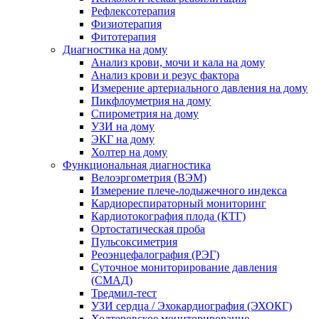
Рефлексотерапия
Физиотерапия
Фитотерапия
Диагностика на дому
Анализ крови, мочи и кала на дому
Анализ крови и резус фактора
Измерение артериального давления на дому
Пикфлоуметрия на дому
Спирометрия на дому
УЗИ на дому
ЭКГ на дому
Холтер на дому
Функциональная диагностика
Велоэргометрия (ВЭМ)
Измерение плече-лодыжечного индекса
Кардиореспираторный мониторинг
Кардиотокография плода (КТГ)
Ортостатическая проба
Пульсоксиметрия
Реоэнцефалография (РЭГ)
Суточное мониторирование давления
(СМАД)
Тредмил-тест
УЗИ сердца / Эхокардиография (ЭХОКГ)
Холтеровское мониторирование