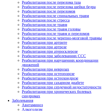
Реабилитация после перелома таза
Реабилитация после перелома шейки бедра
Реабилитация после переломов
Реабилитация после спинальных травм
Реабилитация после стресса
Реабилитация после травм
Реабилитация после травм головы
Реабилитация после травм и переломов
Реабилитация после черепно-мозговой травмы
Реабилитация при артрите
Реабилитация при артрозе
Реабилитация при атеросклерозе
Реабилитация при заболеваниях ССС
Реабилитация при нарушениях координации
движений
Реабилитация при неврозах
Реабилитация при остеопорозе
Реабилитация при остеохондрозе
Реабилитация при сахарном диабете
Реабилитация при сердечной недостаточности
Реабилитация при хронических болевых
синдромах
Заболевания
Авитаминоз
Алкоголизм