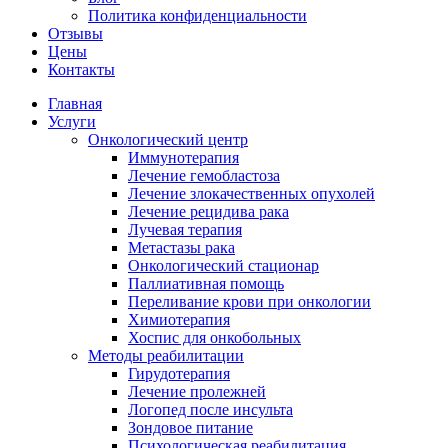
Политика конфиденциальности
Отзывы
Цены
Контакты
Главная
Услуги
Онкологический центр
Иммунотерапия
Лечение гемобластоза
Лечение злокачественных опухолей
Лечение рецидива рака
Лучевая терапия
Метастазы рака
Онкологический стационар
Паллиативная помощь
Переливание крови при онкологии
Химиотерапия
Хоспис для онкобольных
Методы реабилитации
Гирудотерапия
Лечение пролежней
Логопед после инсульта
Зондовое питание
Психологическая реабилитация