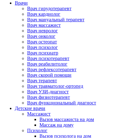
Врачи
Врач гирудотерапевт
Врач кардиолог
Врач мануальный терапевт
Врач массажист
Врач невролог
Врач онколог
Врач остеопат
Врач психолог
Врач психиатр
Врач психотерапевт
Врач реабилитолог
Врач рефлексотерапевт
Врач скорой помощи
Врач терапевт
Врач травматолог-ортопед
Врач УЗИ-диагност
Врач физиотерапевт
Врач функциональный диагност
Детские врачи
Массажист
Вызов массажиста на дом
Массаж на дому
Психолог
Вызов психолога на дом