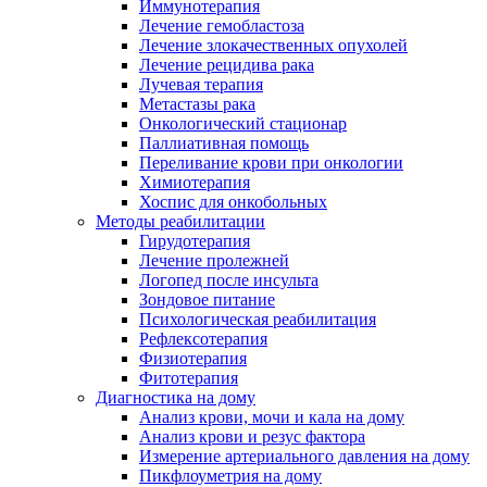
Иммунотерапия
Лечение гемобластоза
Лечение злокачественных опухолей
Лечение рецидива рака
Лучевая терапия
Метастазы рака
Онкологический стационар
Паллиативная помощь
Переливание крови при онкологии
Химиотерапия
Хоспис для онкобольных
Методы реабилитации
Гирудотерапия
Лечение пролежней
Логопед после инсульта
Зондовое питание
Психологическая реабилитация
Рефлексотерапия
Физиотерапия
Фитотерапия
Диагностика на дому
Анализ крови, мочи и кала на дому
Анализ крови и резус фактора
Измерение артериального давления на дому
Пикфлоуметрия на дому