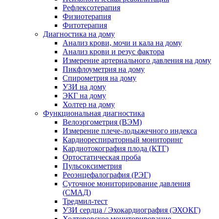
Рефлексотерапия
Физиотерапия
Фитотерапия
Диагностика на дому
Анализ крови, мочи и кала на дому
Анализ крови и резус фактора
Измерение артериального давления на дому
Пикфлоуметрия на дому
Спирометрия на дому
УЗИ на дому
ЭКГ на дому
Холтер на дому
Функциональная диагностика
Велоэргометрия (ВЭМ)
Измерение плече-лодыжечного индекса
Кардиореспираторный мониторинг
Кардиотокография плода (КТГ)
Ортостатическая проба
Пульсоксиметрия
Реоэнцефалография (РЭГ)
Суточное мониторирование давления
(СМАД)
Тредмил-тест
УЗИ сердца / Эхокардиография (ЭХОКГ)
Холтеровское мониторирование