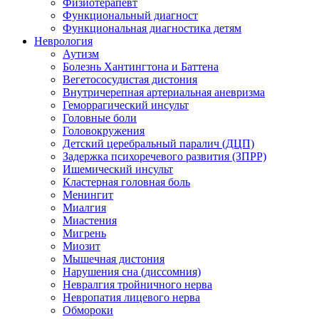
Физиотерапевт
Функциональный диагност
Функциональная диагностика детям
Неврология
Аутизм
Болезнь Хантингтона и Баттена
Вегетососудистая дистония
Внутричерепная артериальная аневризма
Геморрагический инсульт
Головные боли
Головокружения
Детский церебральный паралич (ДЦП)
Задержка психоречевого развития (ЗПРР)
Ишемический инсульт
Кластерная головная боль
Менингит
Миалгия
Миастения
Мигрень
Миозит
Мышечная дистония
Нарушения сна (диссомния)
Невралгия тройничного нерва
Невропатия лицевого нерва
Обмороки