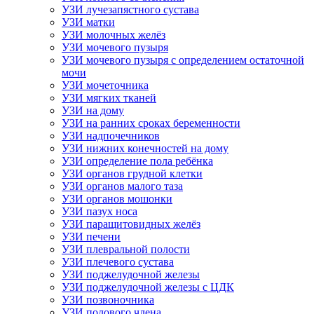
УЗИ лучезапястного сустава
УЗИ матки
УЗИ молочных желёз
УЗИ мочевого пузыря
УЗИ мочевого пузыря с определением остаточной
мочи
УЗИ мочеточника
УЗИ мягких тканей
УЗИ на дому
УЗИ на ранних сроках беременности
УЗИ надпочечников
УЗИ нижних конечностей на дому
УЗИ определение пола ребёнка
УЗИ органов грудной клетки
УЗИ органов малого таза
УЗИ органов мошонки
УЗИ пазух носа
УЗИ паращитовидных желёз
УЗИ печени
УЗИ плевральной полости
УЗИ плечевого сустава
УЗИ поджелудочной железы
УЗИ поджелудочной железы с ЦДК
УЗИ позвоночника
УЗИ полового члена