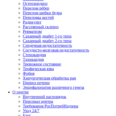
Остеохондроз
Перелом рёбер
Перелом шейки бедра
Переломы костей
Радикулит
Рассеянный склероз
Ревматизм
Сахарный диабет 1-го типа
Сахарный диабет 2-го типа
Сердечная недостаточность
Сосудисто-мозговая недостаточность
Стенокардия
Тахикардия
Тревожное состояние
Трофическая язва
Фобия
Хирургическая обработка ран
Цирроз печени
Энцефалопатия различного генеза
О центре
Внутренний распорядок
Персонал центра
Требования РосПотребНадзора
Уход 24/7
Блог