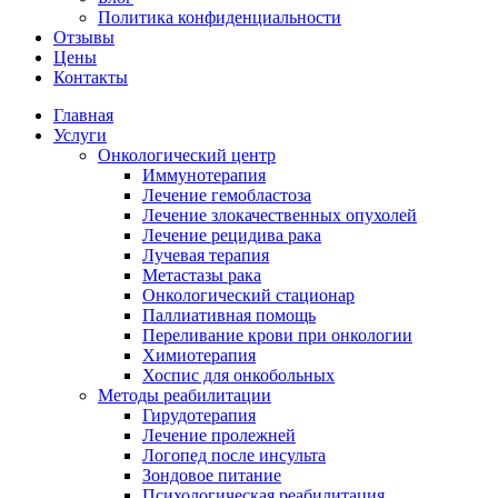
Политика конфиденциальности
Отзывы
Цены
Контакты
Главная
Услуги
Онкологический центр
Иммунотерапия
Лечение гемобластоза
Лечение злокачественных опухолей
Лечение рецидива рака
Лучевая терапия
Метастазы рака
Онкологический стационар
Паллиативная помощь
Переливание крови при онкологии
Химиотерапия
Хоспис для онкобольных
Методы реабилитации
Гирудотерапия
Лечение пролежней
Логопед после инсульта
Зондовое питание
Психологическая реабилитация