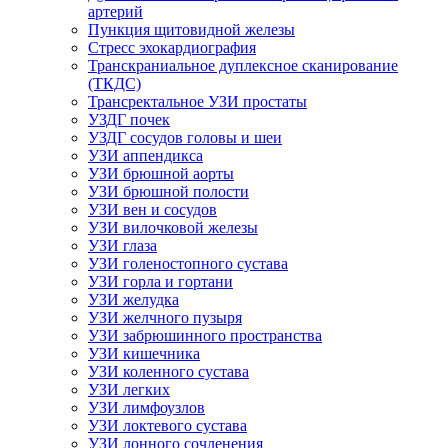
артерий
Пункция щитовидной железы
Стресс эхокардиография
Транскраниальное дуплексное сканирование
(ТКДС)
Трансректальное УЗИ простаты
УЗДГ почек
УЗДГ сосудов головы и шеи
УЗИ аппендикса
УЗИ брюшной аорты
УЗИ брюшной полости
УЗИ вен и сосудов
УЗИ вилочковой железы
УЗИ глаза
УЗИ голеностопного сустава
УЗИ горла и гортани
УЗИ желудка
УЗИ желчного пузыря
УЗИ забрюшинного пространства
УЗИ кишечника
УЗИ коленного сустава
УЗИ легких
УЗИ лимфоузлов
УЗИ локтевого сустава
УЗИ лонного сочленения