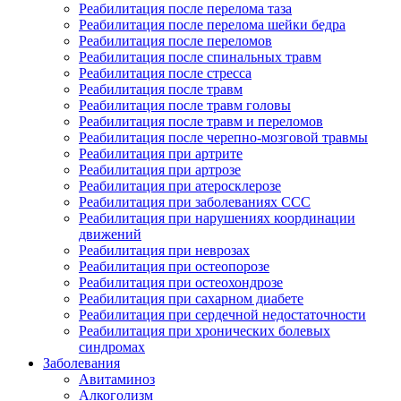
Реабилитация после перелома таза
Реабилитация после перелома шейки бедра
Реабилитация после переломов
Реабилитация после спинальных травм
Реабилитация после стресса
Реабилитация после травм
Реабилитация после травм головы
Реабилитация после травм и переломов
Реабилитация после черепно-мозговой травмы
Реабилитация при артрите
Реабилитация при артрозе
Реабилитация при атеросклерозе
Реабилитация при заболеваниях ССС
Реабилитация при нарушениях координации
движений
Реабилитация при неврозах
Реабилитация при остеопорозе
Реабилитация при остеохондрозе
Реабилитация при сахарном диабете
Реабилитация при сердечной недостаточности
Реабилитация при хронических болевых
синдромах
Заболевания
Авитаминоз
Алкоголизм