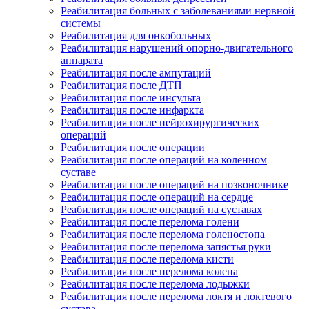
Реабилитация больных с заболеваниями нервной
системы
Реабилитация для онкобольных
Реабилитация нарушений опорно-двигательного
аппарата
Реабилитация после ампутаций
Реабилитация после ДТП
Реабилитация после инсульта
Реабилитация после инфаркта
Реабилитация после нейрохирургических
операций
Реабилитация после операции
Реабилитация после операций на коленном
суставе
Реабилитация после операций на позвоночнике
Реабилитация после операций на сердце
Реабилитация после операций на суставах
Реабилитация после перелома голени
Реабилитация после перелома голеностопа
Реабилитация после перелома запястья руки
Реабилитация после перелома кисти
Реабилитация после перелома колена
Реабилитация после перелома лодыжки
Реабилитация после перелома локтя и локтевого
сустава