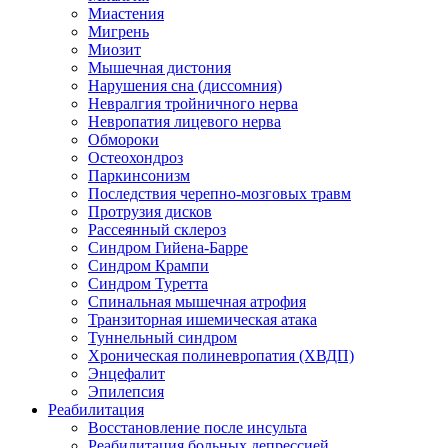
Миастения
Мигрень
Миозит
Мышечная дистония
Нарушения сна (диссомния)
Невралгия тройничного нерва
Невропатия лицевого нерва
Обмороки
Остеохондроз
Паркинсонизм
Последствия черепно-мозговых травм
Протрузия дисков
Рассеянный склероз
Синдром Гийена-Барре
Синдром Крампи
Синдром Туретта
Спинальная мышечная атрофия
Транзиторная ишемическая атака
Туннельный синдром
Хроническая полиневропатия (ХВДП)
Энцефалит
Эпилепсия
Реабилитация
Восстановление после инсульта
Реабилитация больных депрессией