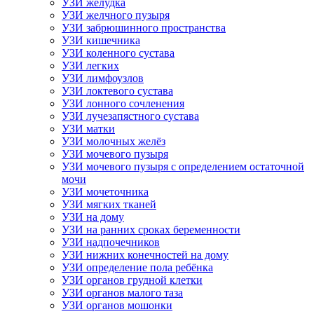
УЗИ желудка
УЗИ желчного пузыря
УЗИ забрюшинного пространства
УЗИ кишечника
УЗИ коленного сустава
УЗИ легких
УЗИ лимфоузлов
УЗИ локтевого сустава
УЗИ лонного сочленения
УЗИ лучезапястного сустава
УЗИ матки
УЗИ молочных желёз
УЗИ мочевого пузыря
УЗИ мочевого пузыря с определением остаточной
мочи
УЗИ мочеточника
УЗИ мягких тканей
УЗИ на дому
УЗИ на ранних сроках беременности
УЗИ надпочечников
УЗИ нижних конечностей на дому
УЗИ определение пола ребёнка
УЗИ органов грудной клетки
УЗИ органов малого таза
УЗИ органов мошонки