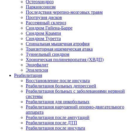
Остеохондроз
Паркинсонизм
Последствия черепно-мозговых травм
Протрузия дисков
Рассеянный склероз
Синдром Гийена-Барре
Синдром Крампи
Синдром Туретта
Спинальная мышечная атрофия
Транзиторная ишемическая атака
Туннельный синдром
Хроническая полиневропатия (ХВДП)
Энцефалит
Эпилепсия
Реабилитация
Восстановление после инсульта
Реабилитация больных депрессией
Реабилитация больных с заболеваниями нервной
системы
Реабилитация для онкобольных
Реабилитация нарушений опорно-двигательного
аппарата
Реабилитация после ампутаций
Реабилитация после ДТП
Реабилитация после инсульта