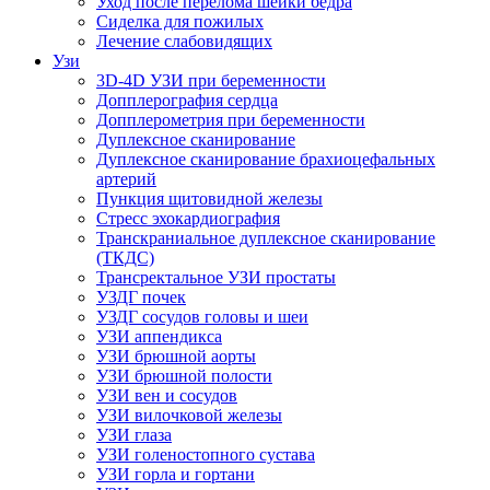
Уход после перелома шейки бедра
Сиделка для пожилых
Лечение слабовидящих
Узи
3D-4D УЗИ при беременности
Допплерография сердца
Допплерометрия при беременности
Дуплексное сканирование
Дуплексное сканирование брахиоцефальных
артерий
Пункция щитовидной железы
Стресс эхокардиография
Транскраниальное дуплексное сканирование
(ТКДС)
Трансректальное УЗИ простаты
УЗДГ почек
УЗДГ сосудов головы и шеи
УЗИ аппендикса
УЗИ брюшной аорты
УЗИ брюшной полости
УЗИ вен и сосудов
УЗИ вилочковой железы
УЗИ глаза
УЗИ голеностопного сустава
УЗИ горла и гортани