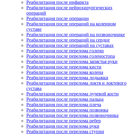
Реабилитация после инфаркта
Реабилитация после нейрохирургических
операций
Реабилитация после операции
Реабилитация после операций на коленном
суставе
Реабилитация после операций на позвоночнике
Реабилитация после операций на сердце
Реабилитация после операций на суставах
Реабилитация после перелома голени
Реабилитация после перелома голеностопа
Реабилитация после перелома запястья руки
Реабилитация после перелома кисти
Реабилитация после перелома колена
Реабилитация после перелома лодыжки
Реабилитация после перелома локтя и локтевого
сустава
Реабилитация после перелома лучевой кости
Реабилитация после перелома пальца
Реабилитация после перелома плеча
Реабилитация после перелома позвонка
Реабилитация после перелома позвоночника
Реабилитация после перелома ребер
Реабилитация после перелома руки
Реабилитация после перелома ступни