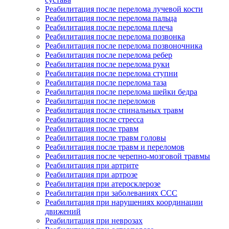
Реабилитация после перелома лучевой кости
Реабилитация после перелома пальца
Реабилитация после перелома плеча
Реабилитация после перелома позвонка
Реабилитация после перелома позвоночника
Реабилитация после перелома ребер
Реабилитация после перелома руки
Реабилитация после перелома ступни
Реабилитация после перелома таза
Реабилитация после перелома шейки бедра
Реабилитация после переломов
Реабилитация после спинальных травм
Реабилитация после стресса
Реабилитация после травм
Реабилитация после травм головы
Реабилитация после травм и переломов
Реабилитация после черепно-мозговой травмы
Реабилитация при артрите
Реабилитация при артрозе
Реабилитация при атеросклерозе
Реабилитация при заболеваниях ССС
Реабилитация при нарушениях координации
движений
Реабилитация при неврозах