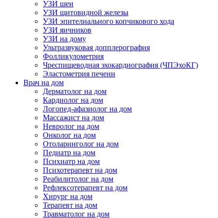
УЗИ шеи
УЗИ щитовидной железы
УЗИ эпителиального копчикового хода
УЗИ яичников
УЗИ на дому
Ультразвуковая допплерография
Фолликулометрия
Чреспищеводная эхокардиография (ЧПЭхоКГ)
Эластометрия печени
Врач на дом
Дерматолог на дом
Кардиолог на дом
Логопед-афазиолог на дом
Массажист на дом
Невролог на дом
Онколог на дом
Отоларинголог на дом
Педиатр на дом
Психиатр на дом
Психотерапевт на дом
Реабилитолог на дом
Рефлексотерапевт на дом
Хирург на дом
Терапевт на дом
Травматолог на дом