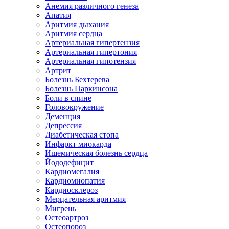
Анемия различного генеза
Апатия
Аритмия дыхания
Аритмия сердца
Артериальная гипертензия
Артериальная гипертония
Артериальная гипотензия
Артрит
Болезнь Бехтерева
Болезнь Паркинсона
Боли в спине
Головокружение
Деменция
Депрессия
Диабетическая стопа
Инфаркт миокарда
Ишемическая болезнь сердца
Йододефицит
Кардиомегалия
Кардиомиопатия
Кардиосклероз
Мерцательная аритмия
Мигрень
Остеоартроз
Остеопороз