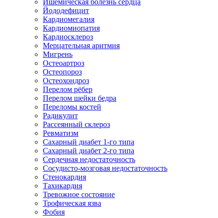
Ишемическая болезнь сердца
Йододефицит
Кардиомегалия
Кардиомиопатия
Кардиосклероз
Мерцательная аритмия
Мигрень
Остеоартроз
Остеопороз
Остеохондроз
Перелом рёбер
Перелом шейки бедра
Переломы костей
Радикулит
Рассеянный склероз
Ревматизм
Сахарный диабет 1-го типа
Сахарный диабет 2-го типа
Сердечная недостаточность
Сосудисто-мозговая недостаточность
Стенокардия
Тахикардия
Тревожное состояние
Трофическая язва
Фобия