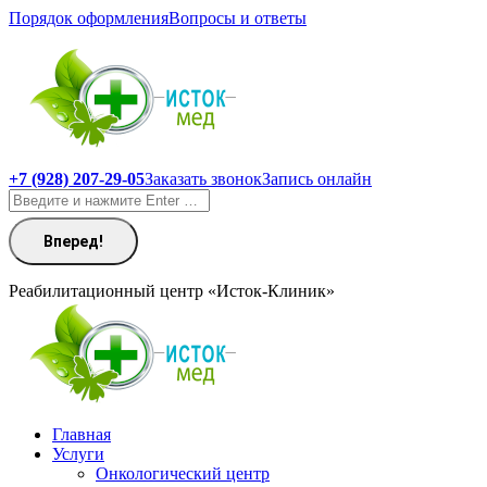
Перейти
Порядок оформления
Вопросы и ответы
к
содержанию
+7 (928) 207-29-05
Заказать звонок
Запись онлайн
Поиск:
Реабилитационный центр «Исток-Клиник»
Главная
Услуги
Онкологический центр