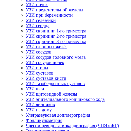
УЗИ почек
УЗИ предстательной железы
УЗИ при беременности
УЗИ селезёнки
УЗИ сердца
УЗИ скрининг 1-го триместра
УЗИ скрининг 2-го триместра
УЗИ скрининг 3-го триместра
УЗИ слюнных желёз
УЗИ сосудов
УЗИ сосудов головного мозга
УЗИ сосудов почек
УЗИ стопы
УЗИ суставов
УЗИ суставов кисти
УЗИ тазобедренных суставов
УЗИ шеи
УЗИ щитовидной железы
УЗИ эпителиального копчикового хода
УЗИ яичников
УЗИ на дому
Ультразвуковая допплерография
Фолликулометрия
Чреспищеводная эхокардиография (ЧПЭхоКГ)
Эластометрия печени