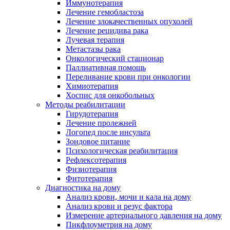
Иммунотерапия
Лечение гемобластоза
Лечение злокачественных опухолей
Лечение рецидива рака
Лучевая терапия
Метастазы рака
Онкологический стационар
Паллиативная помощь
Переливание крови при онкологии
Химиотерапия
Хоспис для онкобольных
Методы реабилитации
Гирудотерапия
Лечение пролежней
Логопед после инсульта
Зондовое питание
Психологическая реабилитация
Рефлексотерапия
Физиотерапия
Фитотерапия
Диагностика на дому
Анализ крови, мочи и кала на дому
Анализ крови и резус фактора
Измерение артериального давления на дому
Пикфлоуметрия на дому