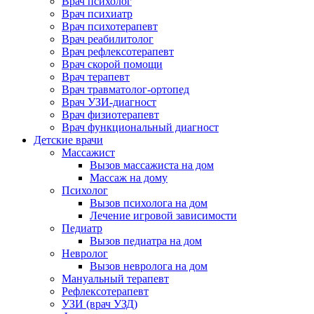
Врач психолог
Врач психиатр
Врач психотерапевт
Врач реабилитолог
Врач рефлексотерапевт
Врач скорой помощи
Врач терапевт
Врач травматолог-ортопед
Врач УЗИ-диагност
Врач физиотерапевт
Врач функциональный диагност
Детские врачи
Массажист
Вызов массажиста на дом
Массаж на дому
Психолог
Вызов психолога на дом
Лечение игровой зависимости
Педиатр
Вызов педиатра на дом
Невролог
Вызов невролога на дом
Мануальный терапевт
Рефлексотерапевт
УЗИ (врач УЗД)