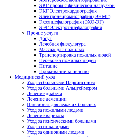
ЭКГ пробы с физической нагрузкой
ЭКГ Электрокардиография
Электронейромиография (ЭНМГ)
Эхоэнцефалография (ЭХО-ЭГ)
ЭЭГ Электроэнцефалография
Прочие услуги
Досуг
Лечебная физкультура
Массаж для пожилых
Транспортировка пожилых людей
Перевозка пожилых людей
Питание
Проживание за пенсию
Медицинский уход
Уход за больными Паркинсоном
Уход за больными Альцгеймером
Лечение диабета
Лечение деменции
Пансионат для лежачих больных
Уход за пожилыми людьми
Лечение варикоза
Уход за психическими больными
Уход за инвалидами
Уход за одинокими людьми