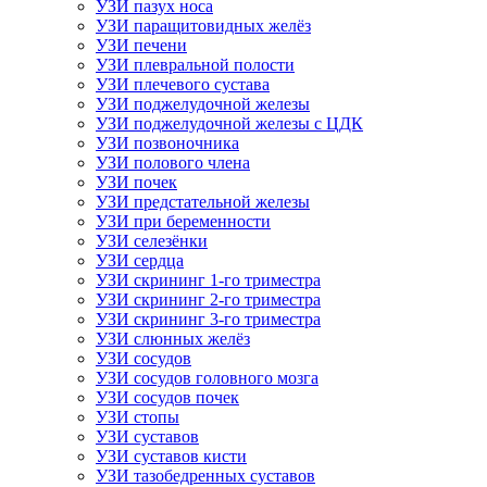
УЗИ пазух носа
УЗИ паращитовидных желёз
УЗИ печени
УЗИ плевральной полости
УЗИ плечевого сустава
УЗИ поджелудочной железы
УЗИ поджелудочной железы с ЦДК
УЗИ позвоночника
УЗИ полового члена
УЗИ почек
УЗИ предстательной железы
УЗИ при беременности
УЗИ селезёнки
УЗИ сердца
УЗИ скрининг 1-го триместра
УЗИ скрининг 2-го триместра
УЗИ скрининг 3-го триместра
УЗИ слюнных желёз
УЗИ сосудов
УЗИ сосудов головного мозга
УЗИ сосудов почек
УЗИ стопы
УЗИ суставов
УЗИ суставов кисти
УЗИ тазобедренных суставов