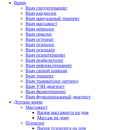
Врачи
Врач гирудотерапевт
Врач кардиолог
Врач мануальный терапевт
Врач массажист
Врач невролог
Врач онколог
Врач остеопат
Врач психолог
Врач психиатр
Врач психотерапевт
Врач реабилитолог
Врач рефлексотерапевт
Врач скорой помощи
Врач терапевт
Врач травматолог-ортопед
Врач УЗИ-диагност
Врач физиотерапевт
Врач функциональный диагност
Детские врачи
Массажист
Вызов массажиста на дом
Массаж на дому
Психолог
Вызов психолога на дом