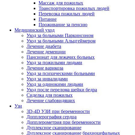
Массаж для пожилых
Транспортировка пожилых людей
Перевозка пожилых людей
Питание
Проживание за пенсию
Медицинский уход
Уход за больными Паркинсоном
Уход за больными Альцгеймером
Лечение диабета
Лечение деменции
Пансионат для лежачих больных
Уход за пожилыми людьми
Лечение варикоза
Уход за психическими больными
Уход за инвалидами
Уход за одинокими людьми
Уход после перелома шейки бедра
Сиделка для пожилых
Лечение слабовидящих
Узи
3D-4D УЗИ при беременности
Допплерография сердца
Допплерометрия при беременности
Дуплексное сканирование
Дуплексное сканирование брахиоцефальных