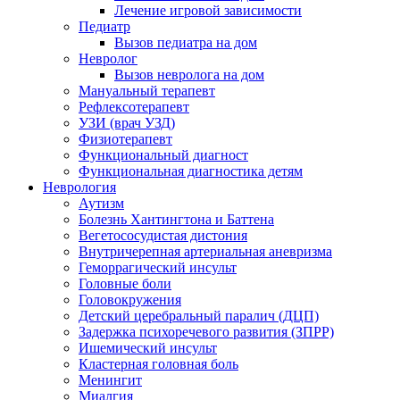
Лечение игровой зависимости
Педиатр
Вызов педиатра на дом
Невролог
Вызов невролога на дом
Мануальный терапевт
Рефлексотерапевт
УЗИ (врач УЗД)
Физиотерапевт
Функциональный диагност
Функциональная диагностика детям
Неврология
Аутизм
Болезнь Хантингтона и Баттена
Вегетососудистая дистония
Внутричерепная артериальная аневризма
Геморрагический инсульт
Головные боли
Головокружения
Детский церебральный паралич (ДЦП)
Задержка психоречевого развития (ЗПРР)
Ишемический инсульт
Кластерная головная боль
Менингит
Миалгия