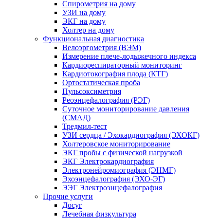
Спирометрия на дому
УЗИ на дому
ЭКГ на дому
Холтер на дому
Функциональная диагностика
Велоэргометрия (ВЭМ)
Измерение плече-лодыжечного индекса
Кардиореспираторный мониторинг
Кардиотокография плода (КТГ)
Ортостатическая проба
Пульсоксиметрия
Реоэнцефалография (РЭГ)
Суточное мониторирование давления
(СМАД)
Тредмил-тест
УЗИ сердца / Эхокардиография (ЭХОКГ)
Холтеровское мониторирование
ЭКГ пробы с физической нагрузкой
ЭКГ Электрокардиография
Электронейромиография (ЭНМГ)
Эхоэнцефалография (ЭХО-ЭГ)
ЭЭГ Электроэнцефалография
Прочие услуги
Досуг
Лечебная физкультура