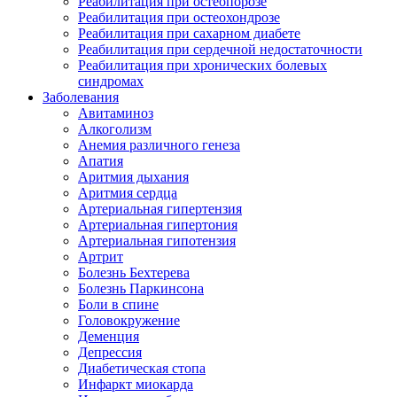
Реабилитация при остеопорозе
Реабилитация при остеохондрозе
Реабилитация при сахарном диабете
Реабилитация при сердечной недостаточности
Реабилитация при хронических болевых
синдромах
Заболевания
Авитаминоз
Алкоголизм
Анемия различного генеза
Апатия
Аритмия дыхания
Аритмия сердца
Артериальная гипертензия
Артериальная гипертония
Артериальная гипотензия
Артрит
Болезнь Бехтерева
Болезнь Паркинсона
Боли в спине
Головокружение
Деменция
Депрессия
Диабетическая стопа
Инфаркт миокарда