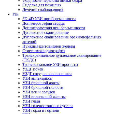
Уход после перелома шейки бедра
Сиделка для пожилых
Лечение слабовидящих
Узи
3D-4D УЗИ при беременности
Допплерография сердца
Допплерометрия при беременности
Дуплексное сканирование
Дуплексное сканирование брахиоцефальных
артерий
Пункция щитовидной железы
Стресс эхокардиография
Транскраниальное дуплексное сканирование
(ТКДС)
Трансректальное УЗИ простаты
УЗДГ почек
УЗДГ сосудов головы и шеи
УЗИ аппендикса
УЗИ брюшной аорты
УЗИ брюшной полости
УЗИ вен и сосудов
УЗИ вилочковой железы
УЗИ глаза
УЗИ голеностопного сустава
УЗИ горла и гортани