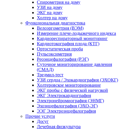
Спирометрия на дому
УЗИ на дому
ЭКГ на дому
Холтер на дому
Функциональная диагностика
Велоэргометрия (ВЭМ)
Измерение плече-лодыжечного индекса
Кардиореспираторный мониторинг
Кардиотокография плода (КТГ)
Ортостатическая проба
Пульсоксиметрия
Реоэнцефалография (РЭГ)
Суточное мониторирование давления
(СМАД)
Тредмил-тест
УЗИ сердца / Эхокардиография (ЭХОКГ)
Холтеровское мониторирование
ЭКГ пробы с физической нагрузкой
ЭКГ Электрокардиография
Электронейромиография (ЭНМГ)
Эхоэнцефалография (ЭХО-ЭГ)
ЭЭГ Электроэнцефалография
Прочие услуги
Досуг
Лечебная физкультура