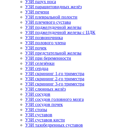
УЗИ пазух носа
УЗИ паращитовидных желёз
УЗИ печени
УЗИ плевральной полости
УЗИ плечевого сустава
УЗИ поджелудочной железы
УЗИ поджелудочной железы с ЦДК
УЗИ позвоночника
УЗИ полового члена
УЗИ почек
УЗИ предстательной железы
УЗИ при беременности
УЗИ селезёнки
УЗИ сердца
УЗИ скрининг 1-го триместра
УЗИ скрининг 2-го триместра
УЗИ скрининг 3-го триместра
УЗИ слюнных желёз
УЗИ сосудов
УЗИ сосудов головного мозга
УЗИ сосудов почек
УЗИ стопы
УЗИ суставов
УЗИ суставов кисти
УЗИ тазобедренных суставов