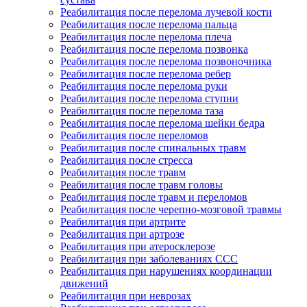
Реабилитация после перелома лучевой кости
Реабилитация после перелома пальца
Реабилитация после перелома плеча
Реабилитация после перелома позвонка
Реабилитация после перелома позвоночника
Реабилитация после перелома ребер
Реабилитация после перелома руки
Реабилитация после перелома ступни
Реабилитация после перелома таза
Реабилитация после перелома шейки бедра
Реабилитация после переломов
Реабилитация после спинальных травм
Реабилитация после стресса
Реабилитация после травм
Реабилитация после травм головы
Реабилитация после травм и переломов
Реабилитация после черепно-мозговой травмы
Реабилитация при артрите
Реабилитация при артрозе
Реабилитация при атеросклерозе
Реабилитация при заболеваниях ССС
Реабилитация при нарушениях координации
движений
Реабилитация при неврозах