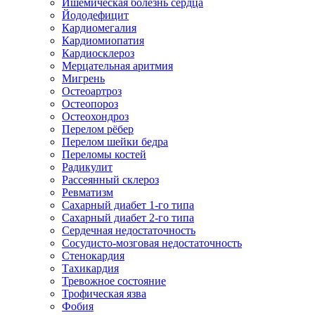
Ишемическая болезнь сердца
Йододефицит
Кардиомегалия
Кардиомиопатия
Кардиосклероз
Мерцательная аритмия
Мигрень
Остеоартроз
Остеопороз
Остеохондроз
Перелом рёбер
Перелом шейки бедра
Переломы костей
Радикулит
Рассеянный склероз
Ревматизм
Сахарный диабет 1-го типа
Сахарный диабет 2-го типа
Сердечная недостаточность
Сосудисто-мозговая недостаточность
Стенокардия
Тахикардия
Тревожное состояние
Трофическая язва
Фобия