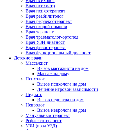
Врач психолог
Врач психиатр
Врач психотерапевт
Врач реабилитолог
Врач рефлексотерапевт
Врач скорой помощи
Врач терапевт
Врач травматолог-ортопед
Врач УЗИ-диагност
Врач физиотерапевт
Врач функциональный диагност
Детские врачи
Массажист
Вызов массажиста на дом
Массаж на дому
Психолог
Вызов психолога на дом
Лечение игровой зависимости
Педиатр
Вызов педиатра на дом
Невролог
Вызов невролога на дом
Мануальный терапевт
Рефлексотерапевт
УЗИ (врач УЗД)