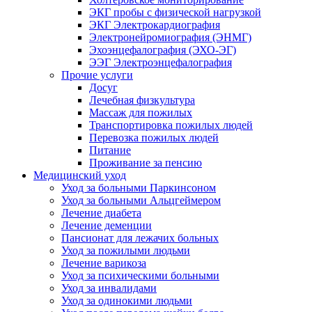
ЭКГ пробы с физической нагрузкой
ЭКГ Электрокардиография
Электронейромиография (ЭНМГ)
Эхоэнцефалография (ЭХО-ЭГ)
ЭЭГ Электроэнцефалография
Прочие услуги
Досуг
Лечебная физкультура
Массаж для пожилых
Транспортировка пожилых людей
Перевозка пожилых людей
Питание
Проживание за пенсию
Медицинский уход
Уход за больными Паркинсоном
Уход за больными Альцгеймером
Лечение диабета
Лечение деменции
Пансионат для лежачих больных
Уход за пожилыми людьми
Лечение варикоза
Уход за психическими больными
Уход за инвалидами
Уход за одинокими людьми