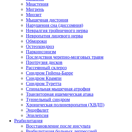
Миастения
Мигрень
Миозит
Мышечная дистония
Нарушения сна (диссомния)
Невралгия тройничного нерва
Невропатия лицевого нерва
Обмороки
Остеохондроз
Паркинсонизм
Последствия черепно-мозговых травм
Протрузия дисков
Рассеянный склероз
Синдром Гийена-Барре
Синдром Крампи
Синдром Туретта
Спинальная мышечная атрофия
Транзиторная ишемическая атака
Туннельный синдром
Хроническая полиневропатия (ХВДП)
Энцефалит
Эпилепсия
Реабилитация
Восстановление после инсульта
Реабилитация больных депрессией