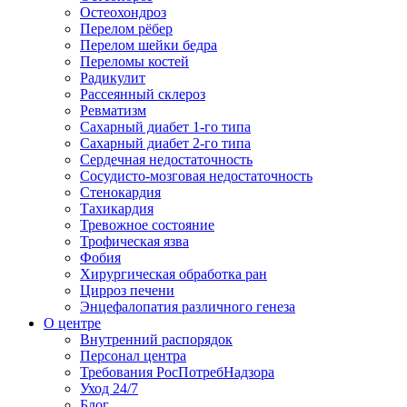
Остеохондроз
Перелом рёбер
Перелом шейки бедра
Переломы костей
Радикулит
Рассеянный склероз
Ревматизм
Сахарный диабет 1-го типа
Сахарный диабет 2-го типа
Сердечная недостаточность
Сосудисто-мозговая недостаточность
Стенокардия
Тахикардия
Тревожное состояние
Трофическая язва
Фобия
Хирургическая обработка ран
Цирроз печени
Энцефалопатия различного генеза
О центре
Внутренний распорядок
Персонал центра
Требования РосПотребНадзора
Уход 24/7
Блог