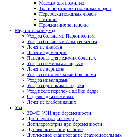
Массаж для пожилых
Транспортировка пожилых людей
Перевозка пожилых людей
Питание
Проживание за пенсию
Медицинский уход
Уход за больными Паркинсоном
Уход за больными Альцгеймером
Лечение диабета
Лечение деменции
Пансионат для лежачих больных
Уход за пожилыми людьми
Лечение варикоза
Уход за психическими больными
Уход за инвалидами
Уход за одинокими людьми
Уход после перелома шейки бедра
Сиделка для пожилых
Лечение слабовидящих
Узи
3D-4D УЗИ при беременности
Допплерография сердца
Допплерометрия при беременности
Дуплексное сканирование
Дуплексное сканирование брахиоцефальных