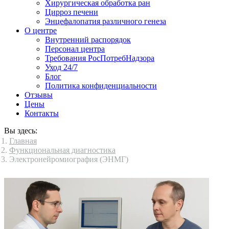
Хирургическая обработка ран
Цирроз печени
Энцефалопатия различного генеза
О центре
Внутренний распорядок
Персонал центра
Требования РосПотребНадзора
Уход 24/7
Блог
Политика конфиденциальности
Отзывы
Цены
Контакты
Вы здесь:
Главная
Функциональная диагностика
Электронейромиография (ЭНМГ)