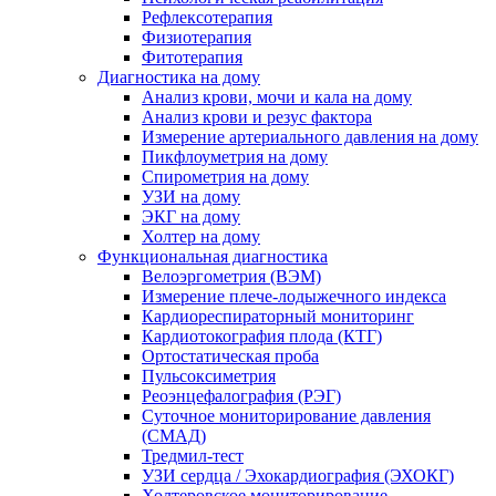
Рефлексотерапия
Физиотерапия
Фитотерапия
Диагностика на дому
Анализ крови, мочи и кала на дому
Анализ крови и резус фактора
Измерение артериального давления на дому
Пикфлоуметрия на дому
Спирометрия на дому
УЗИ на дому
ЭКГ на дому
Холтер на дому
Функциональная диагностика
Велоэргометрия (ВЭМ)
Измерение плече-лодыжечного индекса
Кардиореспираторный мониторинг
Кардиотокография плода (КТГ)
Ортостатическая проба
Пульсоксиметрия
Реоэнцефалография (РЭГ)
Суточное мониторирование давления
(СМАД)
Тредмил-тест
УЗИ сердца / Эхокардиография (ЭХОКГ)
Холтеровское мониторирование