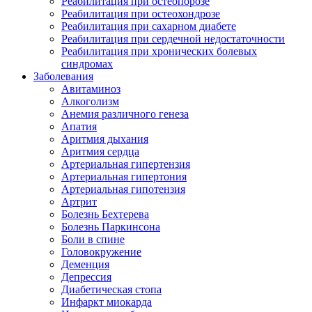
Реабилитация при остеопорозе
Реабилитация при остеохондрозе
Реабилитация при сахарном диабете
Реабилитация при сердечной недостаточности
Реабилитация при хронических болевых
синдромах
Заболевания
Авитаминоз
Алкоголизм
Анемия различного генеза
Апатия
Аритмия дыхания
Аритмия сердца
Артериальная гипертензия
Артериальная гипертония
Артериальная гипотензия
Артрит
Болезнь Бехтерева
Болезнь Паркинсона
Боли в спине
Головокружение
Деменция
Депрессия
Диабетическая стопа
Инфаркт миокарда