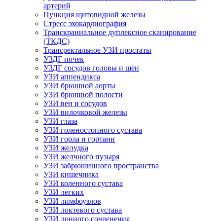
артерий
Пункция щитовидной железы
Стресс эхокардиография
Транскраниальное дуплексное сканирование
(ТКДС)
Трансректальное УЗИ простаты
УЗДГ почек
УЗДГ сосудов головы и шеи
УЗИ аппендикса
УЗИ брюшной аорты
УЗИ брюшной полости
УЗИ вен и сосудов
УЗИ вилочковой железы
УЗИ глаза
УЗИ голеностопного сустава
УЗИ горла и гортани
УЗИ желудка
УЗИ желчного пузыря
УЗИ забрюшинного пространства
УЗИ кишечника
УЗИ коленного сустава
УЗИ легких
УЗИ лимфоузлов
УЗИ локтевого сустава
УЗИ лонного сочленения