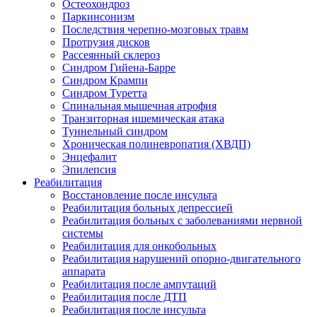
Остеохондроз
Паркинсонизм
Последствия черепно-мозговых травм
Протрузия дисков
Рассеянный склероз
Синдром Гийена-Барре
Синдром Крампи
Синдром Туретта
Спинальная мышечная атрофия
Транзиторная ишемическая атака
Туннельный синдром
Хроническая полиневропатия (ХВДП)
Энцефалит
Эпилепсия
Реабилитация
Восстановление после инсульта
Реабилитация больных депрессией
Реабилитация больных с заболеваниями нервной
системы
Реабилитация для онкобольных
Реабилитация нарушений опорно-двигательного
аппарата
Реабилитация после ампутаций
Реабилитация после ДТП
Реабилитация после инсульта