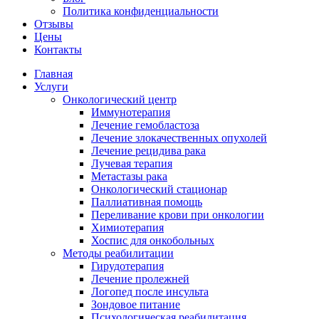
Политика конфиденциальности
Отзывы
Цены
Контакты
Главная
Услуги
Онкологический центр
Иммунотерапия
Лечение гемобластоза
Лечение злокачественных опухолей
Лечение рецидива рака
Лучевая терапия
Метастазы рака
Онкологический стационар
Паллиативная помощь
Переливание крови при онкологии
Химиотерапия
Хоспис для онкобольных
Методы реабилитации
Гирудотерапия
Лечение пролежней
Логопед после инсульта
Зондовое питание
Психологическая реабилитация