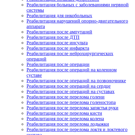
Реабилитация больных с заболеваниями нервной
системы
Реабилитация для онкобольных
Реабилитация нарушений опорно-двигательного
аппарата
Реабилитация после ампутаций
Реабилитация после ДТП
Реабилитация после инсульта
Реабилитация после инфаркта
Реабилитация после нейрохирургических
операций
Реабилитация после операции
Реабилитация после операций на коленном
суставе
Реабилитация после операций на позвоночнике
Реабилитация после операций на сердце
Реабилитация после операций на суставах
Реабилитация после перелома голени
Реабилитация после перелома голеностопа
Реабилитация после перелома запястья руки
Реабилитация после перелома кисти
Реабилитация после перелома колена
Реабилитация после перелома лодыжки
Реабилитация после перелома локтя и локтевого
сустава