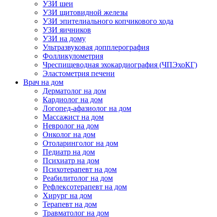
УЗИ шеи
УЗИ щитовидной железы
УЗИ эпителиального копчикового хода
УЗИ яичников
УЗИ на дому
Ультразвуковая допплерография
Фолликулометрия
Чреспищеводная эхокардиография (ЧПЭхоКГ)
Эластометрия печени
Врач на дом
Дерматолог на дом
Кардиолог на дом
Логопед-афазиолог на дом
Массажист на дом
Невролог на дом
Онколог на дом
Отоларинголог на дом
Педиатр на дом
Психиатр на дом
Психотерапевт на дом
Реабилитолог на дом
Рефлексотерапевт на дом
Хирург на дом
Терапевт на дом
Травматолог на дом