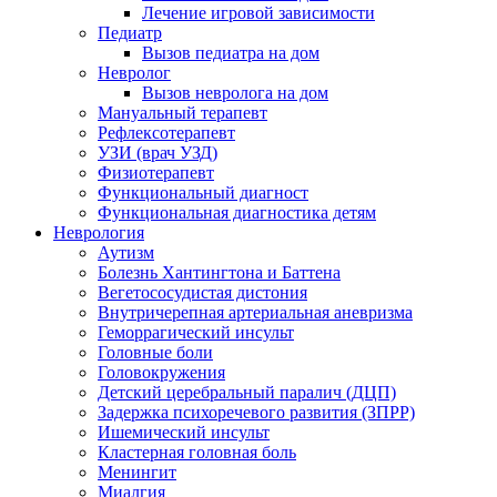
Лечение игровой зависимости
Педиатр
Вызов педиатра на дом
Невролог
Вызов невролога на дом
Мануальный терапевт
Рефлексотерапевт
УЗИ (врач УЗД)
Физиотерапевт
Функциональный диагност
Функциональная диагностика детям
Неврология
Аутизм
Болезнь Хантингтона и Баттена
Вегетососудистая дистония
Внутричерепная артериальная аневризма
Геморрагический инсульт
Головные боли
Головокружения
Детский церебральный паралич (ДЦП)
Задержка психоречевого развития (ЗПРР)
Ишемический инсульт
Кластерная головная боль
Менингит
Миалгия