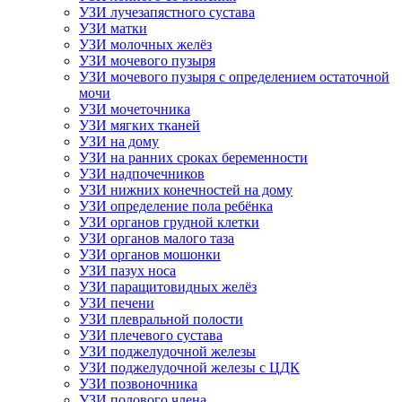
УЗИ лучезапястного сустава
УЗИ матки
УЗИ молочных желёз
УЗИ мочевого пузыря
УЗИ мочевого пузыря с определением остаточной
мочи
УЗИ мочеточника
УЗИ мягких тканей
УЗИ на дому
УЗИ на ранних сроках беременности
УЗИ надпочечников
УЗИ нижних конечностей на дому
УЗИ определение пола ребёнка
УЗИ органов грудной клетки
УЗИ органов малого таза
УЗИ органов мошонки
УЗИ пазух носа
УЗИ паращитовидных желёз
УЗИ печени
УЗИ плевральной полости
УЗИ плечевого сустава
УЗИ поджелудочной железы
УЗИ поджелудочной железы с ЦДК
УЗИ позвоночника
УЗИ полового члена