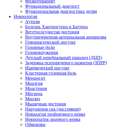
Физиотерапевт
Функциональный диагност
Функциональная диагностика детям
Неврология
Аутизм
Болезнь Хантингтона и Баттена
Вегетососудистая дистония
Внутричерепная артериальная аневризма
Геморрагический инсульт
Головные боли
Головокружения
Детский церебральный паралич (ДЦП)
Задержка психоречевого развития (ЗПРР)
Ишемический инсульт
Кластерная головная боль
Менингит
Миалгия
Миастения
Мигрень
Миозит
Мышечная дистония
Нарушения сна (диссомния)
Невралгия тройничного нерва
Невропатия лицевого нерва
Обмороки