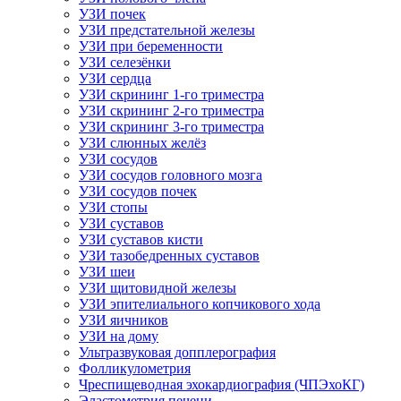
УЗИ почек
УЗИ предстательной железы
УЗИ при беременности
УЗИ селезёнки
УЗИ сердца
УЗИ скрининг 1-го триместра
УЗИ скрининг 2-го триместра
УЗИ скрининг 3-го триместра
УЗИ слюнных желёз
УЗИ сосудов
УЗИ сосудов головного мозга
УЗИ сосудов почек
УЗИ стопы
УЗИ суставов
УЗИ суставов кисти
УЗИ тазобедренных суставов
УЗИ шеи
УЗИ щитовидной железы
УЗИ эпителиального копчикового хода
УЗИ яичников
УЗИ на дому
Ультразвуковая допплерография
Фолликулометрия
Чреспищеводная эхокардиография (ЧПЭхоКГ)
Эластометрия печени