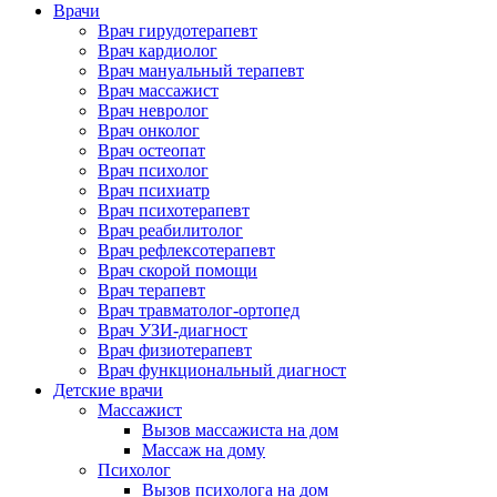
Врачи
Врач гирудотерапевт
Врач кардиолог
Врач мануальный терапевт
Врач массажист
Врач невролог
Врач онколог
Врач остеопат
Врач психолог
Врач психиатр
Врач психотерапевт
Врач реабилитолог
Врач рефлексотерапевт
Врач скорой помощи
Врач терапевт
Врач травматолог-ортопед
Врач УЗИ-диагност
Врач физиотерапевт
Врач функциональный диагност
Детские врачи
Массажист
Вызов массажиста на дом
Массаж на дому
Психолог
Вызов психолога на дом