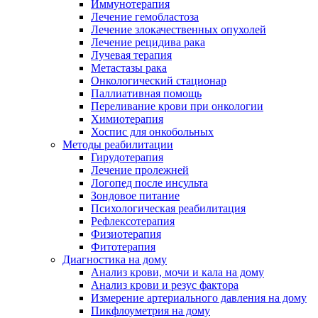
Иммунотерапия
Лечение гемобластоза
Лечение злокачественных опухолей
Лечение рецидива рака
Лучевая терапия
Метастазы рака
Онкологический стационар
Паллиативная помощь
Переливание крови при онкологии
Химиотерапия
Хоспис для онкобольных
Методы реабилитации
Гирудотерапия
Лечение пролежней
Логопед после инсульта
Зондовое питание
Психологическая реабилитация
Рефлексотерапия
Физиотерапия
Фитотерапия
Диагностика на дому
Анализ крови, мочи и кала на дому
Анализ крови и резус фактора
Измерение артериального давления на дому
Пикфлоуметрия на дому