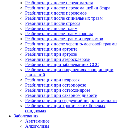
Реабилитация после перелома таза
Реабилитация после перелома шейки бедра
Реабилитация после переломов
Реабилитация после спинальных травм
Реабилитация после стресса
Реабилитация после травм
Реабилитация после травм головы
Реабилитация после травм и переломов
Реабилитация после черепно-мозговой травмы
Реабилитация при артрите
Реабилитация при артрозе
Реабилитация при атеросклерозе
Реабилитация при заболеваниях ССС
Реабилитация при нарушениях координации
движений
Реабилитация при неврозах
Реабилитация при остеопорозе
Реабилитация при остеохондрозе
Реабилитация при сахарном диабете
Реабилитация при сердечной недостаточности
Реабилитация при хронических болевых
синдромах
Заболевания
Авитаминоз
Алкоголизм