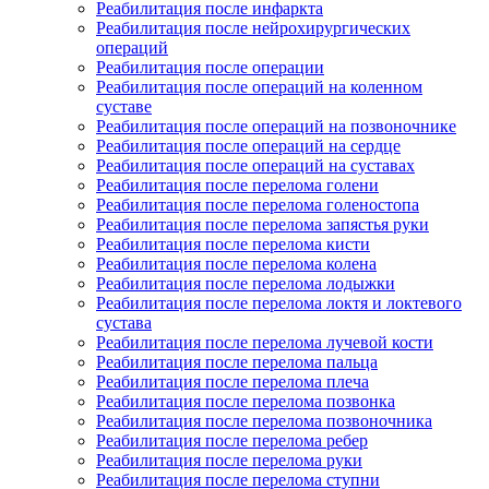
Реабилитация после инфаркта
Реабилитация после нейрохирургических
операций
Реабилитация после операции
Реабилитация после операций на коленном
суставе
Реабилитация после операций на позвоночнике
Реабилитация после операций на сердце
Реабилитация после операций на суставах
Реабилитация после перелома голени
Реабилитация после перелома голеностопа
Реабилитация после перелома запястья руки
Реабилитация после перелома кисти
Реабилитация после перелома колена
Реабилитация после перелома лодыжки
Реабилитация после перелома локтя и локтевого
сустава
Реабилитация после перелома лучевой кости
Реабилитация после перелома пальца
Реабилитация после перелома плеча
Реабилитация после перелома позвонка
Реабилитация после перелома позвоночника
Реабилитация после перелома ребер
Реабилитация после перелома руки
Реабилитация после перелома ступни