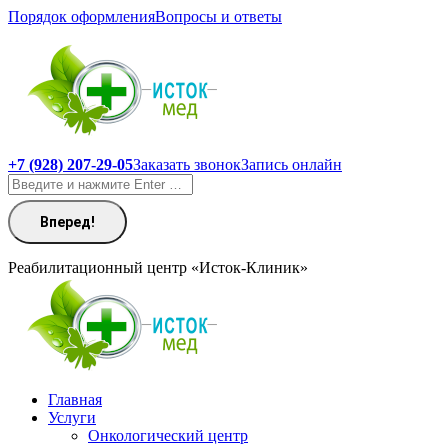
Перейти
Порядок оформления
Вопросы и ответы
к
содержанию
+7 (928) 207-29-05
Заказать звонок
Запись онлайн
Поиск:
Реабилитационный центр «Исток-Клиник»
Главная
Услуги
Онкологический центр