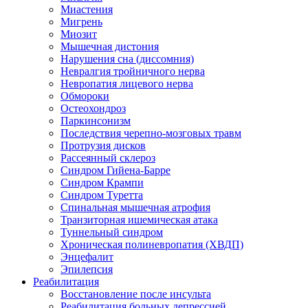
Миастения
Мигрень
Миозит
Мышечная дистония
Нарушения сна (диссомния)
Невралгия тройничного нерва
Невропатия лицевого нерва
Обмороки
Остеохондроз
Паркинсонизм
Последствия черепно-мозговых травм
Протрузия дисков
Рассеянный склероз
Синдром Гийена-Барре
Синдром Крампи
Синдром Туретта
Спинальная мышечная атрофия
Транзиторная ишемическая атака
Туннельный синдром
Хроническая полиневропатия (ХВДП)
Энцефалит
Эпилепсия
Реабилитация
Восстановление после инсульта
Реабилитация больных депрессией