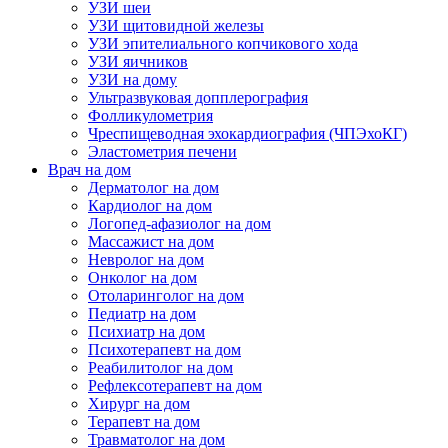
УЗИ шеи
УЗИ щитовидной железы
УЗИ эпителиального копчикового хода
УЗИ яичников
УЗИ на дому
Ультразвуковая допплерография
Фолликулометрия
Чреспищеводная эхокардиография (ЧПЭхоКГ)
Эластометрия печени
Врач на дом
Дерматолог на дом
Кардиолог на дом
Логопед-афазиолог на дом
Массажист на дом
Невролог на дом
Онколог на дом
Отоларинголог на дом
Педиатр на дом
Психиатр на дом
Психотерапевт на дом
Реабилитолог на дом
Рефлексотерапевт на дом
Хирург на дом
Терапевт на дом
Травматолог на дом