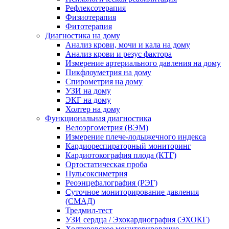
Рефлексотерапия
Физиотерапия
Фитотерапия
Диагностика на дому
Анализ крови, мочи и кала на дому
Анализ крови и резус фактора
Измерение артериального давления на дому
Пикфлоуметрия на дому
Спирометрия на дому
УЗИ на дому
ЭКГ на дому
Холтер на дому
Функциональная диагностика
Велоэргометрия (ВЭМ)
Измерение плече-лодыжечного индекса
Кардиореспираторный мониторинг
Кардиотокография плода (КТГ)
Ортостатическая проба
Пульсоксиметрия
Реоэнцефалография (РЭГ)
Суточное мониторирование давления
(СМАД)
Тредмил-тест
УЗИ сердца / Эхокардиография (ЭХОКГ)
Холтеровское мониторирование