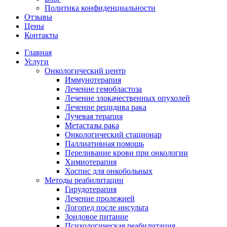
Политика конфиденциальности
Отзывы
Цены
Контакты
Главная
Услуги
Онкологический центр
Иммунотерапия
Лечение гемобластоза
Лечение злокачественных опухолей
Лечение рецидива рака
Лучевая терапия
Метастазы рака
Онкологический стационар
Паллиативная помощь
Переливание крови при онкологии
Химиотерапия
Хоспис для онкобольных
Методы реабилитации
Гирудотерапия
Лечение пролежней
Логопед после инсульта
Зондовое питание
Психологическая реабилитация