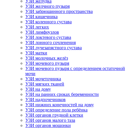
УЗИ желудка
УЗИ желчного пузыря
УЗИ забрюшинного пространства
УЗИ кишечника
УЗИ коленного сустава
УЗИ легких
УЗИ лимфоузлов
УЗИ локтевого сустава
УЗИ лонного сочленения
УЗИ лучезапястного сустава
УЗИ матки
УЗИ молочных желёз
УЗИ мочевого пузыря
УЗИ мочевого пузыря с определением остаточной
мочи
УЗИ мочеточника
УЗИ мягких тканей
УЗИ на дому
УЗИ на ранних сроках беременности
УЗИ надпочечников
УЗИ нижних конечностей на дому
УЗИ определение пола ребёнка
УЗИ органов грудной клетки
УЗИ органов малого таза
УЗИ органов мошонки