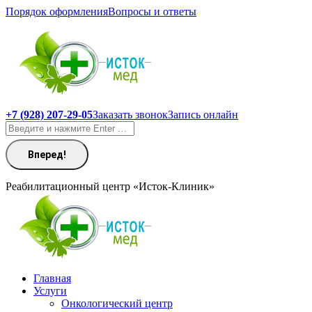
Перейти
Порядок оформления
Вопросы и ответы
к
содержанию
+7 (928) 207-29-05
Заказать звонок
Запись онлайн
Поиск:
Реабилитационный центр «Исток-Клиник»
Главная
Услуги
Онкологический центр