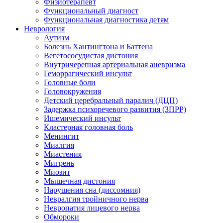
Физиотерапевт
Функциональный диагност
Функциональная диагностика детям
Неврология
Аутизм
Болезнь Хантингтона и Баттена
Вегетососудистая дистония
Внутричерепная артериальная аневризма
Геморрагический инсульт
Головные боли
Головокружения
Детский церебральный паралич (ДЦП)
Задержка психоречевого развития (ЗПРР)
Ишемический инсульт
Кластерная головная боль
Менингит
Миалгия
Миастения
Мигрень
Миозит
Мышечная дистония
Нарушения сна (диссомния)
Невралгия тройничного нерва
Невропатия лицевого нерва
Обмороки