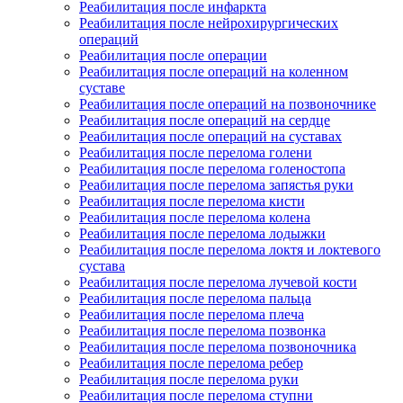
Реабилитация после инфаркта
Реабилитация после нейрохирургических
операций
Реабилитация после операции
Реабилитация после операций на коленном
суставе
Реабилитация после операций на позвоночнике
Реабилитация после операций на сердце
Реабилитация после операций на суставах
Реабилитация после перелома голени
Реабилитация после перелома голеностопа
Реабилитация после перелома запястья руки
Реабилитация после перелома кисти
Реабилитация после перелома колена
Реабилитация после перелома лодыжки
Реабилитация после перелома локтя и локтевого
сустава
Реабилитация после перелома лучевой кости
Реабилитация после перелома пальца
Реабилитация после перелома плеча
Реабилитация после перелома позвонка
Реабилитация после перелома позвоночника
Реабилитация после перелома ребер
Реабилитация после перелома руки
Реабилитация после перелома ступни