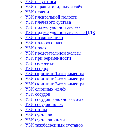
УЗИ пазух носа
УЗИ паращитовидных желёз
УЗИ печени
УЗИ плевральной полости
УЗИ плечевого сустава
УЗИ поджелудочной железы
УЗИ поджелудочной железы с ЦДК
УЗИ позвоночника
УЗИ полового члена
УЗИ почек
УЗИ предстательной железы
УЗИ при беременности
УЗИ селезёнки
УЗИ сердца
УЗИ скрининг 1-го триместра
УЗИ скрининг 2-го триместра
УЗИ скрининг 3-го триместра
УЗИ слюнных желёз
УЗИ сосудов
УЗИ сосудов головного мозга
УЗИ сосудов почек
УЗИ стопы
УЗИ суставов
УЗИ суставов кисти
УЗИ тазобедренных суставов