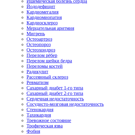
Ишемическая болезнь сердца
Йододефицит
Кардиомегалия
Кардиомиопатия
Кардиосклероз
Мерцательная аритмия
Мигрень
Остеоартроз
Остеопороз
Остеохондроз
Перелом рёбер
Перелом шейки бедра
Переломы костей
Радикулит
Рассеянный склероз
Ревматизм
Сахарный диабет 1-го типа
Сахарный диабет 2-го типа
Сердечная недостаточность
Сосудисто-мозговая недостаточность
Стенокардия
Тахикардия
Тревожное состояние
Трофическая язва
Фобия