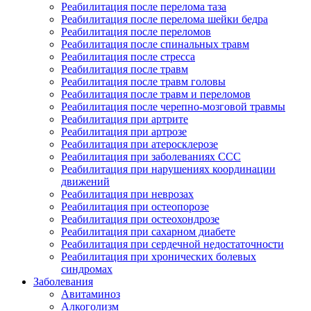
Реабилитация после перелома таза
Реабилитация после перелома шейки бедра
Реабилитация после переломов
Реабилитация после спинальных травм
Реабилитация после стресса
Реабилитация после травм
Реабилитация после травм головы
Реабилитация после травм и переломов
Реабилитация после черепно-мозговой травмы
Реабилитация при артрите
Реабилитация при артрозе
Реабилитация при атеросклерозе
Реабилитация при заболеваниях ССС
Реабилитация при нарушениях координации
движений
Реабилитация при неврозах
Реабилитация при остеопорозе
Реабилитация при остеохондрозе
Реабилитация при сахарном диабете
Реабилитация при сердечной недостаточности
Реабилитация при хронических болевых
синдромах
Заболевания
Авитаминоз
Алкоголизм