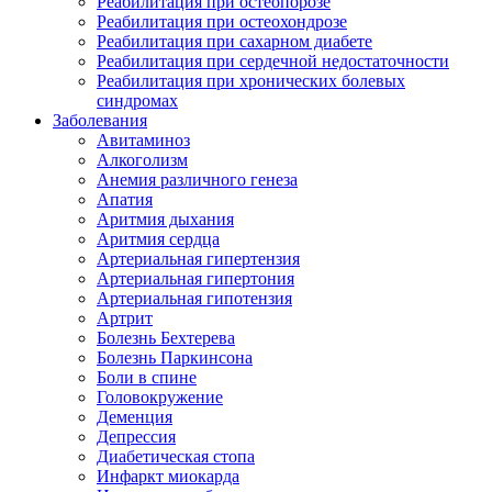
Реабилитация при остеопорозе
Реабилитация при остеохондрозе
Реабилитация при сахарном диабете
Реабилитация при сердечной недостаточности
Реабилитация при хронических болевых
синдромах
Заболевания
Авитаминоз
Алкоголизм
Анемия различного генеза
Апатия
Аритмия дыхания
Аритмия сердца
Артериальная гипертензия
Артериальная гипертония
Артериальная гипотензия
Артрит
Болезнь Бехтерева
Болезнь Паркинсона
Боли в спине
Головокружение
Деменция
Депрессия
Диабетическая стопа
Инфаркт миокарда