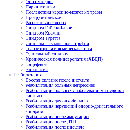
Остеохондроз
Паркинсонизм
Последствия черепно-мозговых травм
Протрузия дисков
Рассеянный склероз
Синдром Гийена-Барре
Синдром Крампи
Синдром Туретта
Спинальная мышечная атрофия
Транзиторная ишемическая атака
Туннельный синдром
Хроническая полиневропатия (ХВДП)
Энцефалит
Эпилепсия
Реабилитация
Восстановление после инсульта
Реабилитация больных депрессией
Реабилитация больных с заболеваниями нервной
системы
Реабилитация для онкобольных
Реабилитация нарушений опорно-двигательного
аппарата
Реабилитация после ампутаций
Реабилитация после ДТП
Реабилитация после инсульта