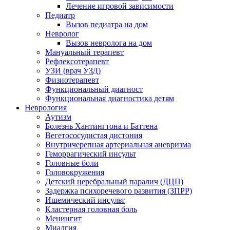
Лечение игровой зависимости
Педиатр
Вызов педиатра на дом
Невролог
Вызов невролога на дом
Мануальный терапевт
Рефлексотерапевт
УЗИ (врач УЗД)
Физиотерапевт
Функциональный диагност
Функциональная диагностика детям
Неврология
Аутизм
Болезнь Хантингтона и Баттена
Вегетососудистая дистония
Внутричерепная артериальная аневризма
Геморрагический инсульт
Головные боли
Головокружения
Детский церебральный паралич (ДЦП)
Задержка психоречевого развития (ЗПРР)
Ишемический инсульт
Кластерная головная боль
Менингит
Миалгия