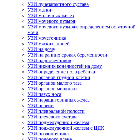
УЗИ лучезапястного сустава
УЗИ матки
УЗИ молочных желёз
УЗИ мочевого пузыря
УЗИ мочевого пузыря с определением остаточной
мочи
УЗИ мочеточника
УЗИ мягких тканей
УЗИ на дому
УЗИ на ранних сроках беременности
УЗИ надпочечников
УЗИ нижних конечностей на дому
УЗИ определение пола ребёнка
УЗИ органов грудной клетки
УЗИ органов малого таза
УЗИ органов мошонки
УЗИ пазух носа
УЗИ паращитовидных желёз
УЗИ печени
УЗИ плевральной полости
УЗИ плечевого сустава
УЗИ поджелудочной железы
УЗИ поджелудочной железы с ЦДК
УЗИ позвоночника
УЗИ полового члена