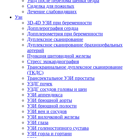
Уход после перелома шейки бедра
Сиделка для пожилых
Лечение слабовидящих
Узи
3D-4D УЗИ при беременности
Допплерография сердца
Допплерометрия при беременности
Дуплексное сканирование
Дуплексное сканирование брахиоцефальных
артерий
Пункция щитовидной железы
Стресс эхокардиография
Транскраниальное дуплексное сканирование
(ТКДС)
Трансректальное УЗИ простаты
УЗДГ почек
УЗДГ сосудов головы и шеи
УЗИ аппендикса
УЗИ брюшной аорты
УЗИ брюшной полости
УЗИ вен и сосудов
УЗИ вилочковой железы
УЗИ глаза
УЗИ голеностопного сустава
УЗИ горла и гортани