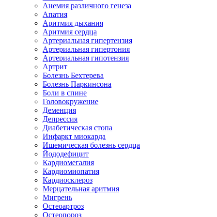
Анемия различного генеза
Апатия
Аритмия дыхания
Аритмия сердца
Артериальная гипертензия
Артериальная гипертония
Артериальная гипотензия
Артрит
Болезнь Бехтерева
Болезнь Паркинсона
Боли в спине
Головокружение
Деменция
Депрессия
Диабетическая стопа
Инфаркт миокарда
Ишемическая болезнь сердца
Йододефицит
Кардиомегалия
Кардиомиопатия
Кардиосклероз
Мерцательная аритмия
Мигрень
Остеоартроз
Остеопороз