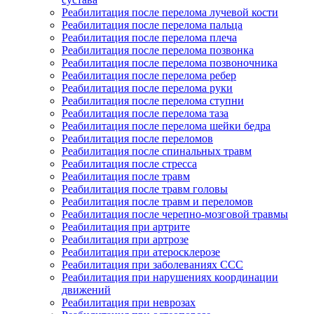
Реабилитация после перелома лучевой кости
Реабилитация после перелома пальца
Реабилитация после перелома плеча
Реабилитация после перелома позвонка
Реабилитация после перелома позвоночника
Реабилитация после перелома ребер
Реабилитация после перелома руки
Реабилитация после перелома ступни
Реабилитация после перелома таза
Реабилитация после перелома шейки бедра
Реабилитация после переломов
Реабилитация после спинальных травм
Реабилитация после стресса
Реабилитация после травм
Реабилитация после травм головы
Реабилитация после травм и переломов
Реабилитация после черепно-мозговой травмы
Реабилитация при артрите
Реабилитация при артрозе
Реабилитация при атеросклерозе
Реабилитация при заболеваниях ССС
Реабилитация при нарушениях координации
движений
Реабилитация при неврозах