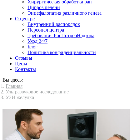
Хирургическая обработка ран
Цирроз печени
Энцефалопатия различного генеза
О центре
Внутренний распорядок
Персонал центра
Требования РосПотребНадзора
Уход 24/7
Блог
Политика конфиденциальности
Отзывы
Цены
Контакты
Вы здесь:
Главная
Ультразвуковое исследование
УЗИ желудка