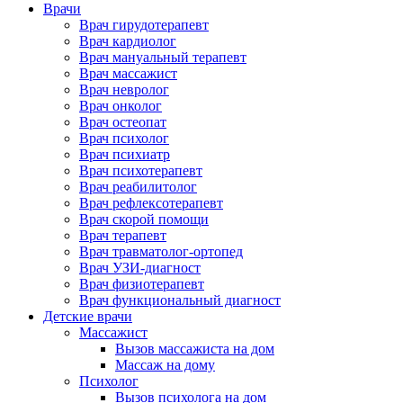
Врачи
Врач гирудотерапевт
Врач кардиолог
Врач мануальный терапевт
Врач массажист
Врач невролог
Врач онколог
Врач остеопат
Врач психолог
Врач психиатр
Врач психотерапевт
Врач реабилитолог
Врач рефлексотерапевт
Врач скорой помощи
Врач терапевт
Врач травматолог-ортопед
Врач УЗИ-диагност
Врач физиотерапевт
Врач функциональный диагност
Детские врачи
Массажист
Вызов массажиста на дом
Массаж на дому
Психолог
Вызов психолога на дом