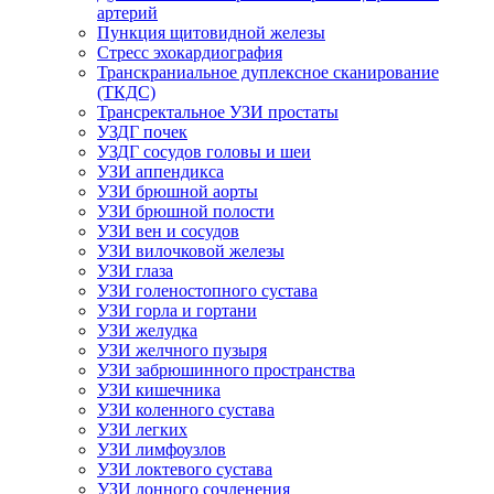
артерий
Пункция щитовидной железы
Стресс эхокардиография
Транскраниальное дуплексное сканирование
(ТКДС)
Трансректальное УЗИ простаты
УЗДГ почек
УЗДГ сосудов головы и шеи
УЗИ аппендикса
УЗИ брюшной аорты
УЗИ брюшной полости
УЗИ вен и сосудов
УЗИ вилочковой железы
УЗИ глаза
УЗИ голеностопного сустава
УЗИ горла и гортани
УЗИ желудка
УЗИ желчного пузыря
УЗИ забрюшинного пространства
УЗИ кишечника
УЗИ коленного сустава
УЗИ легких
УЗИ лимфоузлов
УЗИ локтевого сустава
УЗИ лонного сочленения