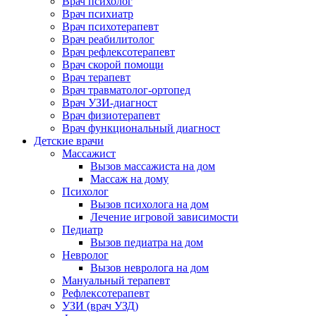
Врач психолог
Врач психиатр
Врач психотерапевт
Врач реабилитолог
Врач рефлексотерапевт
Врач скорой помощи
Врач терапевт
Врач травматолог-ортопед
Врач УЗИ-диагност
Врач физиотерапевт
Врач функциональный диагност
Детские врачи
Массажист
Вызов массажиста на дом
Массаж на дому
Психолог
Вызов психолога на дом
Лечение игровой зависимости
Педиатр
Вызов педиатра на дом
Невролог
Вызов невролога на дом
Мануальный терапевт
Рефлексотерапевт
УЗИ (врач УЗД)