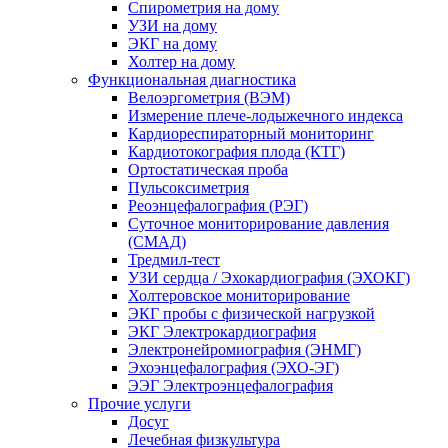
Спирометрия на дому
УЗИ на дому
ЭКГ на дому
Холтер на дому
Функциональная диагностика
Велоэргометрия (ВЭМ)
Измерение плече-лодыжечного индекса
Кардиореспираторный мониторинг
Кардиотокография плода (КТГ)
Ортостатическая проба
Пульсоксиметрия
Реоэнцефалография (РЭГ)
Суточное мониторирование давления
(СМАД)
Тредмил-тест
УЗИ сердца / Эхокардиография (ЭХОКГ)
Холтеровское мониторирование
ЭКГ пробы с физической нагрузкой
ЭКГ Электрокардиография
Электронейромиография (ЭНМГ)
Эхоэнцефалография (ЭХО-ЭГ)
ЭЭГ Электроэнцефалография
Прочие услуги
Досуг
Лечебная физкультура