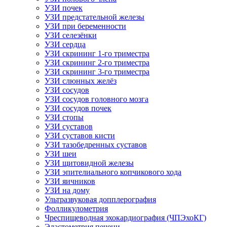
УЗИ почек
УЗИ предстательной железы
УЗИ при беременности
УЗИ селезёнки
УЗИ сердца
УЗИ скрининг 1-го триместра
УЗИ скрининг 2-го триместра
УЗИ скрининг 3-го триместра
УЗИ слюнных желёз
УЗИ сосудов
УЗИ сосудов головного мозга
УЗИ сосудов почек
УЗИ стопы
УЗИ суставов
УЗИ суставов кисти
УЗИ тазобедренных суставов
УЗИ шеи
УЗИ щитовидной железы
УЗИ эпителиального копчикового хода
УЗИ яичников
УЗИ на дому
Ультразвуковая допплерография
Фолликулометрия
Чреспищеводная эхокардиография (ЧПЭхоКГ)
Эластометрия печени