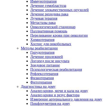
Иммунотерапия
Лечение гемобластоза
Лечение злокачественных опухолей
Лечение рецидива рака
Лучевая терапия
Метастазы рака
Онкологический стационар
Паллиативная помощь
Переливание крови при онкологии
Химиотерапия
Хоспис для онкобольных
Методы реабилитации
Гирудотерапия
Лечение пролежней
Логопед после инсульта
Зондовое питание
Психологическая реабилитация
Рефлексотерапия
Физиотерапия
Фитотерапия
Диагностика на дому
Анализ крови, мочи и кала на дому
Анализ крови и резус фактора
Измерение артериального давления на дому
Пикфлоуметрия на дому