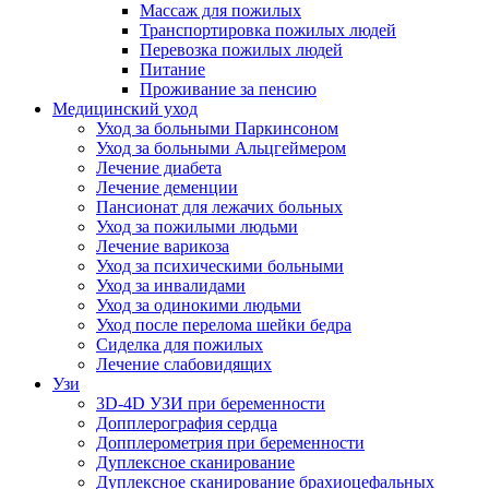
Массаж для пожилых
Транспортировка пожилых людей
Перевозка пожилых людей
Питание
Проживание за пенсию
Медицинский уход
Уход за больными Паркинсоном
Уход за больными Альцгеймером
Лечение диабета
Лечение деменции
Пансионат для лежачих больных
Уход за пожилыми людьми
Лечение варикоза
Уход за психическими больными
Уход за инвалидами
Уход за одинокими людьми
Уход после перелома шейки бедра
Сиделка для пожилых
Лечение слабовидящих
Узи
3D-4D УЗИ при беременности
Допплерография сердца
Допплерометрия при беременности
Дуплексное сканирование
Дуплексное сканирование брахиоцефальных