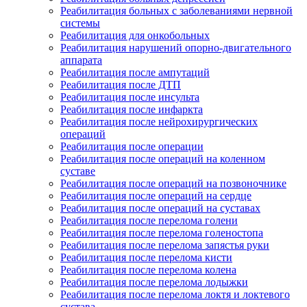
Реабилитация больных с заболеваниями нервной
системы
Реабилитация для онкобольных
Реабилитация нарушений опорно-двигательного
аппарата
Реабилитация после ампутаций
Реабилитация после ДТП
Реабилитация после инсульта
Реабилитация после инфаркта
Реабилитация после нейрохирургических
операций
Реабилитация после операции
Реабилитация после операций на коленном
суставе
Реабилитация после операций на позвоночнике
Реабилитация после операций на сердце
Реабилитация после операций на суставах
Реабилитация после перелома голени
Реабилитация после перелома голеностопа
Реабилитация после перелома запястья руки
Реабилитация после перелома кисти
Реабилитация после перелома колена
Реабилитация после перелома лодыжки
Реабилитация после перелома локтя и локтевого
сустава