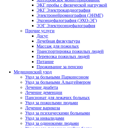
ЭКГ пробы с физической нагрузкой
ЭКГ Электрокардиография
Электронейромиография (ЭНМГ)
Эхоэнцефалография (ЭХО-ЭГ)
ЭЭГ Электроэнцефалография
Прочие услуги
Досуг
Лечебная физкультура
Массаж для пожилых
Транспортировка пожилых людей
Перевозка пожилых людей
Питание
Проживание за пенсию
Медицинский уход
Уход за больными Паркинсоном
Уход за больными Альцгеймером
Лечение диабета
Лечение деменции
Пансионат для лежачих больных
Уход за пожилыми людьми
Лечение варикоза
Уход за психическими больными
Уход за инвалидами
Уход за одинокими людьми