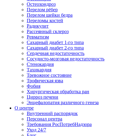
Остеохондроз
Перелом рёбер
Перелом шейки бедра
Переломы костей
Радикулит
Рассеянный склероз
Ревматизм
Сахарный диабет 1-го типа
Сахарный диабет 2-го типа
Сердечная недостаточность
Сосудисто-мозговая недостаточность
Стенокардия
Тахикардия
Тревожное состояние
Трофическая язва
Фобия
Хирургическая обработка ран
Цирроз печени
Энцефалопатия различного генеза
О центре
Внутренний распорядок
Персонал центра
Требования РосПотребНадзора
Уход 24/7
Блог