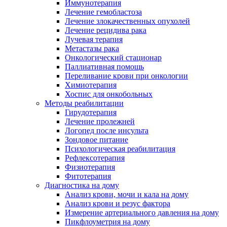
Иммунотерапия
Лечение гемобластоза
Лечение злокачественных опухолей
Лечение рецидива рака
Лучевая терапия
Метастазы рака
Онкологический стационар
Паллиативная помощь
Переливание крови при онкологии
Химиотерапия
Хоспис для онкобольных
Методы реабилитации
Гирудотерапия
Лечение пролежней
Логопед после инсульта
Зондовое питание
Психологическая реабилитация
Рефлексотерапия
Физиотерапия
Фитотерапия
Диагностика на дому
Анализ крови, мочи и кала на дому
Анализ крови и резус фактора
Измерение артериального давления на дому
Пикфлоуметрия на дому