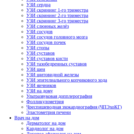
УЗИ сердца
УЗИ скрининг 1-го триместра
УЗИ скрининг 2-го триместра
УЗИ скрининг 3-го триместра
УЗИ слюнных желёз
УЗИ сосудов
УЗИ сосудов головного мозга
УЗИ сосудов почек
УЗИ стопы
УЗИ суставов
УЗИ суставов кисти
УЗИ тазобедренных суставов
УЗИ шеи
УЗИ щитовидной железы
УЗИ эпителиального копчикового хода
УЗИ яичников
УЗИ на дому
Ультразвуковая допплерография
Фолликулометрия
Чреспищеводная эхокардиография (ЧПЭхоКГ)
Эластометрия печени
Врач на дом
Дерматолог на дом
Кардиолог на дом
Логопед-афазиолог на дом