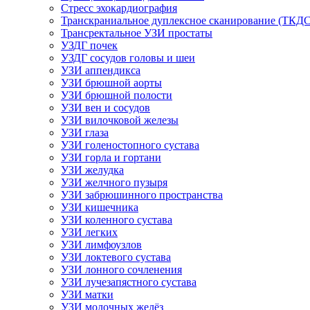
Стресс эхокардиография
Транскраниальное дуплексное сканирование (ТКДС
Трансректальное УЗИ простаты
УЗДГ почек
УЗДГ сосудов головы и шеи
УЗИ аппендикса
УЗИ брюшной аорты
УЗИ брюшной полости
УЗИ вен и сосудов
УЗИ вилочковой железы
УЗИ глаза
УЗИ голеностопного сустава
УЗИ горла и гортани
УЗИ желудка
УЗИ желчного пузыря
УЗИ забрюшинного пространства
УЗИ кишечника
УЗИ коленного сустава
УЗИ легких
УЗИ лимфоузлов
УЗИ локтевого сустава
УЗИ лонного сочленения
УЗИ лучезапястного сустава
УЗИ матки
УЗИ молочных желёз