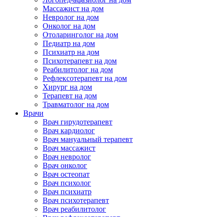
Массажист на дом
Невролог на дом
Онколог на дом
Отоларинголог на дом
Педиатр на дом
Психиатр на дом
Психотерапевт на дом
Реабилитолог на дом
Рефлексотерапевт на дом
Хирург на дом
Терапевт на дом
Травматолог на дом
Врачи
Врач гирудотерапевт
Врач кардиолог
Врач мануальный терапевт
Врач массажист
Врач невролог
Врач онколог
Врач остеопат
Врач психолог
Врач психиатр
Врач психотерапевт
Врач реабилитолог