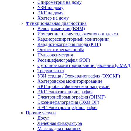
Спирометрия на дому
УЗИ на дому
ЭКГ на дому
Холтер на дому
Функциональная диагностика
Велоэргометрия (ВЭМ)
Измерение плече-лодыжечного индекса
Кардиореспираторный мониторинг
Кардиотокография плода (КТГ)
Ортостатическая проба
Пульсоксиметрия
Реоэнцефалография (РЭГ)
Суточное мониторирование давления (СМАД
Тредмил-тест
УЗИ сердца / Эхокардиография (ЭХОКГ)
Холтеровское мониторирование
ЭКГ пробы с физической нагрузкой
ЭКГ Электрокардиография
Электронейромиография (ЭНМГ)
Эхоэнцефалография (ЭХО-ЭГ)
ЭЭГ Электроэнцефалография
Прочие услуги
Досуг
Лечебная физкультура
Массаж для пожилых