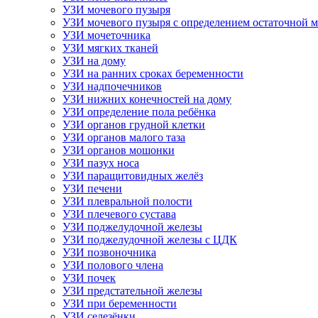
УЗИ мочевого пузыря
УЗИ мочевого пузыря с определением остаточной 
УЗИ мочеточника
УЗИ мягких тканей
УЗИ на дому
УЗИ на ранних сроках беременности
УЗИ надпочечников
УЗИ нижних конечностей на дому
УЗИ определение пола ребёнка
УЗИ органов грудной клетки
УЗИ органов малого таза
УЗИ органов мошонки
УЗИ пазух носа
УЗИ паращитовидных желёз
УЗИ печени
УЗИ плевральной полости
УЗИ плечевого сустава
УЗИ поджелудочной железы
УЗИ поджелудочной железы с ЦДК
УЗИ позвоночника
УЗИ полового члена
УЗИ почек
УЗИ предстательной железы
УЗИ при беременности
УЗИ селезёнки