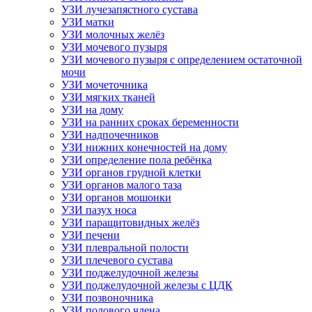
УЗИ лучезапястного сустава
УЗИ матки
УЗИ молочных желёз
УЗИ мочевого пузыря
УЗИ мочевого пузыря с определением остаточной
мочи
УЗИ мочеточника
УЗИ мягких тканей
УЗИ на дому
УЗИ на ранних сроках беременности
УЗИ надпочечников
УЗИ нижних конечностей на дому
УЗИ определение пола ребёнка
УЗИ органов грудной клетки
УЗИ органов малого таза
УЗИ органов мошонки
УЗИ пазух носа
УЗИ паращитовидных желёз
УЗИ печени
УЗИ плевральной полости
УЗИ плечевого сустава
УЗИ поджелудочной железы
УЗИ поджелудочной железы с ЦДК
УЗИ позвоночника
УЗИ полового члена