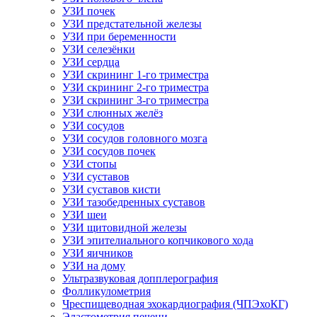
УЗИ почек
УЗИ предстательной железы
УЗИ при беременности
УЗИ селезёнки
УЗИ сердца
УЗИ скрининг 1-го триместра
УЗИ скрининг 2-го триместра
УЗИ скрининг 3-го триместра
УЗИ слюнных желёз
УЗИ сосудов
УЗИ сосудов головного мозга
УЗИ сосудов почек
УЗИ стопы
УЗИ суставов
УЗИ суставов кисти
УЗИ тазобедренных суставов
УЗИ шеи
УЗИ щитовидной железы
УЗИ эпителиального копчикового хода
УЗИ яичников
УЗИ на дому
Ультразвуковая допплерография
Фолликулометрия
Чреспищеводная эхокардиография (ЧПЭхоКГ)
Эластометрия печени