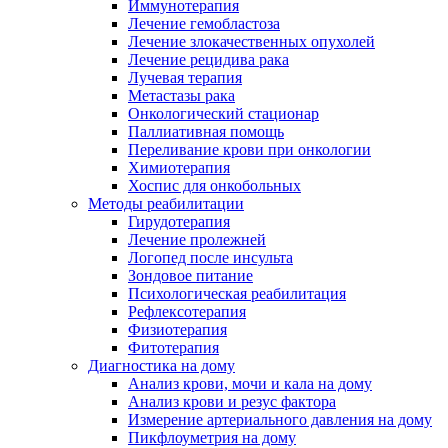
Иммунотерапия
Лечение гемобластоза
Лечение злокачественных опухолей
Лечение рецидива рака
Лучевая терапия
Метастазы рака
Онкологический стационар
Паллиативная помощь
Переливание крови при онкологии
Химиотерапия
Хоспис для онкобольных
Методы реабилитации
Гирудотерапия
Лечение пролежней
Логопед после инсульта
Зондовое питание
Психологическая реабилитация
Рефлексотерапия
Физиотерапия
Фитотерапия
Диагностика на дому
Анализ крови, мочи и кала на дому
Анализ крови и резус фактора
Измерение артериального давления на дому
Пикфлоуметрия на дому