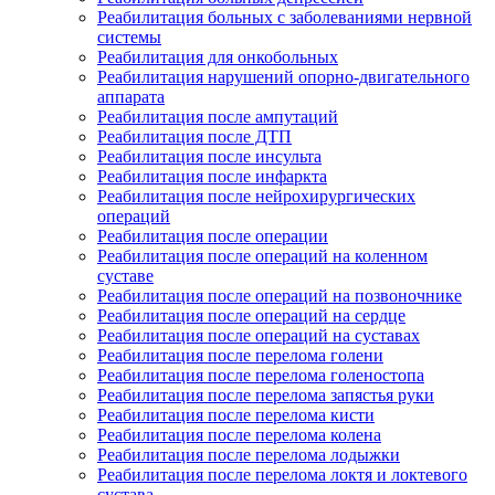
Реабилитация больных с заболеваниями нервной
системы
Реабилитация для онкобольных
Реабилитация нарушений опорно-двигательного
аппарата
Реабилитация после ампутаций
Реабилитация после ДТП
Реабилитация после инсульта
Реабилитация после инфаркта
Реабилитация после нейрохирургических
операций
Реабилитация после операции
Реабилитация после операций на коленном
суставе
Реабилитация после операций на позвоночнике
Реабилитация после операций на сердце
Реабилитация после операций на суставах
Реабилитация после перелома голени
Реабилитация после перелома голеностопа
Реабилитация после перелома запястья руки
Реабилитация после перелома кисти
Реабилитация после перелома колена
Реабилитация после перелома лодыжки
Реабилитация после перелома локтя и локтевого
сустава