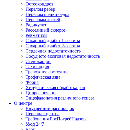
Остеохондроз
Перелом рёбер
Перелом шейки бедра
Переломы костей
Радикулит
Рассеянный склероз
Ревматизм
Сахарный диабет 1-го типа
Сахарный диабет 2-го типа
Сердечная недостаточность
Сосудисто-мозговая недостаточность
Стенокардия
Тахикардия
Тревожное состояние
Трофическая язва
Фобия
Хирургическая обработка ран
Цирроз печени
Энцефалопатия различного генеза
О центре
Внутренний распорядок
Персонал центра
Требования РосПотребНадзора
Уход 24/7
Блог