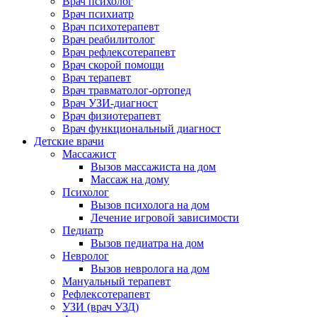
Врач психолог
Врач психиатр
Врач психотерапевт
Врач реабилитолог
Врач рефлексотерапевт
Врач скорой помощи
Врач терапевт
Врач травматолог-ортопед
Врач УЗИ-диагност
Врач физиотерапевт
Врач функциональный диагност
Детские врачи
Массажист
Вызов массажиста на дом
Массаж на дому
Психолог
Вызов психолога на дом
Лечение игровой зависимости
Педиатр
Вызов педиатра на дом
Невролог
Вызов невролога на дом
Мануальный терапевт
Рефлексотерапевт
УЗИ (врач УЗД)