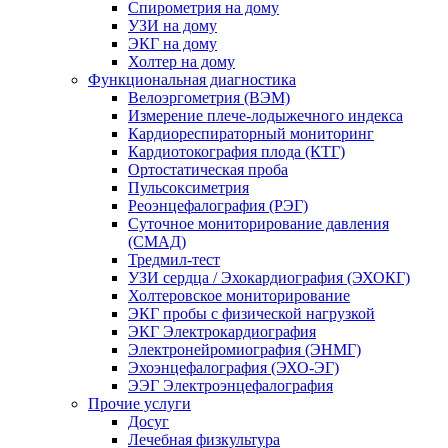
Спирометрия на дому
УЗИ на дому
ЭКГ на дому
Холтер на дому
Функциональная диагностика
Велоэргометрия (ВЭМ)
Измерение плече-лодыжечного индекса
Кардиореспираторный мониторинг
Кардиотокография плода (КТГ)
Ортостатическая проба
Пульсоксиметрия
Реоэнцефалография (РЭГ)
Суточное мониторирование давления
(СМАД)
Тредмил-тест
УЗИ сердца / Эхокардиография (ЭХОКГ)
Холтеровское мониторирование
ЭКГ пробы с физической нагрузкой
ЭКГ Электрокардиография
Электронейромиография (ЭНМГ)
Эхоэнцефалография (ЭХО-ЭГ)
ЭЭГ Электроэнцефалография
Прочие услуги
Досуг
Лечебная физкультура