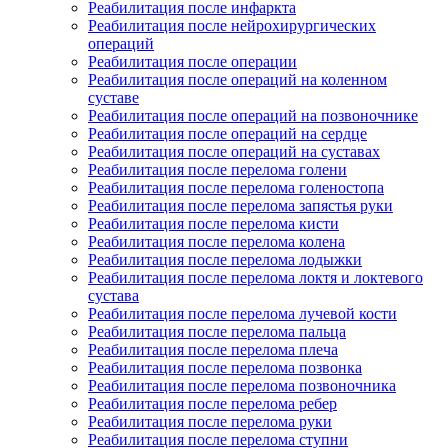
Реабилитация после инфаркта
Реабилитация после нейрохирургических
операций
Реабилитация после операции
Реабилитация после операций на коленном
суставе
Реабилитация после операций на позвоночнике
Реабилитация после операций на сердце
Реабилитация после операций на суставах
Реабилитация после перелома голени
Реабилитация после перелома голеностопа
Реабилитация после перелома запястья руки
Реабилитация после перелома кисти
Реабилитация после перелома колена
Реабилитация после перелома лодыжки
Реабилитация после перелома локтя и локтевого
сустава
Реабилитация после перелома лучевой кости
Реабилитация после перелома пальца
Реабилитация после перелома плеча
Реабилитация после перелома позвонка
Реабилитация после перелома позвоночника
Реабилитация после перелома ребер
Реабилитация после перелома руки
Реабилитация после перелома ступни