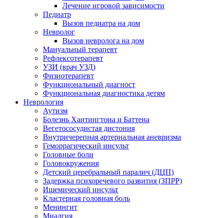
Лечение игровой зависимости
Педиатр
Вызов педиатра на дом
Невролог
Вызов невролога на дом
Мануальный терапевт
Рефлексотерапевт
УЗИ (врач УЗД)
Физиотерапевт
Функциональный диагност
Функциональная диагностика детям
Неврология
Аутизм
Болезнь Хантингтона и Баттена
Вегетососудистая дистония
Внутричерепная артериальная аневризма
Геморрагический инсульт
Головные боли
Головокружения
Детский церебральный паралич (ДЦП)
Задержка психоречевого развития (ЗПРР)
Ишемический инсульт
Кластерная головная боль
Менингит
Миалгия