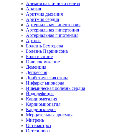
Анемия различного генеза
Апатия
Аритмия дыхания
Аритмия сердца
Артериальная гипертензия
Артериальная гипертония
Артериальная гипотензия
Артрит
Болезнь Бехтерева
Болезнь Паркинсона
Боли в спине
Головокружение
Деменция
Депрессия
Диабетическая стопа
Инфаркт миокарда
Ишемическая болезнь сердца
Йододефицит
Кардиомегалия
Кардиомиопатия
Кардиосклероз
Мерцательная аритмия
Мигрень
Остеоартроз
Остеопороз