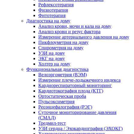
Рефлексотерапия
Физиотерапия
Фитотерапия
Диагностика на дому
Анализ крови, мочи и кала на дому
Анализ крови и резус фактора
Измерение артериального давления на дому
Пикфлоуметрия на дому
Спирометрия на дому
УЗИ на дому
ЭКГ на дому
Холтер на дому
Функциональная диагностика
Велоэргометрия (ВЭМ)
Измерение плече-лодыжечного индекса
Кардиореспираторный мониторинг
Кардиотокография плода (КТГ)
Ортостатическая проба
Пульсоксиметрия
Реоэнцефалография (РЭГ)
Суточное мониторирование давления
(СМАД)
Тредмил-тест
УЗИ сердца / Эхокардиография (ЭХОКГ)
Холтеровское мониторирование