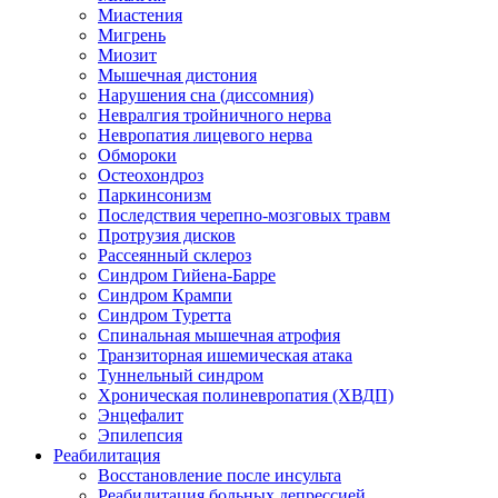
Миастения
Мигрень
Миозит
Мышечная дистония
Нарушения сна (диссомния)
Невралгия тройничного нерва
Невропатия лицевого нерва
Обмороки
Остеохондроз
Паркинсонизм
Последствия черепно-мозговых травм
Протрузия дисков
Рассеянный склероз
Синдром Гийена-Барре
Синдром Крампи
Синдром Туретта
Спинальная мышечная атрофия
Транзиторная ишемическая атака
Туннельный синдром
Хроническая полиневропатия (ХВДП)
Энцефалит
Эпилепсия
Реабилитация
Восстановление после инсульта
Реабилитация больных депрессией