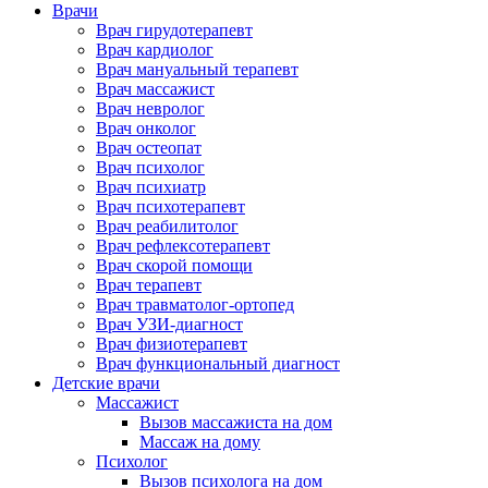
Врачи
Врач гирудотерапевт
Врач кардиолог
Врач мануальный терапевт
Врач массажист
Врач невролог
Врач онколог
Врач остеопат
Врач психолог
Врач психиатр
Врач психотерапевт
Врач реабилитолог
Врач рефлексотерапевт
Врач скорой помощи
Врач терапевт
Врач травматолог-ортопед
Врач УЗИ-диагност
Врач физиотерапевт
Врач функциональный диагност
Детские врачи
Массажист
Вызов массажиста на дом
Массаж на дому
Психолог
Вызов психолога на дом