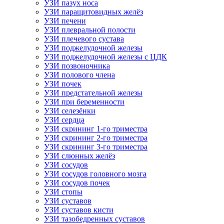
УЗИ пазух носа
УЗИ паращитовидных желёз
УЗИ печени
УЗИ плевральной полости
УЗИ плечевого сустава
УЗИ поджелудочной железы
УЗИ поджелудочной железы с ЦДК
УЗИ позвоночника
УЗИ полового члена
УЗИ почек
УЗИ предстательной железы
УЗИ при беременности
УЗИ селезёнки
УЗИ сердца
УЗИ скрининг 1-го триместра
УЗИ скрининг 2-го триместра
УЗИ скрининг 3-го триместра
УЗИ слюнных желёз
УЗИ сосудов
УЗИ сосудов головного мозга
УЗИ сосудов почек
УЗИ стопы
УЗИ суставов
УЗИ суставов кисти
УЗИ тазобедренных суставов