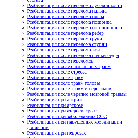
Реабилитация после перелома лучевой кости
Реабилитация после перелома пальца
Реабилитация после перелома плеча
Реабилитация после перелома позвонка
Реабилитация после перелома позвоночника
Реабилитация после перелома ребер
Реабилитация после перелома руки
Реабилитация после перелома ступни
Реабилитация после перелома таза
Реабилитация после перелома шейки бедра
Реабилитация после переломов
Реабилитация после спинальных травм
Реабилитация после стресса
Реабилитация после травм
Реабилитация после травм головы
Реабилитация после травм и переломов
Реабилитация после черепно-мозговой травмы
Реабилитация при артрите
Реабилитация при артрозе
Реабилитация при атеросклерозе
Реабилитация при заболеваниях ССС
Реабилитация при нарушениях координации
движений
Реабилитация при неврозах