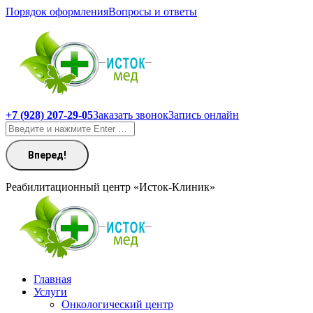
Перейти
Порядок оформления
Вопросы и ответы
к
содержанию
+7 (928) 207-29-05
Заказать звонок
Запись онлайн
Поиск:
Реабилитационный центр «Исток-Клиник»
Главная
Услуги
Онкологический центр