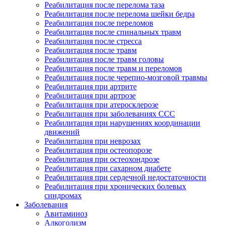
Реабилитация после перелома таза
Реабилитация после перелома шейки бедра
Реабилитация после переломов
Реабилитация после спинальных травм
Реабилитация после стресса
Реабилитация после травм
Реабилитация после травм головы
Реабилитация после травм и переломов
Реабилитация после черепно-мозговой травмы
Реабилитация при артрите
Реабилитация при артрозе
Реабилитация при атеросклерозе
Реабилитация при заболеваниях ССС
Реабилитация при нарушениях координации
движений
Реабилитация при неврозах
Реабилитация при остеопорозе
Реабилитация при остеохондрозе
Реабилитация при сахарном диабете
Реабилитация при сердечной недостаточности
Реабилитация при хронических болевых
синдромах
Заболевания
Авитаминоз
Алкоголизм