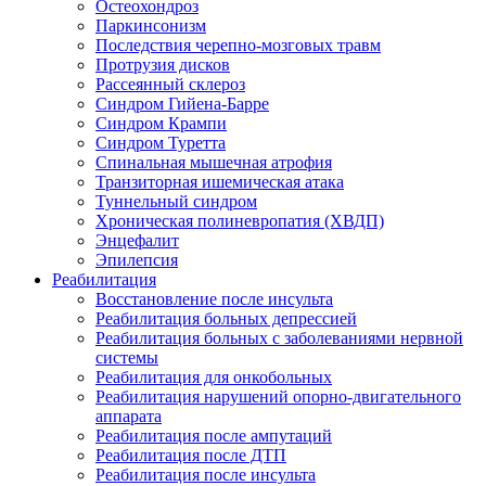
Остеохондроз
Паркинсонизм
Последствия черепно-мозговых травм
Протрузия дисков
Рассеянный склероз
Синдром Гийена-Барре
Синдром Крампи
Синдром Туретта
Спинальная мышечная атрофия
Транзиторная ишемическая атака
Туннельный синдром
Хроническая полиневропатия (ХВДП)
Энцефалит
Эпилепсия
Реабилитация
Восстановление после инсульта
Реабилитация больных депрессией
Реабилитация больных с заболеваниями нервной
системы
Реабилитация для онкобольных
Реабилитация нарушений опорно-двигательного
аппарата
Реабилитация после ампутаций
Реабилитация после ДТП
Реабилитация после инсульта