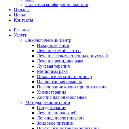
Политика конфиденциальности
Отзывы
Цены
Контакты
Главная
Услуги
Онкологический центр
Иммунотерапия
Лечение гемобластоза
Лечение злокачественных опухолей
Лечение рецидива рака
Лучевая терапия
Метастазы рака
Онкологический стационар
Паллиативная помощь
Переливание крови при онкологии
Химиотерапия
Хоспис для онкобольных
Методы реабилитации
Гирудотерапия
Лечение пролежней
Логопед после инсульта
Зондовое питание
Психологическая реабилитация