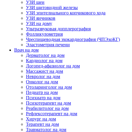
УЗИ шеи
УЗИ щитовидной железы
УЗИ эпителиального копчикового хода
УЗИ яичников
УЗИ на дому
Ультразвуковая допплерография
Фолликулометрия
Чреспищеводная эхокардиография (ЧПЭхоКГ)
Эластометрия печени
Врач на дом
Дерматолог на дом
Кардиолог на дом
Логопед-афазиолог на дом
Массажист на дом
Невролог на дом
Онколог на дом
Отоларинголог на дом
Педиатр на дом
Психиатр на дом
Психотерапевт на дом
Реабилитолог на дом
Рефлексотерапевт на дом
Хирург на дом
Терапевт на дом
Травматолог на дом