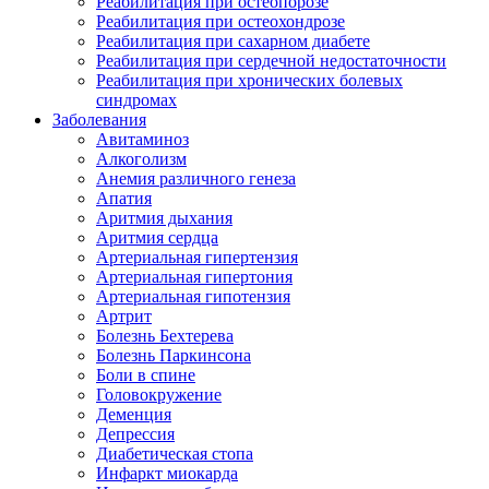
Реабилитация при остеопорозе
Реабилитация при остеохондрозе
Реабилитация при сахарном диабете
Реабилитация при сердечной недостаточности
Реабилитация при хронических болевых
синдромах
Заболевания
Авитаминоз
Алкоголизм
Анемия различного генеза
Апатия
Аритмия дыхания
Аритмия сердца
Артериальная гипертензия
Артериальная гипертония
Артериальная гипотензия
Артрит
Болезнь Бехтерева
Болезнь Паркинсона
Боли в спине
Головокружение
Деменция
Депрессия
Диабетическая стопа
Инфаркт миокарда