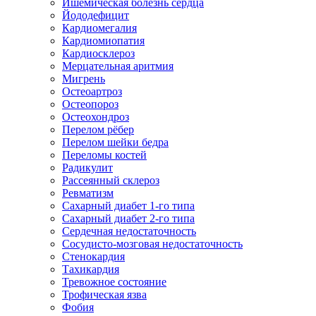
Ишемическая болезнь сердца
Йододефицит
Кардиомегалия
Кардиомиопатия
Кардиосклероз
Мерцательная аритмия
Мигрень
Остеоартроз
Остеопороз
Остеохондроз
Перелом рёбер
Перелом шейки бедра
Переломы костей
Радикулит
Рассеянный склероз
Ревматизм
Сахарный диабет 1-го типа
Сахарный диабет 2-го типа
Сердечная недостаточность
Сосудисто-мозговая недостаточность
Стенокардия
Тахикардия
Тревожное состояние
Трофическая язва
Фобия