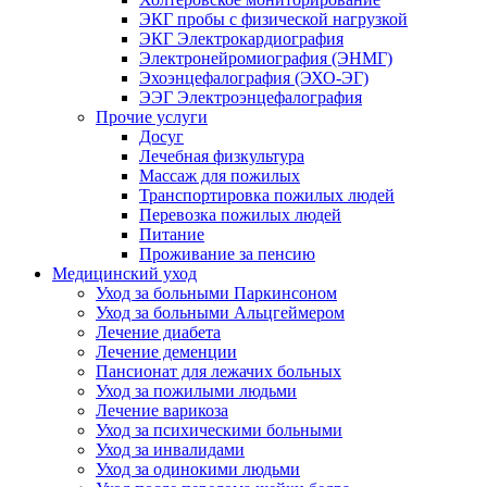
ЭКГ пробы с физической нагрузкой
ЭКГ Электрокардиография
Электронейромиография (ЭНМГ)
Эхоэнцефалография (ЭХО-ЭГ)
ЭЭГ Электроэнцефалография
Прочие услуги
Досуг
Лечебная физкультура
Массаж для пожилых
Транспортировка пожилых людей
Перевозка пожилых людей
Питание
Проживание за пенсию
Медицинский уход
Уход за больными Паркинсоном
Уход за больными Альцгеймером
Лечение диабета
Лечение деменции
Пансионат для лежачих больных
Уход за пожилыми людьми
Лечение варикоза
Уход за психическими больными
Уход за инвалидами
Уход за одинокими людьми