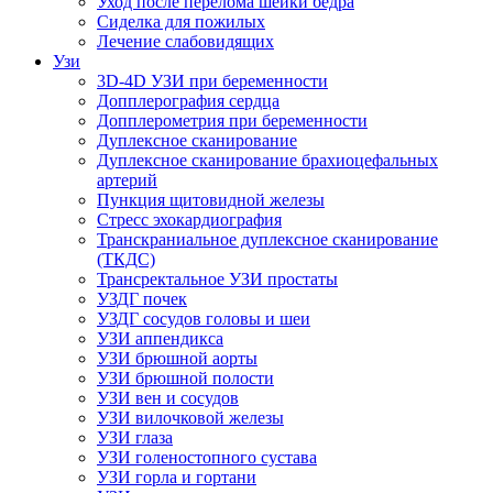
Уход после перелома шейки бедра
Сиделка для пожилых
Лечение слабовидящих
Узи
3D-4D УЗИ при беременности
Допплерография сердца
Допплерометрия при беременности
Дуплексное сканирование
Дуплексное сканирование брахиоцефальных
артерий
Пункция щитовидной железы
Стресс эхокардиография
Транскраниальное дуплексное сканирование
(ТКДС)
Трансректальное УЗИ простаты
УЗДГ почек
УЗДГ сосудов головы и шеи
УЗИ аппендикса
УЗИ брюшной аорты
УЗИ брюшной полости
УЗИ вен и сосудов
УЗИ вилочковой железы
УЗИ глаза
УЗИ голеностопного сустава
УЗИ горла и гортани