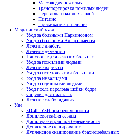
Массаж для пожилых
Транспортировка пожилых людей
Перевозка пожилых людей
Питание
Проживание за пенсию
Медицинский уход
Уход за больными Паркинсоном
Уход за больными Альцгеймером
Лечение диабета
Лечение деменции
Пансионат для лежачих больных
Уход за пожилыми людьми
Лечение варикоза
Уход за психическими больными
Уход за инвалидами
Уход за одинокими людьми
Уход после перелома шейки бедра
Сиделка для пожилых
Лечение слабовидящих
Узи
3D-4D УЗИ при беременности
Допплерография сердца
Допплерометрия при беременности
Дуплексное сканирование
Дуплексное сканирование брахиоцефальных