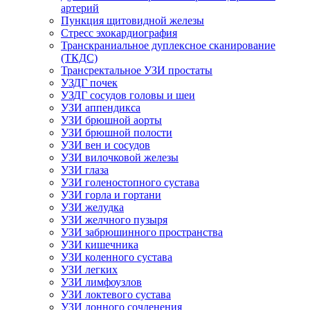
артерий
Пункция щитовидной железы
Стресс эхокардиография
Транскраниальное дуплексное сканирование
(ТКДС)
Трансректальное УЗИ простаты
УЗДГ почек
УЗДГ сосудов головы и шеи
УЗИ аппендикса
УЗИ брюшной аорты
УЗИ брюшной полости
УЗИ вен и сосудов
УЗИ вилочковой железы
УЗИ глаза
УЗИ голеностопного сустава
УЗИ горла и гортани
УЗИ желудка
УЗИ желчного пузыря
УЗИ забрюшинного пространства
УЗИ кишечника
УЗИ коленного сустава
УЗИ легких
УЗИ лимфоузлов
УЗИ локтевого сустава
УЗИ лонного сочленения