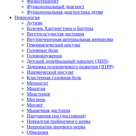
Физиотерапевт
Функциональный диагност
Функциональная диагностика детям
Неврология
Аутизм
Болезнь Хантингтона и Баттена
Вегетососудистая дистония
Внутричерепная артериальная аневризма
Геморрагический инсульт
Головные боли
Головокружения
Детский церебральный паралич (ДЦП)
Задержка психоречевого развития (ЗПРР)
Ишемический инсульт
Кластерная головная боль
Менингит
Миалгия
Миастения
Мигрень
Миозит
Мышечная дистония
Нарушения сна (диссомния)
Невралгия тройничного нерва
Невропатия лицевого нерва
Обмороки