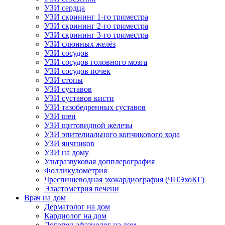
УЗИ сердца
УЗИ скрининг 1-го триместра
УЗИ скрининг 2-го триместра
УЗИ скрининг 3-го триместра
УЗИ слюнных желёз
УЗИ сосудов
УЗИ сосудов головного мозга
УЗИ сосудов почек
УЗИ стопы
УЗИ суставов
УЗИ суставов кисти
УЗИ тазобедренных суставов
УЗИ шеи
УЗИ щитовидной железы
УЗИ эпителиального копчикового хода
УЗИ яичников
УЗИ на дому
Ультразвуковая допплерография
Фолликулометрия
Чреспищеводная эхокардиография (ЧПЭхоКГ)
Эластометрия печени
Врач на дом
Дерматолог на дом
Кардиолог на дом
Логопед-афазиолог на дом