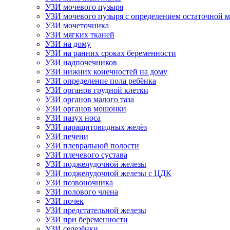
УЗИ мочевого пузыря
УЗИ мочевого пузыря с определением остаточной 
УЗИ мочеточника
УЗИ мягких тканей
УЗИ на дому
УЗИ на ранних сроках беременности
УЗИ надпочечников
УЗИ нижних конечностей на дому
УЗИ определение пола ребёнка
УЗИ органов грудной клетки
УЗИ органов малого таза
УЗИ органов мошонки
УЗИ пазух носа
УЗИ паращитовидных желёз
УЗИ печени
УЗИ плевральной полости
УЗИ плечевого сустава
УЗИ поджелудочной железы
УЗИ поджелудочной железы с ЦДК
УЗИ позвоночника
УЗИ полового члена
УЗИ почек
УЗИ предстательной железы
УЗИ при беременности
УЗИ селезёнки