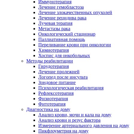
Иммунотерапия
Лечение гемобластоза
Лечение злокачественных опухолей
Лечение рецидива рака
Лучевая терапия
Метастазы рака
Онкологический стационар
Паллиативная помощь
Переливание крови при онкологии
Химиотерапия
Хоспис для онкобольных
Методы реабилитации
Гирудотерапия
Лечение пролежней
Логопед после инсульта
Зондовое питание
Психологическая реабилитация
Рефлексотерапия
Физиотерапия
Фитотерапия
Диагностика на дому
Анализ крови, мочи и кала на дому
Анализ крови и резус фактора
Измерение артериального давления на дому
Пикфлоуметрия на дому