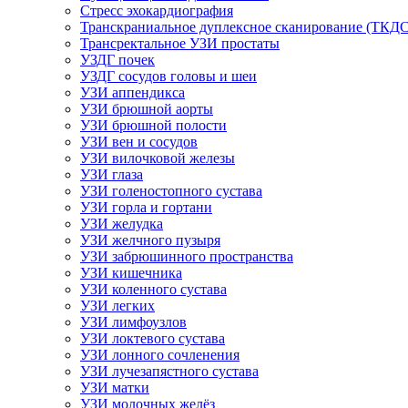
Стресс эхокардиография
Транскраниальное дуплексное сканирование (ТКДС
Трансректальное УЗИ простаты
УЗДГ почек
УЗДГ сосудов головы и шеи
УЗИ аппендикса
УЗИ брюшной аорты
УЗИ брюшной полости
УЗИ вен и сосудов
УЗИ вилочковой железы
УЗИ глаза
УЗИ голеностопного сустава
УЗИ горла и гортани
УЗИ желудка
УЗИ желчного пузыря
УЗИ забрюшинного пространства
УЗИ кишечника
УЗИ коленного сустава
УЗИ легких
УЗИ лимфоузлов
УЗИ локтевого сустава
УЗИ лонного сочленения
УЗИ лучезапястного сустава
УЗИ матки
УЗИ молочных желёз