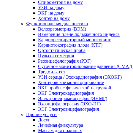
Спирометрия на дому
УЗИ на дому
ЭКГ на дому
Холтер на дому
Функциональная диагностика
Велоэргометрия (ВЭМ)
Измерение плече-лодыжечного индекса
Кардиореспираторный мониторинг
Кардиотокография плода (КТГ)
Ортостатическая проба
Пульсоксиметрия
Реоэнцефалография (РЭГ)
Суточное мониторирование давления (СМАД
Тредмил-тест
УЗИ сердца / Эхокардиография (ЭХОКГ)
Холтеровское мониторирование
ЭКГ пробы с физической нагрузкой
ЭКГ Электрокардиография
Электронейромиография (ЭНМГ)
Эхоэнцефалография (ЭХО-ЭГ)
ЭЭГ Электроэнцефалография
Прочие услуги
Досуг
Лечебная физкультура
Массаж для пожилых