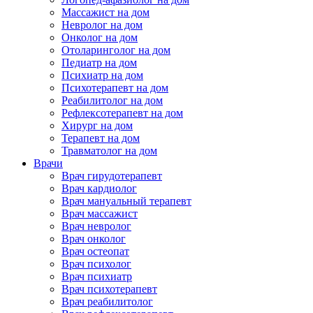
Массажист на дом
Невролог на дом
Онколог на дом
Отоларинголог на дом
Педиатр на дом
Психиатр на дом
Психотерапевт на дом
Реабилитолог на дом
Рефлексотерапевт на дом
Хирург на дом
Терапевт на дом
Травматолог на дом
Врачи
Врач гирудотерапевт
Врач кардиолог
Врач мануальный терапевт
Врач массажист
Врач невролог
Врач онколог
Врач остеопат
Врач психолог
Врач психиатр
Врач психотерапевт
Врач реабилитолог