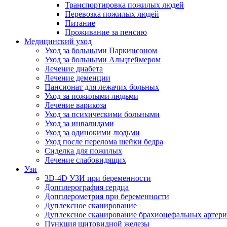
Транспортировка пожилых людей
Перевозка пожилых людей
Питание
Проживание за пенсию
Медицинский уход
Уход за больными Паркинсоном
Уход за больными Альцгеймером
Лечение диабета
Лечение деменции
Пансионат для лежачих больных
Уход за пожилыми людьми
Лечение варикоза
Уход за психическими больными
Уход за инвалидами
Уход за одинокими людьми
Уход после перелома шейки бедра
Сиделка для пожилых
Лечение слабовидящих
Узи
3D-4D УЗИ при беременности
Допплерография сердца
Допплерометрия при беременности
Дуплексное сканирование
Дуплексное сканирование брахиоцефальных артер
Пункция щитовидной железы